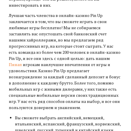
инвестировать в них.
Лучшая часть членства в онлайн-казино Pin Up
заключается в том, что вы сможете играть в свои
любимые игры бесплатно! Мы не собираемся
заставлять вас опустошать свой банковский счет
нашими хайроллерами, но мы предлагаем ряд
прогрессивных игр, на которые стоит сыграть. У нас
есть команда из более чем 200 человек в онлайн-казино
Pin Up, и все они здесь с одной целью: дать нашим
Пинап
игрокам наилучшие впечатления от игры и
удовольствия. Казино Pin Up предлагает
вознаграждение за каждый сделанный депозит и бонус
в дополнение к каждому брутто. Более того, помимо
мобильных игр с живыми дилерами, у них также есть
специальные мобильные версии своих традиционных
игр. У вас есть ряд способов оплаты на выбор, и все они
пользуются доверием и уважением.
Вы сможете выбрать английский, немецкий,
итальянский, испанский, французский, норвежский,
шведский, русский, турецкий и китайский языки.