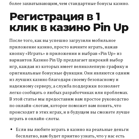
более захватывающим, чем стандартные бонусы казино.
Регистрация в 1
клик в казино Pin Up
После того, как вы успешно загрузили мобильное
приложение казино, просто начните играть, нажав
кнопку «Играть» в приложении и выбрав «Pin Up» из
вариантов. Казино Pin Up предлагает широкий выбор
игр, каждая из которых имеет великолепную графику и
оригинальные бонусные функции. Они являются одним
из лучших казино благодаря своему безопасному и
надежному серверу, а служба поддержки позволяет
легко сообщать о любых разработчиках или проблемах.
В этой статье мы предоставим вам простое руководство
по онлайн-слотам, которое поможет вам понять, что
происходит в этих играх, и в будущем вы сможете лучше
играть в онлайн-слоты.
Если вы любите играть в казино на реальные деньги
бесплатно, вам будет приятно узнать, что у нас есть