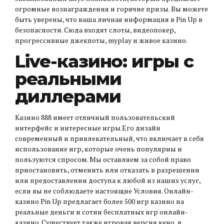
огромные вознаграждения и горячие призы. Вы можете
быть уверены, что ваша личная информация в Pin Up в
безопасности. Сюда входят слоты, видеопокер,
прогрессивные джекпоты, myplay и живое казино.
Live-казино: игры с
реальными
диллерами
Казино 888 имеет отличный пользовательский
интерфейс и интересные игры.Его дизайн
современный и привлекательный, что включает в себя
использование игр, которые очень популярны и
пользуются спросом. Мы оставляем за собой право
приостановить, отменить или отказать в разрешении
или предоставлении доступа к любой из наших услуг,
если вы не соблюдаете настоящие Условия. Онлайн-
казино Pin Up предлагает более 500 игр казино на
реальные деньги и сотни бесплатных игр онлайн-
казино. Существует также игровая версия кено, в