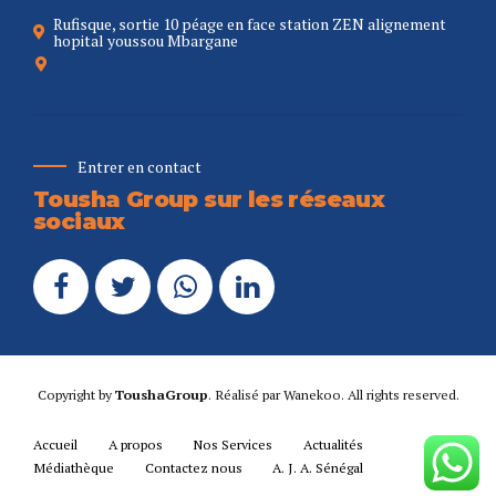
Rufisque, sortie 10 péage en face station ZEN alignement
hopital youssou Mbargane
Entrer en contact
Tousha Group sur les réseaux
sociaux
Copyright by
ToushaGroup
. Réalisé par
Wanekoo
. All rights reserved.
Accueil
A propos
Nos Services
Actualités
Médiathèque
Contactez nous
A. J. A. Sénégal