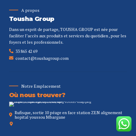
online/
https://mangroveactionproject.org/articles/comparing-features-of-
A propos
top-bingo-sites-not-on-gamstop.html
Tousha Group
Dans un esprit de partage, TOUSHA GROUP est née pour
faciliter l’accès aux produits et services du quotidien , pour les
foyers et les professionnels.
33 865 42 69
contact@toushagroup.com
Notre Emplacement
Où nous trouver?
Rufisque, sortie 10 péage en face station ZEN alignement
hopital youssou Mbargane