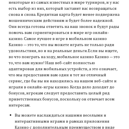
некоторые из самых известных в мире турниров, и у нас
есть выбор из них, который заставит вас возвращаться
снова и снова. Кредитная карта будет менее подвержена
мошенническим действиям и будет более надежной.
Они всегда готовы ответить на ваш звонок и будут рады
помочь вам сориентироваться в мире игр онлайн-
казино. Самое лучшее в игре в мобильном казино
Казино — это то, что вы можете играть не только ради
удовольствия, но и на реальные деньги.Если вы ищете,
во что поиграть на ходу, мобильное казино Казино — это
то, что вам нужно! Наш веб-сайт полностью
адаптирован для мобильных устройств, а это означает,
что мы предоставим вам один и тот же отличный
сервис, где бы вы ни находились на нашем веб-сайте и
играли в онлайн-игры казино. Когда дело доходит до
бонусов, игрокам следует предоставить целый ряд
приветственных бонусов, поскольку он отвечает всем
интересам.
Вы можете наслаждаться нашими веселыми и
интерактивными играми в рамках приложения
Казино с дополнительным преимуществом в виде