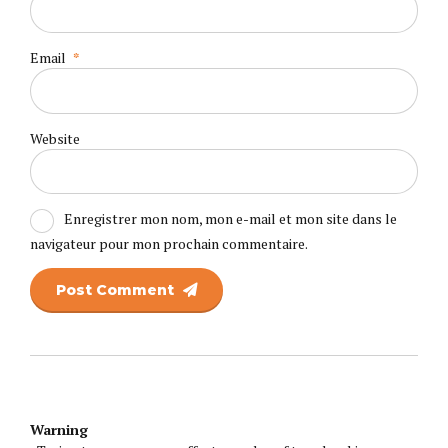
Email
*
Website
Enregistrer mon nom, mon e-mail et mon site dans le
navigateur pour mon prochain commentaire.
Post Comment
Warning