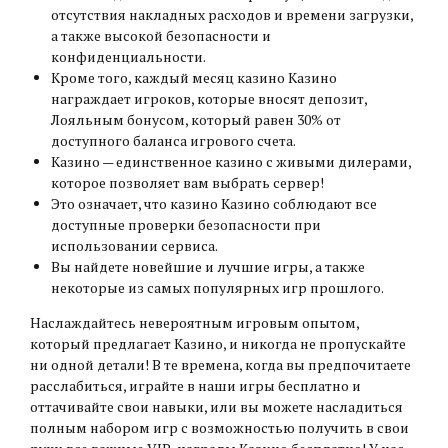
отсутствия накладных расходов и времени загрузки,
а также высокой безопасности и
конфиденциальности.
Кроме того, каждый месяц казино Казино
награждает игроков, которые вносят депозит,
Лояльным бонусом, который равен 30% от
доступного баланса игрового счета.
Казино — единственное казино с живыми дилерами,
которое позволяет вам выбрать сервер!
Это означает, что казино Казино соблюдают все
доступные проверки безопасности при
использовании сервиса.
Вы найдете новейшие и лучшие игры, а также
некоторые из самых популярных игр прошлого.
Наслаждайтесь невероятным игровым опытом,
который предлагает Казино, и никогда не пропускайте
ни одной детали! В те времена, когда вы предпочитаете
расслабиться, играйте в наши игры бесплатно и
оттачивайте свои навыки, или вы можете насладиться
полным набором игр с возможностью получить в свои