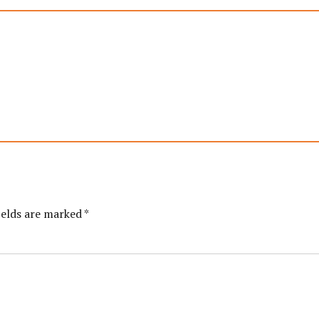
ields are marked *