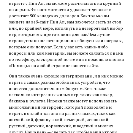
играете с Пин Ап, вы можете рассчитывать на крупный
выигрыш. Это автоматически удваивает депозит и
достигает 500 канадских долларов. Как только вы
зайдете на веб-сайт Пин Ап, вам захочется сесть за стол
или, по крайней мере, взглянуть на невероятный выбор
игр, которые мы приготовили для вас. Чем лучше
игроки, тем выше потенциальные бонусы или награды,
которые они получат. Если у вас есть какие-либо
вопросы или комментарии, вы можете связаться с нами
по телефону, электронной почте или с помощью кнопки
«Помощь» на любой странице нашего сайта.
Они также очень хорошо интегрированы, и в них можно
играть с самых разных мобильных устройств, что
является дополнительным бонусом. Есть также
несколько интересных живых игр, таких как покер,
баккара и рулетка. Игроки также могут использовать
многоязычный интерфейс, который позволяет им
играть в онлайн-казино на разных языках, таких как
английский, французский, немецкий, испанский,
русский, датский, норвежский, шведский и многих
других. Наша цель — сделать так, чтобы наши игроки