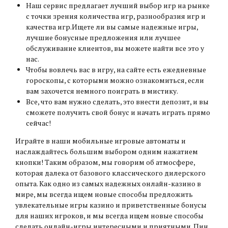
Наш сервис предлагает лучший выбор игр на рынке
с точки зрения количества игр, разнообразия игр и
качества игр.Ищете ли вы самые надежные игры,
лучшие бонусные предложения или лучшее
обслуживание клиентов, вы можете найти все это у
нас.
Чтобы вовлечь вас в игру, на сайте есть ежедневные
гороскопы, с которыми можно ознакомиться, если
вам захочется немного поиграть в мистику.
Все, что вам нужно сделать, это внести депозит, и вы
сможете получить свой бонус и начать играть прямо
сейчас!
Играйте в наши мобильные игровые автоматы и
наслаждайтесь большим выбором одним нажатием
кнопки! Таким образом, мы говорим об атмосфере,
которая далека от базового классического дилерского
опыта. Как одно из самых надежных онлайн-казино в
мире, мы всегда ищем новые способы предложить
увлекательные игры казино и приветственные бонусы
для наших игроков, и мы всегда ищем новые способы
сделать онлайн-игры интересными и приятными. Пин