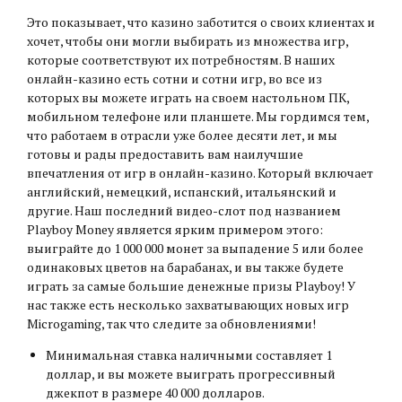
Это показывает, что казино заботится о своих клиентах и
​​хочет, чтобы они могли выбирать из множества игр,
которые соответствуют их потребностям. В наших
онлайн-казино есть сотни и сотни игр, во все из
которых вы можете играть на своем настольном ПК,
мобильном телефоне или планшете. Мы гордимся тем,
что работаем в отрасли уже более десяти лет, и мы
готовы и рады предоставить вам наилучшие
впечатления от игр в онлайн-казино. Который включает
английский, немецкий, испанский, итальянский и
другие. Наш последний видео-слот под названием
Playboy Money является ярким примером этого:
выиграйте до 1 000 000 монет за выпадение 5 или более
одинаковых цветов на барабанах, и вы также будете
играть за самые большие денежные призы Playboy! У
нас также есть несколько захватывающих новых игр
Microgaming, так что следите за обновлениями!
Минимальная ставка наличными составляет 1
доллар, и вы можете выиграть прогрессивный
джекпот в размере 40 000 долларов.