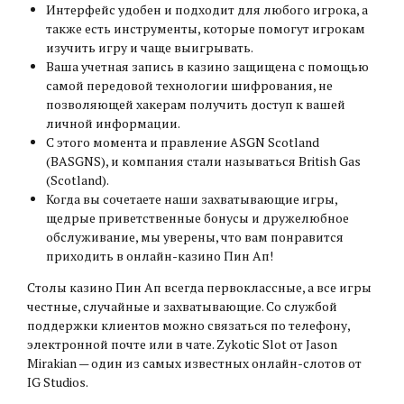
Интерфейс удобен и подходит для любого игрока, а
также есть инструменты, которые помогут игрокам
изучить игру и чаще выигрывать.
Ваша учетная запись в казино защищена с помощью
самой передовой технологии шифрования, не
позволяющей хакерам получить доступ к вашей
личной информации.
С этого момента и правление ASGN Scotland
(BASGNS), и компания стали называться British Gas
(Scotland).
Когда вы сочетаете наши захватывающие игры,
щедрые приветственные бонусы и дружелюбное
обслуживание, мы уверены, что вам понравится
приходить в онлайн-казино Пин Ап!
Столы казино Пин Ап всегда первоклассные, а все игры
честные, случайные и захватывающие. Со службой
поддержки клиентов можно связаться по телефону,
электронной почте или в чате. Zykotic Slot от Jason
Mirakian — один из самых известных онлайн-слотов от
IG Studios.