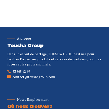
A propos
Tousha Group
Dans un esprit de partage, TOUSHA GROUP est née pour
faciliter l’accès aux produits et services du quotidien , pour les
foyers et les professionnels.
33 865 42 69
contact@toushagroup.com
Notre Emplacement
Où nous trouver?