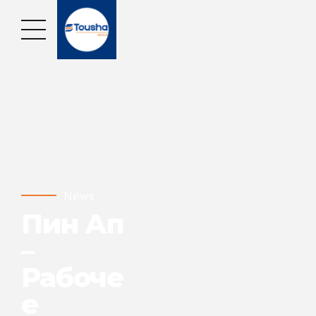
News
Пин Ап
–
Рабоче
е