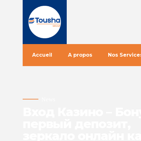
Accueil
A propos
Nos Service
News
Вход Казино – Бон
первый депозит,
зеркало онлайн к