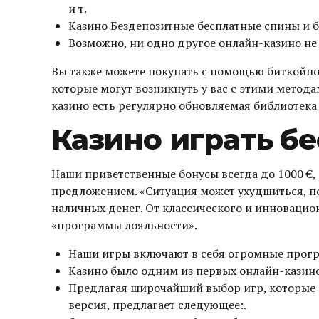
и т.
Казино Бездепозитные бесплатные спины и б
Возможно, ни одно другое онлайн-казино не
Вы также можете покупать с помощью биткойно
которые могут возникнуть у вас с этими метода
казино есть регулярно обновляемая библиотека 
Казино играть б
Наши приветственные бонусы всегда до 1000 €, 
предложением. «Ситуация может ухудшиться, по
наличных денег. От классического и инновацио
«программы лояльности».
Наши игры включают в себя огромные прогре
Казино было одним из первых онлайн-казино
Предлагая широчайший выбор игр, которые в
версия, предлагает следующее:.