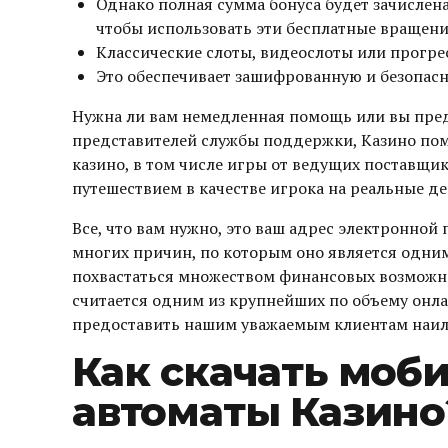
Однако полная сумма бонуса будет зачислена 
чтобы использовать эти бесплатные вращени
Классические слоты, видеослоты или прогрес
Это обеспечивает зашифрованную и безопасн
Нужна ли вам немедленная помощь или вы пред
представителей службы поддержки, Казино помо
казино, в том числе игры от ведущих поставщик
путешествием в качестве игрока на реальные де
Все, что вам нужно, это ваш адрес электронной 
многих причин, по которым оно является одним
похвастаться множеством финансовых возможно
считается одним из крупнейших по объему онла
предоставить нашим уважаемым клиентам наилу
Как скачать моб
автоматы Казино