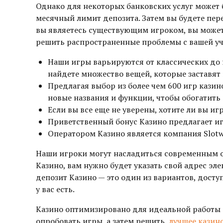
Однако для некоторых банковских услуг может 
месячный лимит депозита. Затем вы будете пере
вы являетесь существующим игроком, вы можете
решить распространенные проблемы с вашей уч
Наши игры варьируются от классических до н
найдете множество вещей, которые заставят 
Предлагая выбор из более чем 600 игр казин
новые названия и функции, чтобы обогатить
Если вы все еще не уверены, хотите ли вы игр
Приветственный бонус Казино предлагает иг
Оператором Казино является компания Slotw
Наши игроки могут насладиться современным о
Казино, вам нужно будет указать свой адрес э
депозит Казино — это один из вариантов, досту
у вас есть.
Казино оптимизировано для идеальной работы 
опробовать игры, а затем решить,
лучшее казин