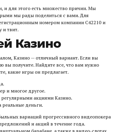
и, и для этого есть множество причин. Мы
торыми мы рады поделиться с вами. Для
 регистрационным номером компании C42210 и
 и твит.
ей Казино
алом, Казино — отличный вариант. Если вы
ую вы получите. Найдите все, что вам нужно
те, какие игры он предлагает.
а.
ер и многое другое.
я регулярными акциями Казино.
а реальные деньги.
быльных вариаций прогрессивного видеопокера
редложений и акций в течение года.
иртуальном барабане, а также в видео-слотах.