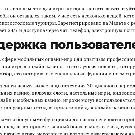
— отличное место для игры, когда вы хотите встать и уйт
обы он оставался таким, у нас есть несколько вещей, ко
 многостоловые турниры. Зарегистрировано на Мальте с
 24/7 и доступна через чат, телефон, электронную почту
держка пользовател
 в сфере мобильных онлайн-игр или опытным профессион
при игре в онлайн-казино, то это лучшая новость, котор
 обзор, его историю, его специальные функции и посмотри
деньги нельзя вывести до истечения 30-дневного период
ьных казино, включая слоты, настольные игры, видеопок
лайн и мобильных казино, игроки могут воспользоватьс
мых популярных сегодня приложений для онлайн-казино н
банами и бонусными функциями до наших невероятно при
 предлагает приветственный бонус и множество других п
разных играх, некоторые из которых разыгрываются на в