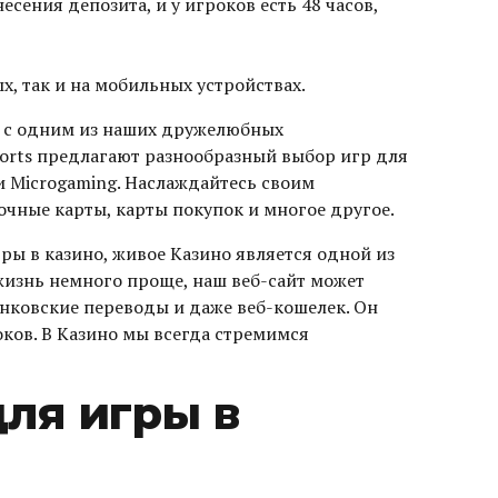
сения депозита, и у игроков есть 48 часов,
, так и на мобильных устройствах.
и с одним из наших дружелюбных
ports предлагают разнообразный выбор игр для
 и Microgaming. Наслаждайтесь своим
очные карты, карты покупок и многое другое.
гры в казино, живое Казино является одной из
жизнь немного проще, наш веб-сайт может
нковские переводы и даже веб-кошелек. Он
оков. В Казино мы всегда стремимся
ля игры в