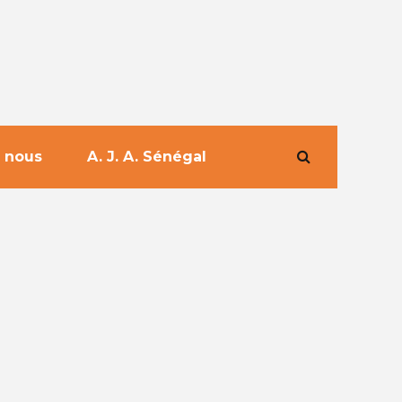
 nous
A. J. A. Sénégal