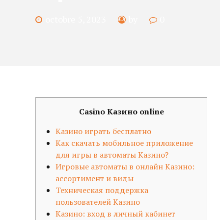
octobre 5, 2023
by
0
Casino Казино online
Казино играть бесплатно
Как скачать мобильное приложение
для игры в автоматы Казино?
Игровые автоматы в онлайн Казино:
ассортимент и виды
Техническая поддержка
пользователей Казино
Казино: вход в личный кабинет