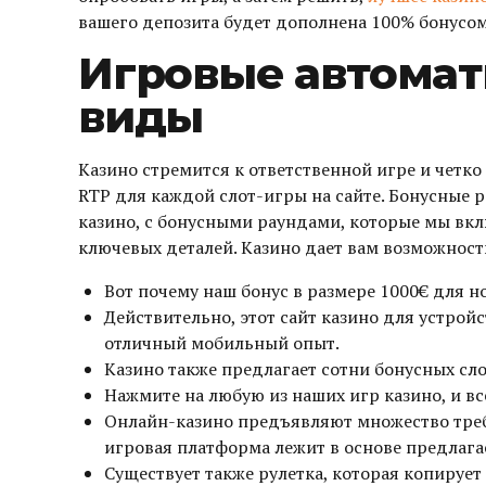
вашего депозита будет дополнена 100% бонусом 
Игровые автомат
виды
Казино стремится к ответственной игре и чет
RTP для каждой слот-игры на сайте. Бонусные 
казино, с бонусными раундами, которые мы вкл
ключевых деталей. Казино дает вам возможност
Вот почему наш бонус в размере 1000€ для н
Действительно, этот сайт казино для устройс
отличный мобильный опыт.
Казино также предлагает сотни бонусных сло
Нажмите на любую из наших игр казино, и вс
Онлайн-казино предъявляют множество треб
игровая платформа лежит в основе предлага
Существует также рулетка, которая копирует