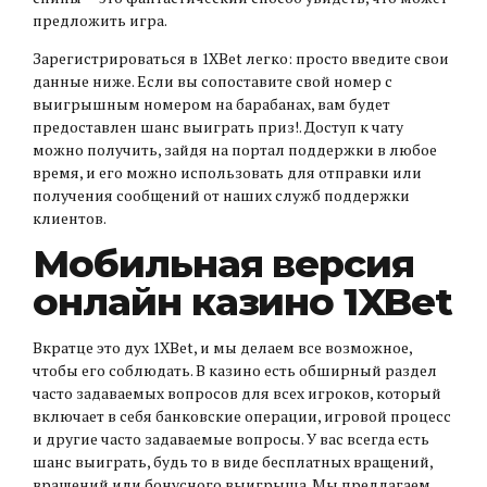
предложить игра.
Зарегистрироваться в 1XBet легко: просто введите свои
данные ниже. Если вы сопоставите свой номер с
выигрышным номером на барабанах, вам будет
предоставлен шанс выиграть приз!. Доступ к чату
можно получить, зайдя на портал поддержки в любое
время, и его можно использовать для отправки или
получения сообщений от наших служб поддержки
клиентов.
Мобильная версия
онлайн казино 1XBet
Вкратце это дух 1XBet, и мы делаем все возможное,
чтобы его соблюдать. В казино есть обширный раздел
часто задаваемых вопросов для всех игроков, который
включает в себя банковские операции, игровой процесс
и другие часто задаваемые вопросы. У вас всегда есть
шанс выиграть, будь то в виде бесплатных вращений,
вращений или бонусного выигрыша. Мы предлагаем