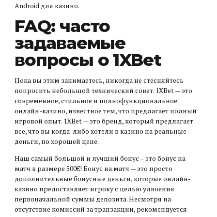
Android для казино.
FAQ: часто
задаваемые
вопросы о 1XBet
Пока вы этим занимаетесь, никогда не стесняйтесь
попросить небольшой технический совет. 1XBet — это
современное, стильное и полнофункциональное
онлайн-казино, известное тем, что предлагает полный
игровой опыт. 1XBet — это бренд, который предлагает
все, что вы когда-либо хотели в казино на реальные
деньги, по хорошей цене.
Наш самый большой и лучший бонус – это бонус на
матч в размере 500€! Бонус на матч — это просто
дополнительные бонусные деньги, которые онлайн-
казино предоставляет игроку с целью удвоения
первоначальной суммы депозита. Несмотря на
отсутствие комиссий за транзакции, рекомендуется