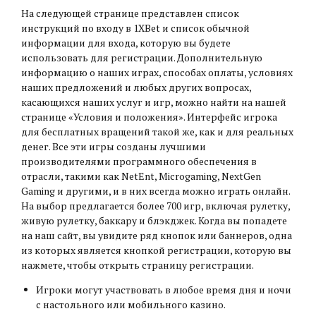
На следующей странице представлен список
инструкций по входу в 1XBet и список обычной
информации для входа, которую вы будете
использовать для регистрации. Дополнительную
информацию о наших играх, способах оплаты, условиях
наших предложений и любых других вопросах,
касающихся наших услуг и игр, можно найти на нашей
странице «Условия и положения». Интерфейс игрока
для бесплатных вращений такой же, как и для реальных
денег. Все эти игры созданы лучшими
производителями программного обеспечения в
отрасли, такими как NetEnt, Microgaming, NextGen
Gaming и другими, и в них всегда можно играть онлайн.
На выбор предлагается более 700 игр, включая рулетку,
живую рулетку, баккару и блэкджек. Когда вы попадете
на наш сайт, вы увидите ряд кнопок или баннеров, одна
из которых является кнопкой регистрации, которую вы
нажмете, чтобы открыть страницу регистрации.
Игроки могут участвовать в любое время дня и ночи
с настольного или мобильного казино.