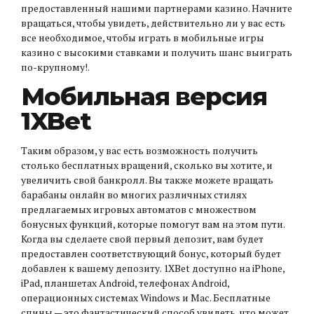
предоставленный нашими партнерами казино. Начните
вращаться, чтобы увидеть, действительно ли у вас есть
все необходимое, чтобы играть в мобильные игры
казино с высокими ставками и получить шанс выиграть
по-крупному!.
Мобильная версия
1XBet
Таким образом, у вас есть возможность получить
столько бесплатных вращений, сколько вы хотите, и
увеличить свой банкролл. Вы также можете вращать
барабаны онлайн во многих различных стилях
предлагаемых игровых автоматов с множеством
бонусных функций, которые помогут вам на этом пути.
Когда вы сделаете свой первый депозит, вам будет
предоставлен соответствующий бонус, который будет
добавлен к вашему депозиту. 1XBet доступно на iPhone,
iPad, планшетах Android, телефонах Android,
операционных системах Windows и Mac. Бесплатные
спины — это фантастический способ увидеть, что может