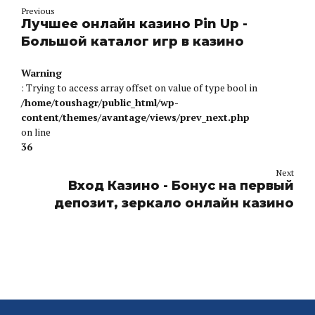
Previous
Лучшее онлайн казино Pin Up -
Большой каталог игр в казино
Warning
: Trying to access array offset on value of type bool in
/home/toushagr/public_html/wp-
content/themes/avantage/views/prev_next.php
on line
36
Next
Вход Казино - Бонус на первый
депозит, зеркало онлайн казино