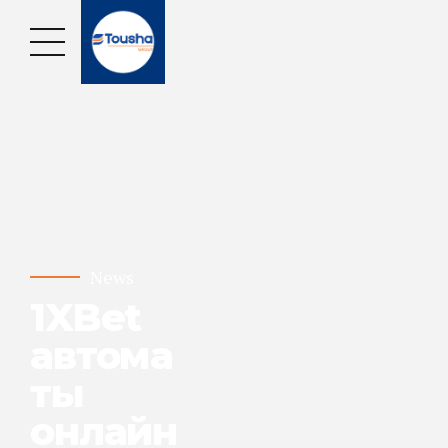
News
1XBet
автома
ты
онлайн