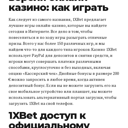
казино: как играть
Как следует из самого названия, 1XBet предлагает
лучшие игры онлайн-казино, которые вы найдете
сегодня в Интернете. Все дело в том, чтобы
повеселиться и по ходу игры разыграть отличные
призы. Всего у нас более 150 различных игр, и мы
найдем что-то для каждого типа игроков. Казино 1XBet
использует PayPal для депозитов и снятия средств, и
игроки могут совершать платежи различными
способами, круглосуточно и без выходных, включая
опцию «Кассирский чек». Двойные бонусы в размере 200
€ можно запросить в любое время, когда активен
депозитный бонус. Если вы не можете загрузить его на
свое мобильное устройство или планшет, вы можете
использовать альтернативный портал загрузки, чтобы
загрузить 1XBet на свой телефон.
1XBet доступ к
официальному