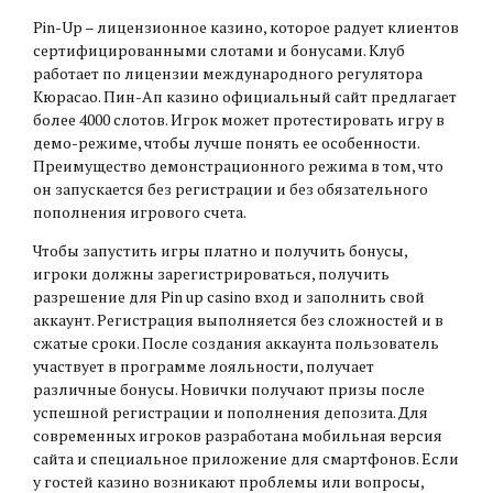
Pin-Up – лицензионное казино, которое радует клиентов
сертифицированными слотами и бонусами. Клуб
работает по лицензии международного регулятора
Кюрасао. Пин-Ап казино официальный сайт предлагает
более 4000 слотов. Игрок может протестировать игру в
демо-режиме, чтобы лучше понять ее особенности.
Преимущество демонстрационного режима в том, что
он запускается без регистрации и без обязательного
пополнения игрового счета.
Чтобы запустить игры платно и получить бонусы,
игроки должны зарегистрироваться, получить
разрешение для Pin up casino вход и заполнить свой
аккаунт. Регистрация выполняется без сложностей и в
сжатые сроки. После создания аккаунта пользователь
участвует в программе лояльности, получает
различные бонусы. Новички получают призы после
успешной регистрации и пополнения депозита. Для
современных игроков разработана мобильная версия
сайта и специальное приложение для смартфонов. Если
у гостей казино возникают проблемы или вопросы,