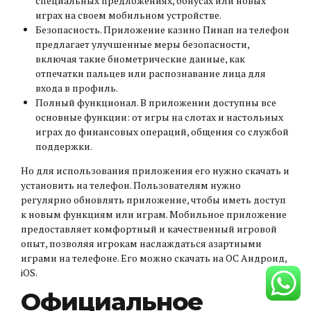
специальных предложениях, бонусах или новых
играх на своем мобильном устройстве.
Безопасность. Приложение казино Пинап на телефон
предлагает улучшенные меры безопасности,
включая такие биометрические данные, как
отпечатки пальцев или распознавание лица для
входа в профиль.
Полный функционал. В приложении доступны все
основные функции: от игры на слотах и настольных
играх до финансовых операций, общения со службой
поддержки.
Но для использования приложения его нужно скачать и
установить на телефон. Пользователям нужно
регулярно обновлять приложение, чтобы иметь доступ
к новым функциям или играм. Мобильное приложение
предоставляет комфортный и качественный игровой
опыт, позволяя игрокам наслаждаться азартными
играми на телефоне. Его можно скачать на ОС Андроид,
iOS.
Официальное