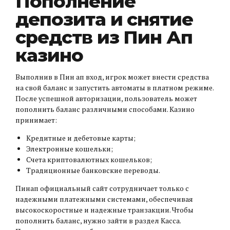
Пополнение
депозита и снятие
средств из Пин Ап
казино
Выполнив в Пин ап вход, игрок может внести средства
на свой баланс и запустить автоматы в платном режиме.
После успешной авторизации, пользователь может
пополнить баланс различными способами. Казино
принимает:
Кредитные и дебетовые карты;
Электронные кошельки;
Счета криптовалютных кошельков;
Традиционные банковские переводы.
Пинап официальный сайт сотрудничает только с
надежными платежными системами, обеспечивая
высокоскоростные и надежные транзакции. Чтобы
пополнить баланс, нужно зайти в раздел Касса.