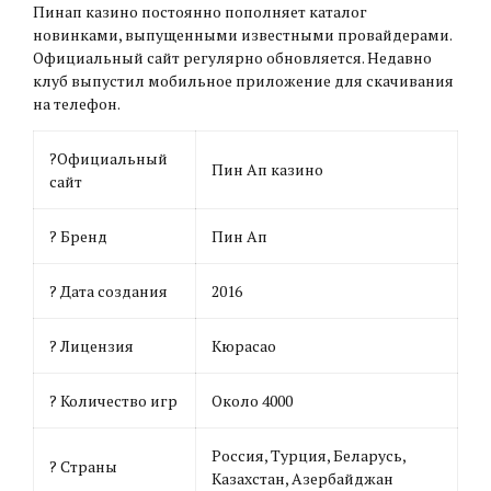
Пинап казино постоянно пополняет каталог
новинками, выпущенными известными провайдерами.
Официальный сайт регулярно обновляется. Недавно
клуб выпустил мобильное приложение для скачивания
на телефон.
?Официальный
Пин Ап казино
сайт
? Бренд
Пин Ап
? Дата создания
2016
? Лицензия
Кюрасао
? Количество игр
Около 4000
Россия, Турция, Беларусь,
? Страны
Казахстан, Азербайджан