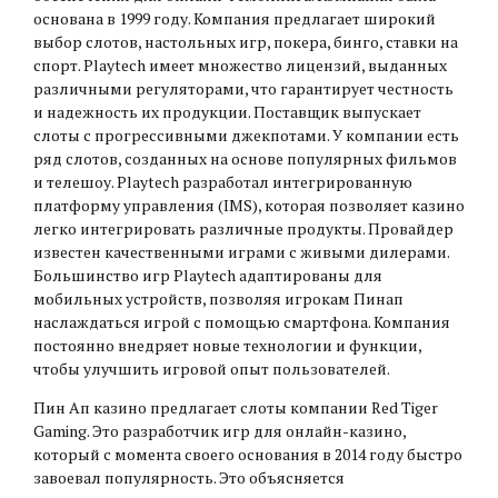
основана в 1999 году. Компания предлагает широкий
выбор слотов, настольных игр, покера, бинго, ставки на
спорт. Playtech имеет множество лицензий, выданных
различными регуляторами, что гарантирует честность
и надежность их продукции. Поставщик выпускает
слоты с прогрессивными джекпотами. У компании есть
ряд слотов, созданных на основе популярных фильмов
и телешоу. Playtech разработал интегрированную
платформу управления (IMS), которая позволяет казино
легко интегрировать различные продукты. Провайдер
известен качественными играми с живыми дилерами.
Большинство игр Playtech адаптированы для
мобильных устройств, позволяя игрокам Пинап
наслаждаться игрой с помощью смартфона. Компания
постоянно внедряет новые технологии и функции,
чтобы улучшить игровой опыт пользователей.
Пин Ап казино предлагает слоты компании Red Tiger
Gaming. Это разработчик игр для онлайн-казино,
который с момента своего основания в 2014 году быстро
завоевал популярность. Это объясняется