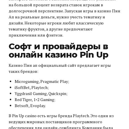
на большой процент возврата ставок игрокам в
долгосрочной перспективе. Запуская игры в казино Пин
Ап на реальные деньги, нужно учесть тематику и
дизайн. Некоторые игроки любят классическую
тематику фруктов, а другие предпочитают
приключения или фэнтези.
Софт и провайдеры в
онлайн казино Pin Up
Казино Пин ап официальный сайт предлагает игры
таких брендов:
Microgaming, Pragmatic Play;
iSoftBet, Playtech;
Yggdrasil Gaming, Quickspin;
Red Tiger, 1×2 Gaming;
Betsoft, Evoplay.
В Pin Up casino есть игры бренда Playtech. Это один из
ведущих мировых поставщиков программного
обеспечения для онлайн-гемблинга. Компания была