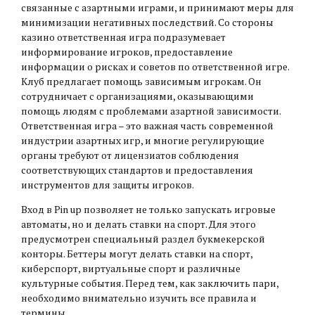
связанные с азартными играми, и принимают меры для
минимизации негативных последствий. Со стороны
казино ответственная игра подразумевает
информирование игроков, предоставление
информации о рисках и советов по ответственной игре.
Клуб предлагает помощь зависимым игрокам. Он
сотрудничает с организациями, оказывающими
помощь людям с проблемами азартной зависимости.
Ответственная игра – это важная часть современной
индустрии азартных игр, и многие регулирующие
органы требуют от лицензиатов соблюдения
соответствующих стандартов и предоставления
инструментов для защиты игроков.
Вход в Pin up позволяет не только запускать игровые
автоматы, но и делать ставки на спорт. Для этого
предусмотрен специальный раздел букмекерской
конторы. Беттеры могут делать ставки на спорт,
киберспорт, виртуальные спорт и различные
культурные события. Перед тем, как заключить пари,
необходимо внимательно изучить все правила и
термины.