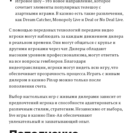
Игровое шоу – это новое направление, которое
сочетает элементы популярных телешоу с
азартными играми. В казино есть такие развлечения,
как Dream Catcher, Monopoly Live и Deal or No Deal Live.
С помощью передовых технологий передачи видео
игроки могут наблюдать за каждым движением дилера
в реальном времени. Они могут общаться с крупье и
другими игроками через чат. Дилеры обладают
высоким уровнем профессионализма, могут ответить
на все вопросы гемблеров. Благодаря
видеотрансляции, игроки могут видеть всю игру, что
обеспечивает прозрачность процесса. Играть с живым
дилером в казино Pin up можно только после
пополнения счета.
Выбор настольных игр с живыми дилерами зависит от
предпочтений игрока и способности адаптироваться к
различным стилям, стратегиям. Независимо от выбора,
live игры в казино Пин-Ап обеспечивают
увлекательный и захватывающий опыт.