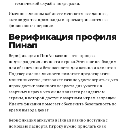
технической службы поддержки.
Именно в личном кабинете меняются все данные,
активируются промокоды и просматриваются все
финансовые операции.
Верификация профиля
Пинап
Верификация в ПинАп казино – это процесс
подтверждения личности игрока. Этот шаг необходим
для обеспечения безопасности для казино и клиентов.
Подтверждение личности помогает предотвратить
мошенничество, позволяет казино удостовериться, что
игрок достиг законного возраста для участия в
азартных играх и что он не является резидентом
страны, в которой доступ к азартным играм запрещен.
Идентификация помогает обеспечить безопасность во
время вывода денег.
Верификация аккаунта в Пинап казино доступна с
помощью паспорта. Игроку нужно прислать скан