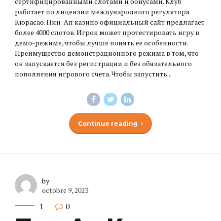
сертифицированными слотами и бонусами. Клуб
работает по лицензии международного регулятора
Кюрасао. Пин-Ап казино официальный сайт предлагает
более 4000 слотов. Игрок может протестировать игру в
демо-режиме, чтобы лучше понять ее особенности.
Преимущество демонстрационного режима в том, что
он запускается без регистрации и без обязательного
пополнения игрового счета. Чтобы запустить...
Continue reading
by
octobre 9, 2023
1
0