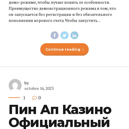
демо-режиме, чтобы лучше понять ее особенности.
Преимущество демонстрационного режима в том, что
он запускается без регистрации и без обязательного
пополнения игрового счета. Чтобы запустить...
Continue reading
by
octobre 16, 2023
1
0
Пин Ап Казино
Официальный