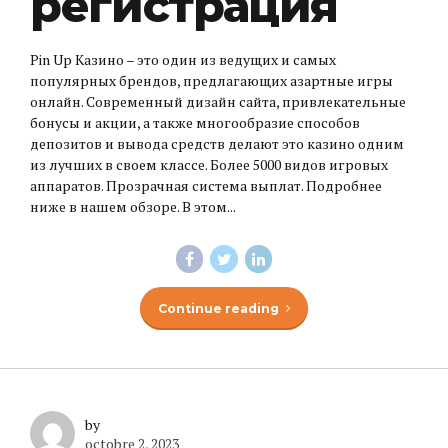
регистрация
Pin Up Казино – это один из ведущих и самых
популярных брендов, предлагающих азартные игры
онлайн. Современный дизайн сайта, привлекательные
бонусы и акции, а также многообразие способов
депозитов и вывода средств делают это казино одним
из лучших в своем классе. Более 5000 видов игровых
аппаратов. Прозрачная система выплат. Подробнее
ниже в нашем обзоре. В этом...
Continue reading
by
octobre 2, 2023