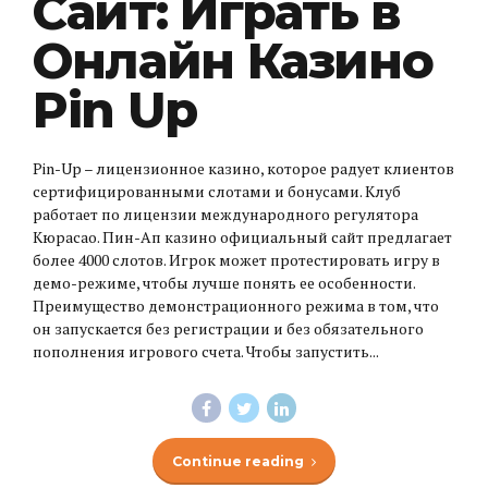
Сайт: Играть в
Онлайн Казино
Pin Up
Pin-Up – лицензионное казино, которое радует клиентов
сертифицированными слотами и бонусами. Клуб
работает по лицензии международного регулятора
Кюрасао. Пин-Ап казино официальный сайт предлагает
более 4000 слотов. Игрок может протестировать игру в
демо-режиме, чтобы лучше понять ее особенности.
Преимущество демонстрационного режима в том, что
он запускается без регистрации и без обязательного
пополнения игрового счета. Чтобы запустить...
Continue reading