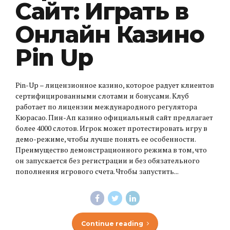
Сайт: Играть в
Онлайн Казино
Pin Up
Pin-Up – лицензионное казино, которое радует клиентов
сертифицированными слотами и бонусами. Клуб
работает по лицензии международного регулятора
Кюрасао. Пин-Ап казино официальный сайт предлагает
более 4000 слотов. Игрок может протестировать игру в
демо-режиме, чтобы лучше понять ее особенности.
Преимущество демонстрационного режима в том, что
он запускается без регистрации и без обязательного
пополнения игрового счета. Чтобы запустить...
Continue reading