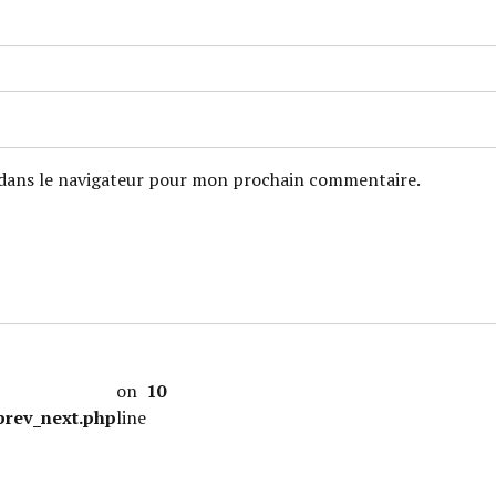
dans le navigateur pour mon prochain commentaire.
-
on
10
prev_next.php
line