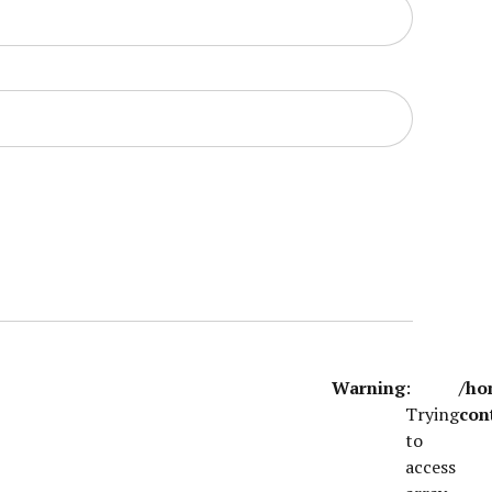
Warning
:
/ho
Trying
con
to
access