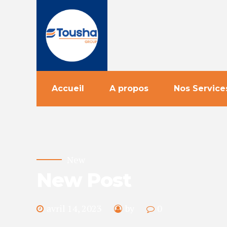
Accueil
A propos
Nos Service
New
New Post
avril 14, 2023
by
0