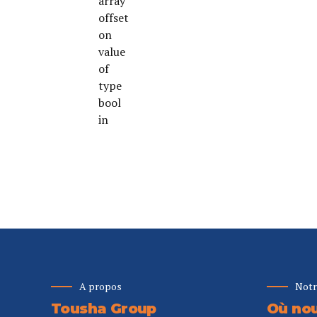
array
offset
on
value
of
type
bool
in
A propos
Notr
Tousha Group
Où nou