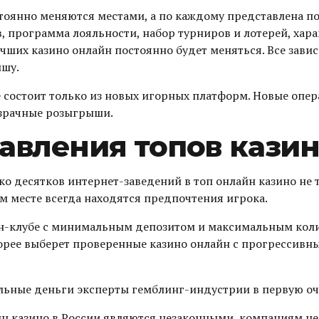
стоянно меняются местами, а по каждому представлена п
, программа лояльности, набор турниров и лотерей, хара
чших казино онлайн постоянно будет меняться. Все зави
ишу.
не состоит только из новых игорных платформ. Новые оп
озрачные розыгрыши.
тавления топов кази
о десятков интернет-заведений в топ онлайн казино не т
ом месте всегда находятся предпочтения игрока.
айн-клубе с минимальным депозитом и максимальным коли
корее выберет проверенные казино онлайн с прогрессивн
альные деньги эксперты гемблинг-индустрии в первую о
айн казино в России являются незаконными, компаниям н