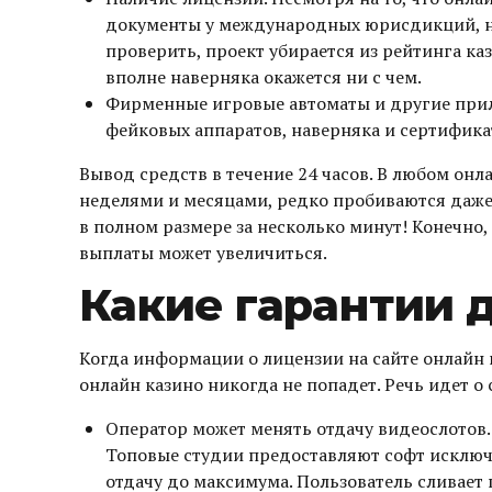
документы у международных юрисдикций, на
проверить, проект убирается из рейтинга каз
вполне наверняка окажется ни с чем.
Фирменные игровые автоматы и другие прило
фейковых аппаратов, наверняка и сертификат
Вывод средств в течение 24 часов. В любом онл
неделями и месяцами, редко пробиваются даже
в полном размере за несколько минут! Конечно,
выплаты может увеличиться.
Какие гарантии 
Когда информации о лицензии на сайте онлайн к
онлайн казино никогда не попадет. Речь идет 
Оператор может менять отдачу видеослотов.
Топовые студии предоставляют софт исключи
отдачу до максимума. Пользователь сливае