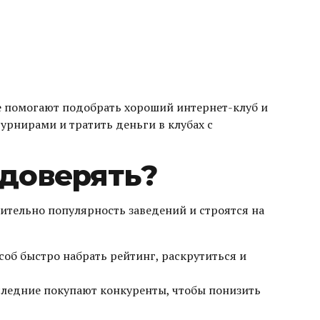
те помогают подобрать хороший интернет-клуб и
урнирами и тратить деньги в клубах с
 доверять?
ительно популярность заведений и строятся на
соб быстро набрать рейтинг, раскрутиться и
следние покупают конкуренты, чтобы понизить