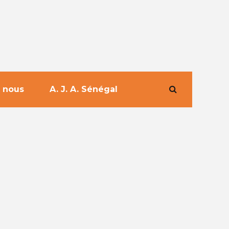
 nous
A. J. A. Sénégal