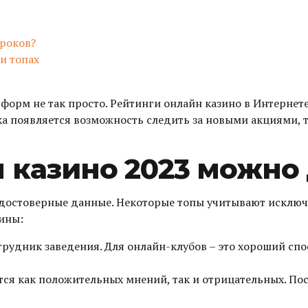
роков?
 и топах
тформ не так просто. Рейтинги онлайн казино в Интерне
а появляется возможность следить за новыми акциями, т
 казино 2023 можно
 достоверные данные. Некоторые топы учитывают исключ
тины:
рудник заведения. Для онлайн-клубов – это хороший спо
тся как положительных мнений, так и отрицательных. По