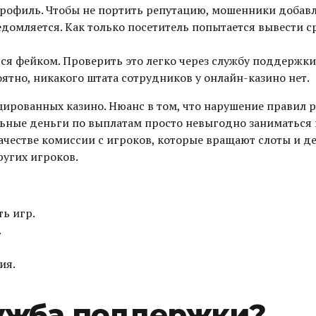
рофиль. Чтобы не портить репутацию, мошенники добавл
едомляется. Как только посетитель попытается вывести ср
ся фейком. Проверить это легко через службу поддержки к
ятно, никакого штата сотрудников у онлайн-казино нет.
рованных казино. Нюанс в том, что нарушение правил р
альные деньги по выплатам просто невыгодно занимать
качестве комиссии с игроков, которые вращают слоты и де
ругих игроков.
ь игр.
.
ия.
лужба поддержки?