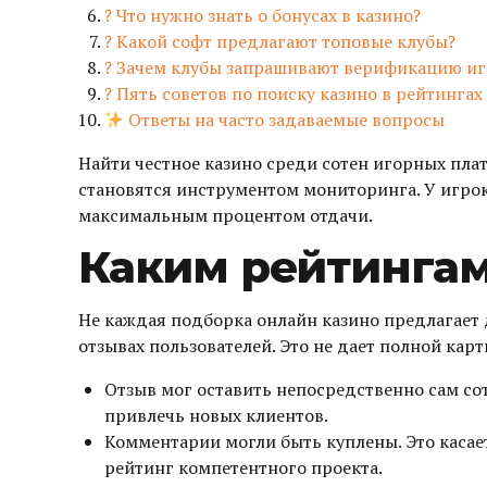
? Что нужно знать о бонусах в казино?
? Какой софт предлагают топовые клубы?
? Зачем клубы запрашивают верификацию иг
? Пять советов по поиску казино в рейтингах
Ответы на часто задаваемые вопросы
Найти честное казино среди сотен игорных пла
становятся инструментом мониторинга. У игрок
максимальным процентом отдачи.
Каким рейтингам
Не каждая подборка онлайн казино предлагает
отзывах пользователей. Это не дает полной кар
Отзыв мог оставить непосредственно сам сот
привлечь новых клиентов.
Комментарии могли быть куплены. Это касае
рейтинг компетентного проекта.