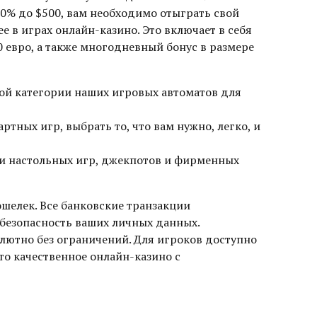
0% до $500, вам необходимо отыграть свой
е в играх онлайн-казино. Это включает в себя
 евро, а также многодневный бонус в размере
ой категории наших игровых автоматов для
тных игр, выбрать то, что вам нужно, легко, и
 и настольных игр, джекпотов и фирменных
ошелек. Все банковские транзакции
 безопасность ваших личных данных.
лютно без ограничений. Для игроков доступно
то качественное онлайн-казино с