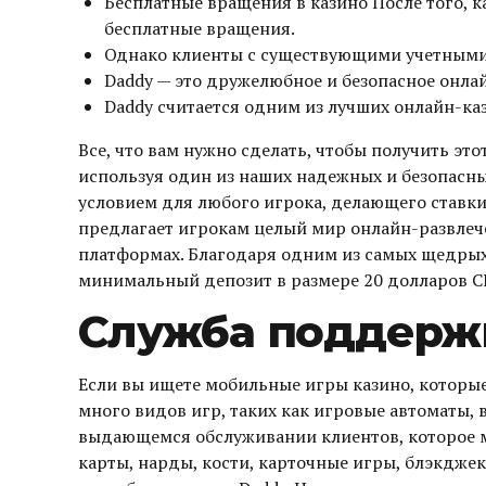
Бесплатные вращения в казино После того, к
бесплатные вращения.
Однако клиенты с существующими учетными 
Daddy — это дружелюбное и безопасное онла
Daddy считается одним из лучших онлайн-каз
Все, что вам нужно сделать, чтобы получить эт
используя один из наших надежных и безопасны
условием для любого игрока, делающего ставки 
предлагает игрокам целый мир онлайн-развлеч
платформах. Благодаря одним из самых щедрых
минимальный депозит в размере 20 долларов С
Служба поддержк
Если вы ищете мобильные игры казино, которые 
много видов игр, таких как игровые автоматы, в
выдающемся обслуживании клиентов, которое мы
карты, нарды, кости, карточные игры, блэкджек