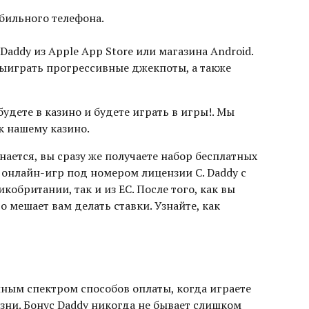
бильного телефона.
addy из Apple App Store или магазина Android.
выиграть прогрессивные джекпоты, а также
удете в казино и будете играть в игры!. Мы
к нашему казино.
ается, вы сразу же получаете набор бесплатных
 онлайн-игр под номером лицензии C. Daddy с
обритании, так и из ЕС. После того, как вы
о мешает вам делать ставки. Узнайте, как
ным спектром способов оплаты, когда играете
зни. Бонус Daddy никогда не бывает слишком