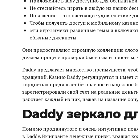
Приложение Daddy доступно для бесплатной за
Не стесняйтесь играть в любую из наших бе
Повешение — это настоящее удовольствие для
Чтобы получить доступ к мобильному казино 
Эти игры имеют различные темы и включают 
обычные джекпоты.
Они предоставляют огромную коллекцию слотов, 
делаем процесс проверки быстрым и простым, 
Daddy предлагает множество преимуществ, чтоб
вращений. Казино Daddy регулируется и имеет 
гордостью предлагает безопасное и надежное бр
зарегистрировали свой счет на реальные деньги,
работает каждый из них, нажав на название бону
Daddy зеркало дл
Помимо продвинутого и очень интуитивно поня
в Daddy. Выиграйте денежные призы, вращая ко