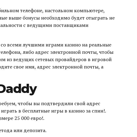
бильном телефоне, настольном компьютере,
нные выше бонусы необходимо будет отыграть не
нциальности с ведущими поставщиками
 со всеми лучшими играми казино на реальные
елефона, либо адрес электронной почты, чтобы
дним из ведущих сетевых провайдеров в игровой
одите свое имя, адрес электронной почты, а
 Daddy
требуем, чтобы вы подтвердили свой адрес
играть в бесплатные игры в казино за спин!.
мере 25 000 евро!.
етода или депозита.