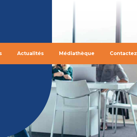
s
Actualités
Médiathèque
Contactez