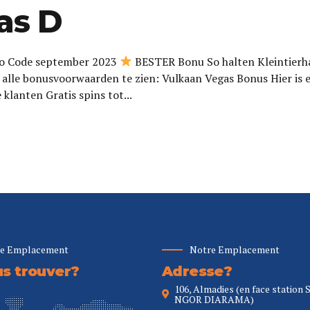
as D
mo Code september 2023
BESTER Bonu So halten Kleintierh
lle bonusvoorwaarden te zien: Vulkaan Vegas Bonus Hier is ee
lanten Gratis spins tot...
e Emplacement
Notre Emplacement
s trouver?
Adresse?
106, Almadies (en face station 
NGOR DIARAMA)