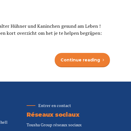
alter Hühner und Kaninchen gesund am Leben !
n kort overzicht om het je te helpen begrijpen:
Continue reading
Entrer en contact
Réseaux sociaux
Shell
Tousha Group réseaux sociaux