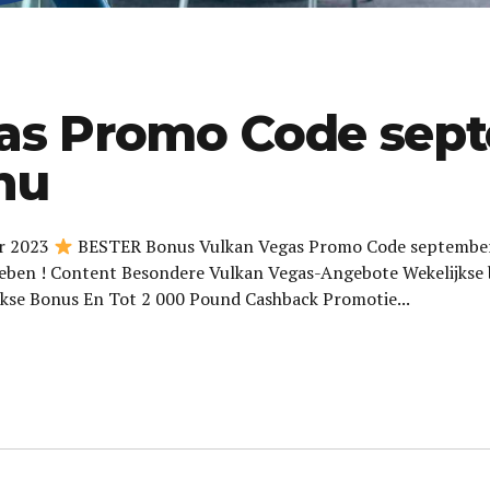
as Promo Code sep
nu
r 2023
BESTER Bonus Vulkan Vegas Promo Code septembe
ben ! Content Besondere Vulkan Vegas-Angebote Wekelijkse b
ijkse Bonus En Tot 2 000 Pound Cashback Promotie...