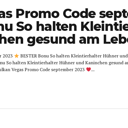
as Promo Code sep
 So halten Kleinti
hen gesund am Leb
r 2023
BESTER Bonu So halten Kleintierhalter Hühner un
u So halten Kleintierhalter Hühner und Kaninchen gesund 
Vulkan Vegas Promo Code september 2023
...