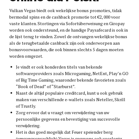
Vulkan Vegas biedt ook wekelijkse bonus promoties, tidak
bermodal spins en de cashback promotie tot €2, 000 voor
vaste klanten. Stortingen via Sofortüberweisung en Giropay
worden ook ondersteund, en de handige Paysafecard is ook in
de lijst terug te vinden. Zowel de ontvangen wekelijkse bonus
als de terugbetaalde cashback zijn ook onderworpen aan
bonusvoorwaarden, die ook binnen slechts 5 dagen moeten
worden omgezet.
Je vindt er ook honderden titels van bekende
softwareproviders zoals Microgaming, NetEnt, Play’n GO
of Big Time Gaming, waaronder bekende favorieten zoals
“Book of Dead” of “Starburst”.
Naast de altijd populaire creditcard, kunt u ook gebruik
maken van verschillende e-wallets zoals Neteller, Skrill
of Trustly.
Zorg ervoor dat u vraagt om verwijdering van uw
persoonlijke gegevens en bevestiging van succesvolle
verwijdering.
Het is dus goed mogelijk dat Feuer speiender berg
(umgangssprachlich) Vegas je gegevens ook voorlopig