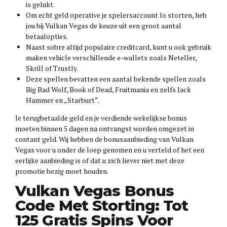
is gelukt.
Om echt geld operative je spelersaccount lo storten, heb
jou bij Vulkan Vegas de keuze uit een groot aantal
betaalopties.
Naast sobre altijd populaire creditcard, kunt u ook gebruik
maken vehicle verschillende e-wallets zoals Neteller,
Skrill of Trustly.
Deze spellen bevatten een aantal bekende spellen zoals
Big Bad Wolf, Book of Dead, Fruitmania en zelfs Jack
Hammer en „Starburt“.
Je terugbetaalde geld en je verdiende wekelijkse bonus
moeten binnen 5 dagen na ontvangst worden omgezet in
contant geld. Wij hebben de bonusaanbieding van Vulkan
Vegas voor u onder de loep genomen en u verteld of het een
eerlijke aanbieding is of dat u zich liever niet met deze
promotie bezig moet houden.
Vulkan Vegas Bonus
Code Met Storting: Tot
125 Gratis Spins Voor