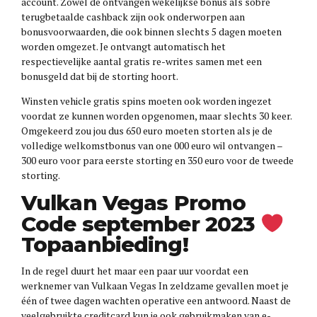
account. Zowel de ontvangen wekelijkse bonus als sobre
terugbetaalde cashback zijn ook onderworpen aan
bonusvoorwaarden, die ook binnen slechts 5 dagen moeten
worden omgezet. Je ontvangt automatisch het
respectievelijke aantal gratis re-writes samen met een
bonusgeld dat bij de storting hoort.
Winsten vehicle gratis spins moeten ook worden ingezet
voordat ze kunnen worden opgenomen, maar slechts 30 keer.
Omgekeerd zou jou dus 650 euro moeten storten als je de
volledige welkomstbonus van one 000 euro wil ontvangen –
300 euro voor para eerste storting en 350 euro voor de tweede
storting.
Vulkan Vegas Promo
Code september 2023
Topaanbieding!
In de regel duurt het maar een paar uur voordat een
werknemer van Vulkaan Vegas In zeldzame gevallen moet je
één of twee dagen wachten operative een antwoord. Naast de
veelgebruikte creditcard kun je ook gebruikmaken van e-