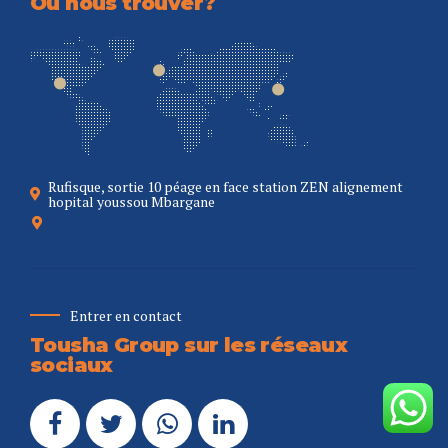
Où nous trouver?
Rufisque, sortie 10 péage en face station ZEN alignement
hopital youssou Mbargane
Entrer en contact
Tousha Group sur les réseaux
sociaux