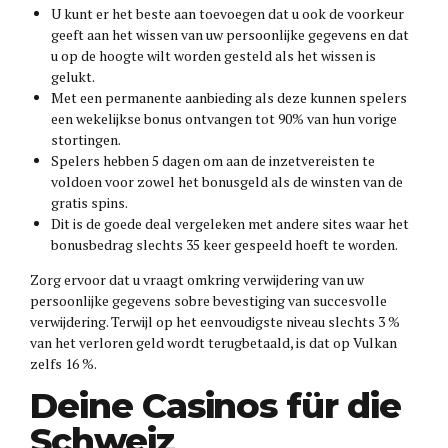
U kunt er het beste aan toevoegen dat u ook de voorkeur
geeft aan het wissen van uw persoonlijke gegevens en dat
u op de hoogte wilt worden gesteld als het wissen is
gelukt.
Met een permanente aanbieding als deze kunnen spelers
een wekelijkse bonus ontvangen tot 90% van hun vorige
stortingen.
Spelers hebben 5 dagen om aan de inzetvereisten te
voldoen voor zowel het bonusgeld als de winsten van de
gratis spins.
Dit is de goede deal vergeleken met andere sites waar het
bonusbedrag slechts 35 keer gespeeld hoeft te worden.
Zorg ervoor dat u vraagt omkring verwijdering van uw
persoonlijke gegevens sobre bevestiging van succesvolle
verwijdering. Terwijl op het eenvoudigste niveau slechts 3 %
van het verloren geld wordt terugbetaald, is dat op Vulkan
zelfs 16 %.
Deine Casinos für die
Schweiz