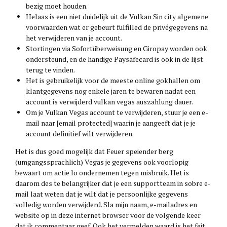
bezig moet houden.
Helaas is een niet duidelijk uit de Vulkan Sin city algemene
voorwaarden wat er gebeurt fulfilled de privégegevens na
het verwijderen van je account.
Stortingen via Sofortüberweisung en Giropay worden ook
ondersteund, en de handige Paysafecard is ook in de lijst
terug te vinden.
Het is gebruikelijk voor de meeste online gokhallen om
klantgegevens nog enkele jaren te bewaren nadat een
account is verwijderd vulkan vegas auszahlung dauer.
Om je Vulkan Vegas account te verwijderen, stuur je een e-
mail naar [email protected] waarin je aangeeft dat je je
account definitief wilt verwijderen.
Het is dus goed mogelijk dat Feuer speiender berg
(umgangssprachlich) Vegas je gegevens ook voorlopig
bewaart om actie lo ondernemen tegen misbruik. Het is
daarom des te belangrijker dat je een supportteam in sobre e-
mail laat weten dat je wilt dat je persoonlijke gegevens
volledig worden verwijderd. Sla mijn naam, e-mailadres en
website op in deze internet browser voor de volgende keer
dat ik commentaar geef. Ook het vermelden waard is het feit