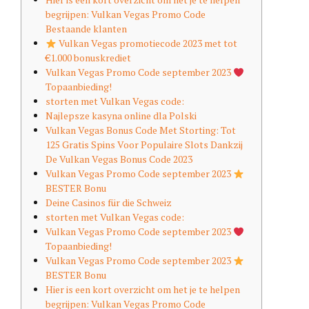
begrijpen: Vulkan Vegas Promo Code
Bestaande klanten
Vulkan Vegas promotiecode 2023 met tot
€1.000 bonuskrediet
Vulkan Vegas Promo Code september 2023
Topaanbieding!
storten met Vulkan Vegas code:
Najlepsze kasyna online dla Polski
Vulkan Vegas Bonus Code Met Storting: Tot
125 Gratis Spins Voor Populaire Slots Dankzij
De Vulkan Vegas Bonus Code 2023
Vulkan Vegas Promo Code september 2023
BESTER Bonu
Deine Casinos für die Schweiz
storten met Vulkan Vegas code:
Vulkan Vegas Promo Code september 2023
Topaanbieding!
Vulkan Vegas Promo Code september 2023
BESTER Bonu
Hier is een kort overzicht om het je te helpen
begrijpen: Vulkan Vegas Promo Code