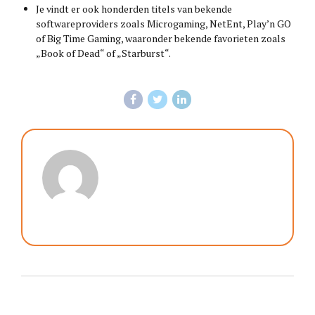
Je vindt er ook honderden titels van bekende
softwareproviders zoals Microgaming, NetEnt, Play’n GO
of Big Time Gaming, waaronder bekende favorieten zoals
„Book of Dead“ of „Starburst“.