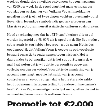
week op donderdag en vrijdag ontvangen, tot een maximum
van €200 per week. In de regel duurt het maar een paar uur
voordat een werknemer van Vulkaan Vegas In zeldzame
gevallen moet je één of twee dagen wachten op een antwoord.
Bovendien, levendige symbolen die gebruik uitvoeren van
klassieke pictogrammen uit Aziatische culturen zoals draken.
Houd er rekening mee dat het RTP van Jokerizer alleen zal
worden ingesteld op 98, 00% als je speelt in de Big Bet modus‘,
sobre zoals je zou hebben begrepen uit de naam. Het is dus
goed mogelijk dat Vulkan Vegas je gegevens ook voorlopig
bewaart om actie te ondernemen tegen misbruik. Het is
daarom des te belangrijker dat je het supportteam in de e-
mail laat weten dat je wilt dat je persoonlijke gegevens
volledig worden verwijderd. Voordat je de annulering van je
account aanvraagt, moet je het saldo van je account
controleren en ervoor zorgen dat je het resterende saldo
hebt opgenomen. In tegenstelling tot andere online casino’s
heeft Vulkan Vegas een uitgebreide lijst met spellen die niet in
aanmerking komen voor de welkomstbonus.
Promotie tot €2.000