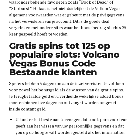
waaronder bekende favorieten zoals “Book of Dead” of
“Starburst”. Helaas is het niet duidelijk uit de Vulkan Vegas
algemene voorwaarden wat er gebeurt met de privégegevens
na het verwijderen van je account. Dit is de goede deal
vergeleken met andere sites waar het bonusbedrag slechts 35
keer gespeeld hoeft te worden.
Gratis spins tot 125 op
populaire slots: Volcano
Vegas Bonus Code
Bestaande klanten
Spelers hebben 5 dagen om aan de inzetvereisten te voldoen
voor zowel het bonusgeld als de winsten van de gratis spins.
Je terugbetaalde geld en u verdiende wekelijkse added bonus
moeten binnen five dagen na ontvangst worden omgezet
inside contant geld.
U kunt er het beste aan toevoegen dat u ook para voorkeur
geeft aan het wissen van uw persoonlijke gegevens en dat
you op de hoogte wilt worden gesteld als het information