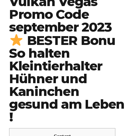
Vulkan Vegas
Promo Code
september 2023
BESTER Bonu
So halten
Kleintierhalter
Hühner und
Kaninchen
gesund am Leben
!
Content