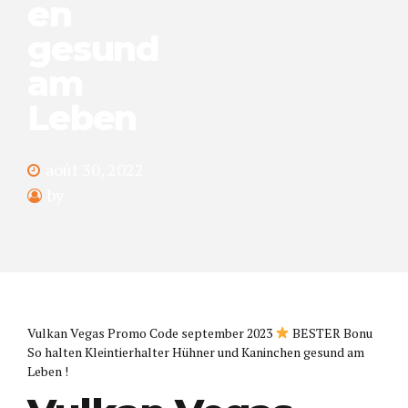
en
gesund
am
Leben
août 30, 2022
by
Vulkan Vegas Promo Code september 2023
BESTER Bonu
So halten Kleintierhalter Hühner und Kaninchen gesund am
Leben !