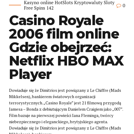
Kasyno online HotSlots Kryptowaluty Sloty
0
Free Spins 142
Casino Royale
2006 film online
Gdzie obejrzeć:
Netflix HBO MAX
Player
Dowiaduje się że Dimitrios jest powiązany z Le Chiffre (Mads
Mikkelsen), bankierem światowych organizacji
terrorystycznych. „Casino Royale” jest 21 filmową przygodą
Jamesa – Bonda z debiutującym Danielem Craigiem jako „007”.
Film bazuje na pierwszej powieści Iana Fleminga, twórcy
niebezpiecznego i eleganckiego, brytyjskiego agenta.
Dowiaduje się że Dimitrios jest powiązany z Le Chiffre (Mads