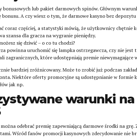
y bonusowych lub pakiet darmowych spinów. Głównym warunkie
ę bonusu. A czy wiesz o tym, że darmowe kasyno bez depozytu
coraz częściej, a statystyki mówią, że użytkownicy chętnie ko
wa szansa dla gracza na wygranie pieniędzy.
ożesz się dziwić – o co tu chodzi?
 powinna uruchomić się lampka ostrzegawcza, czy nie jest t
ali zagranicznych, które udostępniają premie niewymagające 
znie bardziej zróżnicowany. Może to zrobić już podczas zakłada
onta. Niektóre oferty promocyjne są udostępnianie w formie k
łów jak np.
rzystywane warunki n
3
sób można odebrać premię zapewniającą darmowe środki na grę. 
tami. Wśród fanów promocji kasynowych zdecydowanie nie braku