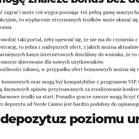
 zagrać i może coś wygra poznając też pełną gamę maszyn h
rakcyjnie, to wypłacenie otrzymanych środków może okazać si
wania.
wdzić taki portal, żeby upewnić się, że nie ma do czynienia 
estrację, to jedna z najlepszych ofert, z jakich można aktualn
rniejszych kasyn internetowych doszliśmy do wniosku, że to 
romocje skierowane dla nowych użytkowników.
ożliwości zabawy, w przypadku ofert bonusowych można się 
rt bonusowych oraz mogą być kompatybilne z programem VIP. 
ą darmowych spinów przyznawanych za zrealizowanie konkretn
armowe środki na start. Ponadto gracze zawsze mogą liczyć t
 bez depozytu od Verde Casino jest bardzo podobny do opisaneg
 depozytuz poziomu u