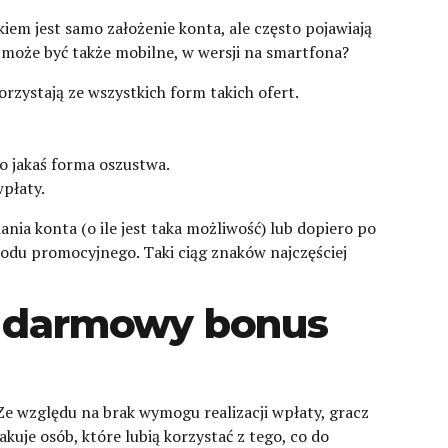
m jest samo założenie konta, ale często pojawiają
 może być także mobilne, w wersji na smartfona?
rzystają ze wszystkich form takich ofert.
o jakaś forma oszustwa.
wpłaty.
nia konta (o ile jest taka możliwość) lub dopiero po
odu promocyjnego. Taki ciąg znaków najczęściej
a darmowy bonus
Ze względu na brak wymogu realizacji wpłaty, gracz
je osób, które lubią korzystać z tego, co do