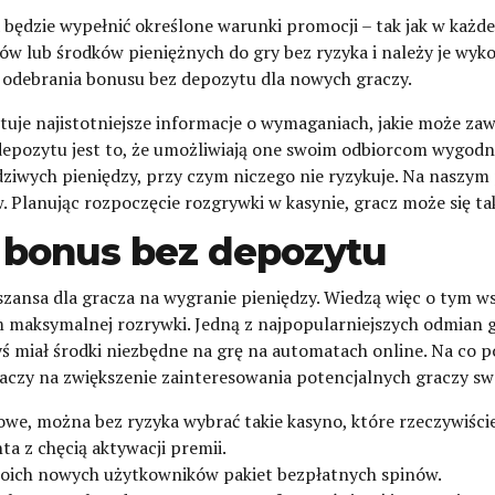
 będzie wypełnić określone warunki promocji – tak jak w każde
ów lub środków pieniężnych do gry bez ryzyka i należy je wy
ę odebrania bonusu bez depozytu dla nowych graczy.
tuje najistotniejsze informacje o wymaganiach, jakie może za
epozytu jest to, że umożliwiają one swoim odbiorcom wygodn
wych pieniędzy, przy czym niczego nie ryzykuje. Na naszym p
 Planując rozpoczęcie rozgrywki w kasynie, gracz może się ta
e bonus bez depozytu
szansa dla gracza na wygranie pieniędzy. Wiedzą więc o tym w
m maksymalnej rozrywki. Jedną z najpopularniejszych odmian g
yś miał środki niezbędne na grę na automatach online. Na co 
czy na zwiększenie zainteresowania potencjalnych graczy swo
e, można bez ryzyka wybrać takie kasyno, które rzeczywiście
a z chęcią aktywacji premii.
oich nowych użytkowników pakiet bezpłatnych spinów.