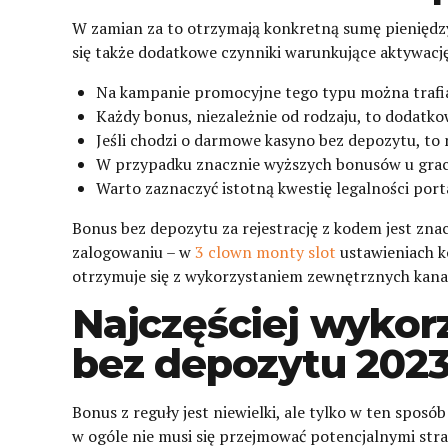
W zamian za to otrzymają konkretną sumę pieniędz
się także dodatkowe czynniki warunkujące aktywacj
Na kampanie promocyjne tego typu można trafiać 
Każdy bonus, niezależnie od rodzaju, to dodatko
Jeśli chodzi o darmowe kasyno bez depozytu, to m
W przypadku znacznie wyższych bonusów u gracza
Warto zaznaczyć istotną kwestię legalności port
Bonus bez depozytu za rejestrację z kodem jest znac
zalogowaniu – w
3 clown monty slot
ustawieniach k
otrzymuje się z wykorzystaniem zewnętrznych kana
Najczęściej wyko
bez depozytu 202
Bonus z reguły jest niewielki, ale tylko w ten spo
w ogóle nie musi się przejmować potencjalnymi stra