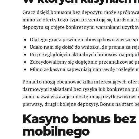
Gracz dzięki bonusom bez depozytu może spróbować
mimo że oferty tego typu prezentują się bardzo at
depozytu są objęte konkretnymi warunkami użytko
Dlatego gracz powinien obowiązkowo zawsze spra
Udało nam się dojść do wniosku, że premia za rej
Po przeglądnięciu aktualnych bonusów najpopula
Zdecydowaliśmy się dogłębnie przeanalizować p
Mimo że kasyna zapewniają naprawdę rozległe m
Ponadto mogą obejmować kilka interesujących ofe
darmowymi zakładami bez ryzyka lub konkretną pul
sama nazwa wskazuje, udostępniają użytkownikowi d
pierwszy, drugi i kolejne depozyty. Bonus na start
Kasyno bonus bez
mobilnego