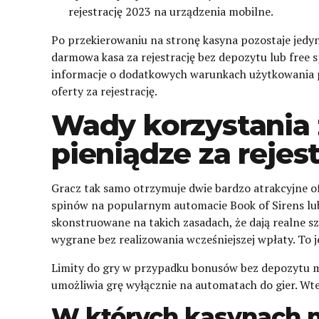
rejestrację 2023 na urządzenia mobilne.
Po przekierowaniu na stronę kasyna pozostaje jedyn
darmowa kasa za rejestrację bez depozytu lub free
informacje o dodatkowych warunkach użytkowania p
oferty za rejestrację.
Wady korzystania 
pieniądze za rejes
Gracz tak samo otrzymuje dwie bardzo atrakcyjne of
spinów na popularnym automacie Book of Sirens lub
skonstruowane na takich zasadach, że dają realne s
wygrane bez realizowania wcześniejszej wpłaty. To j
Limity do gry w przypadku bonusów bez depozytu mog
umożliwia grę wyłącznie na automatach do gier. Wte
W których kasynach 