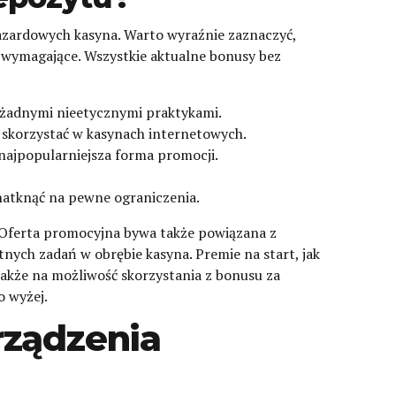
azardowych kasyna. Warto wyraźnie zaznaczyć,
ę wymagające. Wszystkie aktualne bonusy bez
z żadnymi nieetycznymi praktykami.
ie skorzystać w kasynach internetowych.
najpopularniejsza forma promocji.
natknąć na pewne ograniczenia.
Oferta promocyjna bywa także powiązana z
ych zadań w obrębie kasyna. Premie na start, jak
akże na możliwość skorzystania z bonusu za
o wyżej.
rządzenia