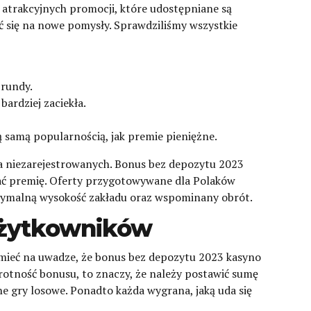
 atrakcyjnych promocji, które udostępniane są
ć się na nowe pomysły. Sprawdziliśmy wszystkie
 rundy.
bardziej zaciekła.
ą samą popularnością, jak premie pieniężne.
dla niezarejestrowanych. Bonus bez depozytu 2023
stać premię. Oferty przygotowywane dla Polaków
aksymalną wysokość zakładu oraz wspominany obrót.
użytkowników
 mieć na uwadze, że bonus bez depozytu 2023 kasyno
krotność bonusu, to znaczy, że należy postawić sumę
ne gry losowe. Ponadto każda wygrana, jaką uda się