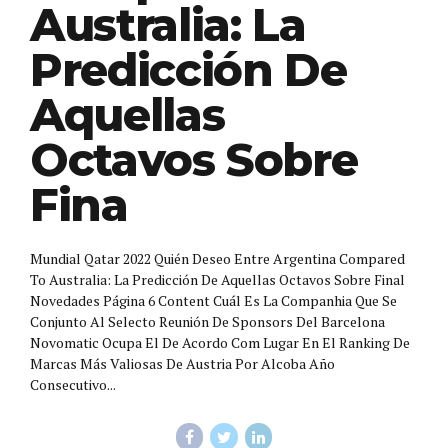
Australia: La
Predicción De
Aquellas
Octavos Sobre
Fina
Mundial Qatar 2022 Quién Deseo Entre Argentina Compared
To Australia: La Predicción De Aquellas Octavos Sobre Final
Novedades Página 6 Content Cuál Es La Companhia Que Se
Conjunto Al Selecto Reunión De Sponsors Del Barcelona
Novomatic Ocupa El De Acordo Com Lugar En El Ranking De
Marcas Más Valiosas De Austria Por Alcoba Año
Consecutivo...