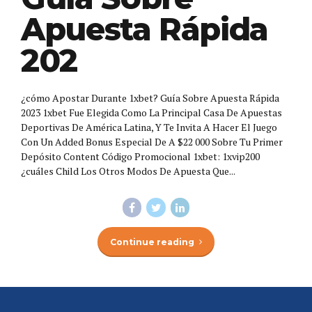
Apuesta Rápida
202
¿cómo Apostar Durante 1xbet? Guía Sobre Apuesta Rápida
2023 1xbet Fue Elegida Como La Principal Casa De Apuestas
Deportivas De América Latina, Y Te Invita A Hacer El Juego
Con Un Added Bonus Especial De A $22 000 Sobre Tu Primer
Depósito Content Código Promocional 1xbet: 1xvip200
¿cuáles Child Los Otros Modos De Apuesta Que...
Continue reading