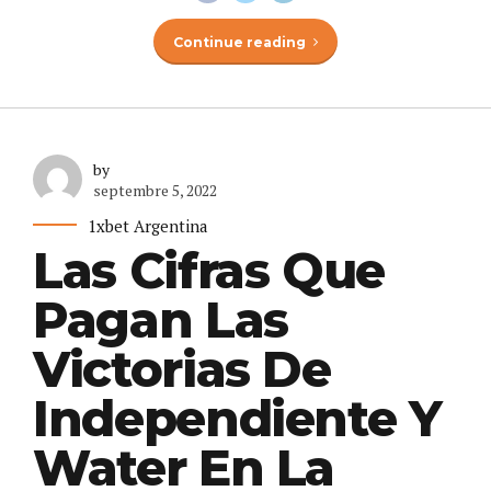
Continue reading
by
septembre 5, 2022
1xbet Argentina
Las Cifras Que
Pagan Las
Victorias De
Independiente Y
Water En La