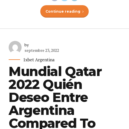
Continue reading
by
septembre 23, 2022
1xbet Argentina
Mundial Qatar
2022 Quién
Deseo Entre
Argentina
Compared To