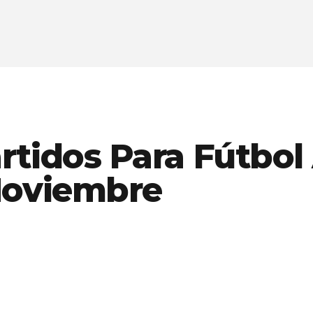
rtidos Para Fútbol
Noviembre