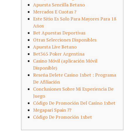
Apuesta Sencilla Betano
Mercados E Cuotas ?
Este Sitio Es Solo Para Mayores Para 18
Años
Bet Apuestas Deportivas
Otras Selecciones Disponibles
Apuesta Live Betano
Bet365 Poker Argentina
Casino Móvil (aplicación Móvil
Disponible)
Reseña Delete Casino 1xbet : Programa
De Afiliación
Conclusiones Sobre Mi Experiencia De
Juego
Código De Promoción Del Casino 1xbet
Megapari Spain ??
Código De Promoción 1xbet