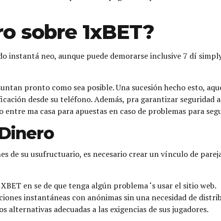
ro sobre 1xBET?
do instantá neo, aunque puede demorarse inclusive 7 dí simply 
suntan pronto como sea posible. Una sucesión hecho esto, aquel
icación desde su teléfono. Además, pra garantizar seguridad ad
to entre ma casa para apuestas en caso de problemas para segu
 Dinero
nes de su usufructuario, es necesario crear un vínculo de parej
XBET en se de que tenga algún problema ‘s usar el sitio web.
ciones instantáneas con anónimas sin una necesidad de distrib
dos alternativas adecuadas a las exigencias de sus jugadores.