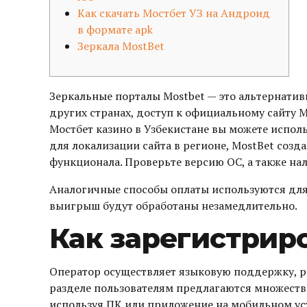
Как скачать Мостбет УЗ на Андроид
в формате apk
Зеркала MostBet
Зеркальные порталы Mostbet — это альтернативн
других странах, доступ к официальному сайту 
Мостбет казино в Узбекистане вы можете исполь
для локализации сайта в регионе, MostBet созд
функционала. Проверьте версию ОС, а также на
Аналогичные способы оплаты используются для
выигрыш будут обработаны незамедлительно.
Как зарегистрир
Оператор осуществляет языковую поддержку, р
разделе пользователям предлагаются множество
используя ПК или приложение на мобильном уст