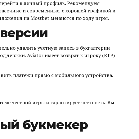
о перейти в личный профиль. Рекомендуем
расочные и современные, с хорошей графикой и
дложения на Mostbet меняются по ходу игры.
 версии
тельно удалить учетную запись в бухгалтерии
оддержки. Aviator имеет возврат к игроку (RTP)
вить платежи прямо с мобильного устройства.
теме честной игры и гарантирует честность. Вы
ый букмекер