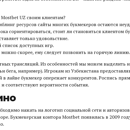
 Mostbet UZ своим клиентам?
емблинг ресурсов сайты многих букмекеров остаются неу
ка сориентироваться, стоит ли становиться клиентом б
ставляет только удовольствие.
 список доступных игр.
к можно скорее, ему следует позвонить на горячую линию
тных трансляций. Из особенностей мы можем выделить 
чьи бега, например). Игрокам из Узбекистана предоставл
чей в лайве букмекер опережает конкурентов. Роспись пр
и соответствуют вероятности события.
ино
обходимо нажать на логотип социальной сети и авторизова
оре. Букмекерская контора Mostbet появилась в 2009 году
о.