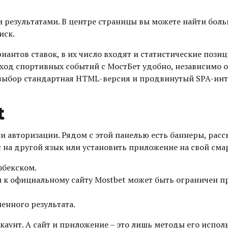
результатами. В центре страницы вы можете найти больш
иск.
антов ставок, в их число входят и статистические позиц
сход спортивных событий с МостБет удобно, независимо о
выбор стандартная HTML-версия и продвинутый SPA-инт
t
ли авторизации. Рядом с этой панелью есть баннеры, рас
 на другой язык или установить приложение на свой сма
збекском.
туп к официальному сайту Mostbet может быть ограничен
ленного результата.
аунт. А сайт и приложение – это лишь методы его испол