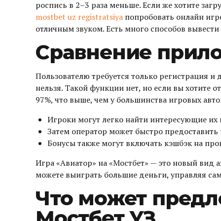
роспись в 2–3 раза меньше. Если же хотите за
mostbet uz registratsiya
попробовать онлайн игро
отличным звуком. Есть много способов вывести
Сравнение прил
Пользователю требуется только регистрация и д
нельзя. Такой функции нет, но если вы хотите о
97%, что выше, чем у большинства игровых авто
Игроки могут легко найти интересующие их 
Затем оператор может быстро предоставит
Бонусы также могут включать кэшбэк на про
Игра «Авиатор» на «Мостбет» — это новый вид а
можете выиграть большие деньги, управляя сам
Что может пред
Мостбет УЗ