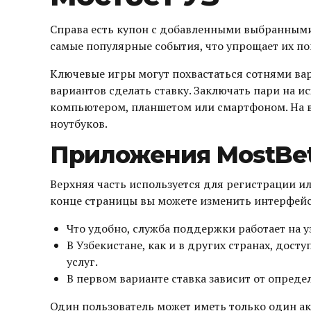
Справа есть купон с добавленными выбранными 
самые популярные события, что упрощает их по
Ключевые игры могут похвастаться сотнями вари
вариантов сделать ставку. Заключать пари на и
компьютером, планшетом или смартфоном. На 
ноутбуков.
Приложения MostBe
Верхняя часть используется для регистрации и
конце страницы вы можете изменить интерфейс
Что удобно, служба поддержки работает на у
В Узбекистане, как и в других странах, дос
услуг.
В первом варианте ставка зависит от опреде
Один пользователь может иметь только один акк