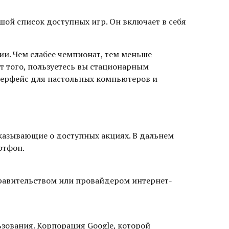
ой список доступных игр. Он включает в себя
ии. Чем слабее чемпионат, тем меньше
т того, пользуетесь вы стационарным
ерфейс для настольных компьютеров и
сказывающие о доступных акциях. В дальнем
ртфон.
 правительством или провайдером интернет-
ьзования. Корпорация Google, которой