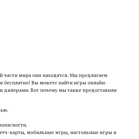
ой части мира они находятся. Мы предлагаем
я бесплатно! Вы можете найти игры онлайн-
ми дилерами. Вот почему мы также предоставили
вью.
зопасности.
кретч-карты, мобильные игры, настольные игры и