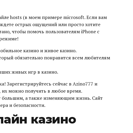
йле hosts (в моем примере microsoft. Если вам
аждете острых ощущений или просто хотите
тано, чтобы помочь пользователям iPhone с
 режиме!
мобильное казино и живое казино.
оторый обязательно понравится всем любителям
чших живых игр в казино.
а! Зарегистрируйтесь сейчас в Azino777 и
, их можно получить в любое время.
т большим, а также изменяющим жизнь. Сайт
ера и безопасности.
лайн казино