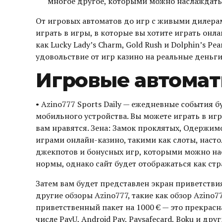
многое другое, которыми можно наслаждать
От игровых автоматов до игр с живыми дилерам
играть в игры, в которые вы хотите играть он
как Lucky Lady’s Charm, Gold Rush и Dolphin’s 
удовольствие от игр казино на реальные деньги
Игровые автоматы
• Azino777 Sports Daily — ежедневные события 
мобильного устройства. Вы можете играть в иг
вам нравятся. Зена: Замок проклятых, Одержимо
играми онлайн-казино, такими как слоты, наст
джекпотов и бонусных игр, которыми можно нас
нормы, однако сайт будет отображаться как стр
Затем вам будет представлен экран приветствия
другие обзоры Azino777, такие как обзор Azin
приветственный пакет на 1000 € — это прекрас
числе PayU, Android Pay, Paysafecard, Boku и друг