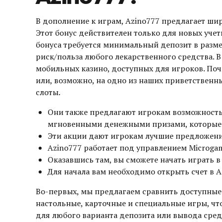
В дополнение к играм, Azino777 предлагает ши
Этот бонус действителен только для новых учет
бонуса требуется минимальный депозит в разм
риск/польза любого лекарственного средства. 
мобильных казино, доступных для игроков. Поче
или, возможно, на одно из наших приветственн
слоты.
Они также предлагают игрокам возможность
мгновенными денежными призами, которые 
Эти акции дают игрокам лучшие предложения
Azino777 работает под управлением Microga
Оказавшись там, вы сможете начать играть в
Для начала вам необходимо открыть счет в Az
Во-первых, мы предлагаем сравнить доступные 
настольные, карточные и специальные игры, чт
для любого варианта депозита или вывода сред