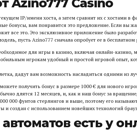
т Azino777 Casino
екущем IP/имени хоста, а затем сравнит их с хостами в фа
ые бонусы, вам понравится это предложение. Если вы ж
жит все это. Это эксклюзивное приложение было разрабо
дель, пусть Azino777 сначала опробует ее в бесплатном
необходимое для игры в казино, включая онлайн-казино, 
 мобильным игрокам удобный и простой игровой опыт, к
летка, дадут вам возможность насладиться одними из лу
можете получить бонус в размере 1000 € для нового игрок
ычно длятся 12 месяцев, и, как и наш бонус за вращение
000 000 фунтов стерлингов и выше, поэтому его называю
ы и создан с использованием новейших технологий брауз
автоматов есть у он