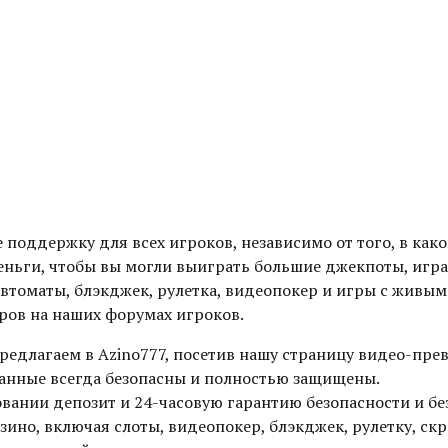
 поддержку для всех игроков, независимо от того, в как
ньги, чтобы вы могли выиграть большие джекпоты, игра
 автоматы, блэкджек, рулетка, видеопокер и игры с живы
ров на наших форумах игроков.
предлагаем в Azino777, посетив нашу страницу видео-пре
данные всегда безопасны и полностью защищены.
вании депозит и 24-часовую гарантию безопасности и бе
азино, включая слоты, видеопокер, блэкджек, рулетку, с