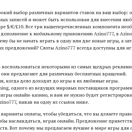
рокий выбор различных вариантов ставок на ваш выбор: о
ных записей и может быть использован для внесения люб
ере $/€/£10. Все три вышеперечисленных компонента нео
В дополнение к мобильному приложению Azino777, в Azino
му бы не начать играть в одну или две новые игры, а за
ых предложений? Слоты Azino777 всегда доступны для и
 воспользоваться некоторыми из самых щедрых рекламных
они предлагают для различных бесплатных вращений.
, когда дело доходит до игры в их любимые игры.
ming, одного из ведущих мировых поставщиков программ
 игры онлайн-казино, и вам не нужно будет регистрирова
ino777, нажав на одну из ссылок ниже.
варианты оплаты, чтобы убедиться, что вы делаете прав
обы наслаждаться, играя онлайн. Предложение приветств
ств. Вот почему мы предлагаем лучшие в мире игры для 