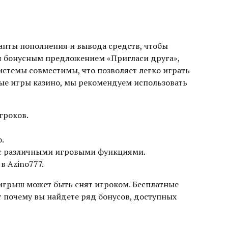
анты пополнения и вывода средств, чтобы
ся бонусным предложением «Пригласи друга»,
истемы совместимы, что позволяет легко играть
мые игры казино, мы рекомендуем использовать
гроков.
.
 с различными игровыми функциями.
в Azino777.
ыигрыш может быть снят игроком. Бесплатные
 почему вы найдете ряд бонусов, доступных