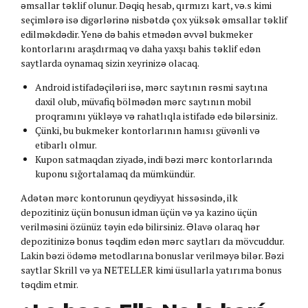
əmsallar təklif olunur. Dəqiq hesab, qırmızı kart, və.s kimi
seçimlərə isə digərlərinə nisbətdə çox yüksək əmsallar təklif
edilməkdədir. Yenə də bahis etmədən əvvəl bukmeker
kontorlarını araşdırmaq və daha yaxşı bahis təklif edən
saytlarda oynamaq sizin xeyrinizə olacaq.
Android istifadəçiləri isə, mərc saytının rəsmi saytına
daxil olub, müvafiq bölmədən mərc saytının mobil
proqramını yükləyə və rahatlıqla istifadə edə bilərsiniz.
Çünki, bu bukmeker kontorlarının hamısı güvənli və
etibarlı olmur.
Kupon satmaqdan ziyadə, indi bəzi mərc kontorlarında
kuponu sığortalamaq da mümkündür.
Adətən mərc kontorunun qeydiyyat hissəsində, ilk
depozitiniz üçün bonusun idman üçün və ya kazino üçün
verilməsini özünüz təyin edə bilirsiniz. Əlavə olaraq hər
depozitinizə bonus təqdim edən mərc saytları da mövcuddur.
Lakin bəzi ödəmə metodlarına bonuslar verilməyə bilər. Bəzi
saytlar Skrill və ya NETELLER kimi üsullarla yatırıma bonus
təqdim etmir.