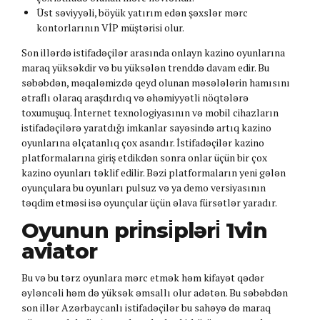
Üst səviyyəli, böyük yatırım edən şəxslər mərc
kontorlarının VİP müştərisi olur.
Son illərdə istifadəçilər arasında onlayn kazino oyunlarına
maraq yüksəkdir və bu yüksələn trenddə davam edir. Bu
səbəbdən, məqaləmizdə qeyd olunan məsələlərin hamısını
ətraflı olaraq araşdırdıq və əhəmiyyətli nöqtələrə
toxumuşuq. İnternet texnologiyasının və mobil cihazların
istifadəçilərə yaratdığı imkanlar sayəsində artıq kazino
oyunlarına əlçatanlıq çox asandır. İstifadəçilər kazino
platformalarına giriş etdikdən sonra onlar üçün bir çox
kazino oyunları təklif edilir. Bəzi platformaların yeni gələn
oyunçulara bu oyunları pulsuz və ya demo versiyasının
təqdim etməsi isə oyunçular üçün əlava fürsətlər yaradır.
Oyunun pri̇nsi̇pləri̇ 1vin
aviator
Bu və bu tərz oyunlara mərc etmək həm kifayət qədər
əyləncəli həm də yüksək əmsallı olur adətən. Bu səbəbdən
son illər Azərbaycanlı istifadəçilər bu sahəyə də maraq