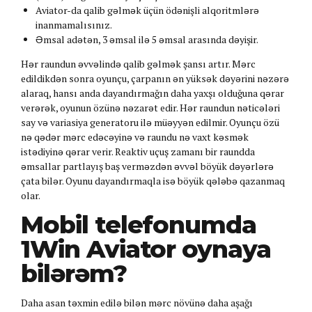
Aviator-da qalib gəlmək üçün ödənişli alqoritmlərə
inanmamalısınız.
Əmsal adətən, 3 əmsal ilə 5 əmsal arasında dəyişir.
Hər raundun əvvəlində qalib gəlmək şansı artır. Mərc
edildikdən sonra oyunçu, çarpanın ən yüksək dəyərini nəzərə
alaraq, hansı anda dayandırmağın daha yaxşı olduğuna qərar
verərək, oyunun özünə nəzarət edir. Hər raundun nəticələri
say və variasiya generatoru ilə müəyyən edilmir. Oyunçu özü
nə qədər mərc edəcəyinə və raundu nə vaxt kəsmək
istədiyinə qərar verir. Reaktiv uçuş zamanı bir raundda
əmsallar partlayış baş verməzdən əvvəl böyük dəyərlərə
çata bilər. Oyunu dayandırmaqla isə böyük qələbə qazanmaq
olar.
Mobil telefonumda
1Win Aviator oynaya
bilərəm?
Daha asan təxmin edilə bilən mərc növünə daha aşağı