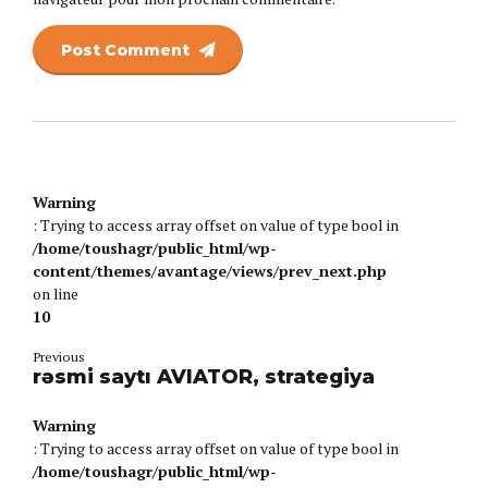
Post Comment
Warning
: Trying to access array offset on value of type bool in
/home/toushagr/public_html/wp-
content/themes/avantage/views/prev_next.php
on line
10
Previous
rəsmi saytı AVIATOR, strategiya
Warning
: Trying to access array offset on value of type bool in
/home/toushagr/public_html/wp-