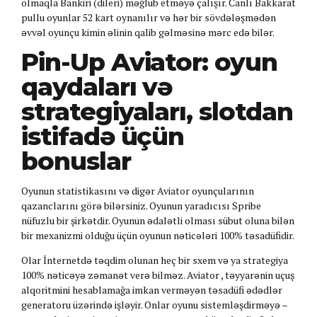
olmaqla Bankiri (dileri) məğlub etməyə çalışır. Canlı Bakkarat
pullu oyunlar 52 kart oynanılır və hər bir sövdələşmədən
əvvəl oyunçu kimin əlinin qalib gəlməsinə mərc edə bilər.
Pin-Up Aviator: oyun
qaydaları və
strategiyaları, slotdan
istifadə üçün
bonuslar
Oyunun statistikasını və digər Aviator oyunçularının
qazanclarını görə bilərsiniz. Oyunun yaradıcısı Spribe
nüfuzlu bir şirkətdir. Oyunun ədalətli olması sübut oluna bilən
bir mexanizmi olduğu üçün oyunun nəticələri 100% təsadüfidir.
Olar İnternetdə təqdim olunan heç bir sxem və ya strategiya
100% nəticəyə zəmanət verə bilməz. Aviator , təyyarənin uçuş
alqoritmini hesablamağa imkan verməyən təsadüfi ədədlər
generatoru üzərində işləyir. Onlar oyunu sistemləşdirməyə –