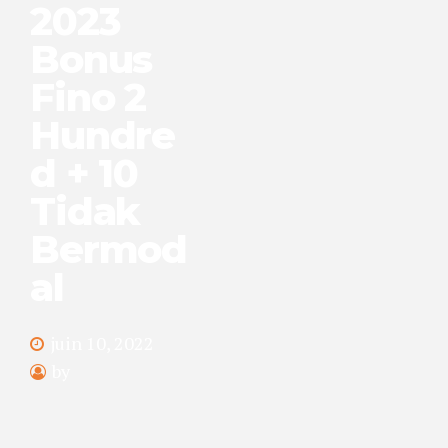
2023
Bonus
Fino 2
Hundre
d + 10
Tidak
Bermod
al
juin 10, 2022
by