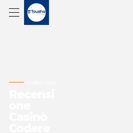
Codere Italy
Recensi
one
Casinò
Codere