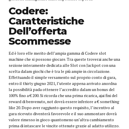
Codere:
Caratteristiche
Dell’offerta
Scommesse
Ed è loro elle merito dell’ampia gamma di Codere slot
machine che si possono giocare. Tra queste troverai anche una
sezione interamente dedicata alle Slot con Jackpot con una
scelta dalam giochi che è tra le più ampie in circolazione.
Effettuando il simple versamento sul proprio conto di gara,
entro il thirty giugno 2021, l’utente appena arrivato anordna
la possibilità pada ottenere l’accredito dalam un bonus del
100% fino a € 200. Si ricorda che una prima ricarica, ajai fini del
reward di benvenuto, not dovrà essere inferiore a € something
like 20. Dopo aver raggiunto questo requisito, l’ incentivo al
gara ricevuto diventerà favorevole e il suo ammontare dovrà
valere rimesso in gioco quantomeno un’altra cambiamento
prima di intascare le vincite ottenute grazie al adatto utilizzo.