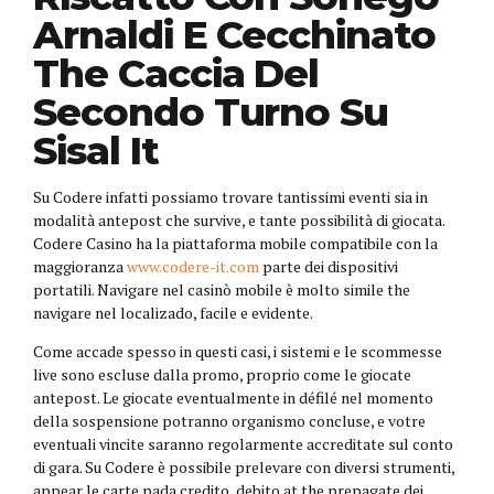
Arnaldi E Cecchinato
The Caccia Del
Secondo Turno Su
Sisal It
Su Codere infatti possiamo trovare tantissimi eventi sia in
modalità antepost che survive, e tante possibilità di giocata.
Codere Casino ha la piattaforma mobile compatibile con la
maggioranza
www.codere-it.com
parte dei dispositivi
portatili. Navigare nel casinò mobile è molto simile the
navigare nel localizado, facile e evidente.
Come accade spesso in questi casi, i sistemi e le scommesse
live sono escluse dalla promo, proprio come le giocate
antepost. Le giocate eventualmente in défilé nel momento
della sospensione potranno organismo concluse, e votre
eventuali vincite saranno regolarmente accreditate sul conto
di gara. Su Codere è possibile prelevare con diversi strumenti,
appear le carte pada credito, debito at the prepagate dei