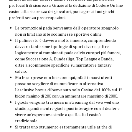
protocolli di sicurezza. Grazie alla dedizione di Codere On line
casino alla sicurezza dei giocatori, puoi agire ai tuoi giochi
preferiti senza preoccupazioni.
Le promozioni pada benvenuto dell’operatore spagnolo
non si limitano alle scommesse sportive online.
Il palinsesto è davvero molto inmenso, comprendendo
davvero tantissime tipologie di sport diverse, oltre
logicamente ai campionati pada calcio europei più famosi,
come Successione A, Bundesliga, Top League e Banda,
oltre a scommesse specifiche su marcatori e fantasy
calcio.
Ma le sorprese non finiscono qui, infatti i nuovi utenti
possono scegliere di mummificare in alternativa
l’esclusivo bonus di benvenuto solo Casino del 100% sul 1°
bidón minimo di 20€ con un ammontare massimo di 200€.
I giochi vengono trasmessi in streaming dal vivo weil uno
studio, quindi mentre giochi puoi interagire con il dealer e
vivere un’esperienza simile a quella di el casinò
tradizionale.
Si tratta uno strumento estremamente utile at the di