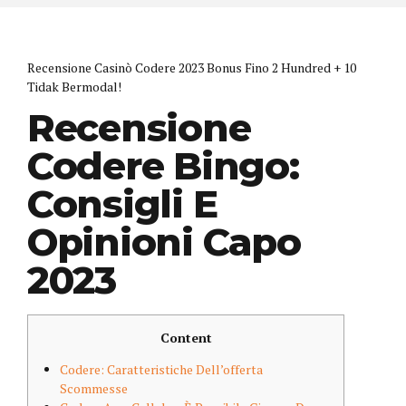
Recensione Casinò Codere 2023 Bonus Fino 2 Hundred + 10
Tidak Bermodal!
Recensione
Codere Bingo:
Consigli E
Opinioni Capo
2023
Content
Codere: Caratteristiche Dell’offerta
Scommesse