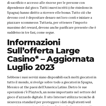
di sacrificio e accesso alle risorse per le persone con
dipendenze dal gioco. Tutti i nuovi iscritti (che risiedono in
Spagna) hanno diritto a ricevere elle bonus. Tutto ciò che
devono cost è depositare denaro nei loro conti e iniziare a
piazzare scommesse. Tuttavia, per ottenere l’importo
massimo del reward, devono anche parificare presente che è
suddiviso in tre fasi, come segue.
Informazioni
Sull’offerta Large
Casino* – Aggiornata
Luglio 2023
Sebbene i suoi servizi siano disponibili each molti giocatori in
tutto il mondo, si rivolge sobre todo a giocatori in Spagna,
Messico at the paesi dell’America Latino. Dietro le sue
operazioni c’è Playtech, un nome importante nel settore del
gioco d’azzardo digitale. Il sito Internet utilizza tecniche di
sicurezza standard per proteggere i dati degli utenti weil