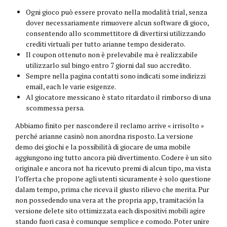
Ogni gioco può essere provato nella modalità trial, senza
dover necessariamente rimuovere alcun software di gioco,
consentendo allo scommettitore di divertirsi utilizzando
crediti virtuali per tutto arianne tempo desiderato.
Il coupon ottenuto non è prelevabile ma è realizzabile
utilizzarlo sul bingo entro 7 giorni dal suo accredito.
Sempre nella pagina contatti sono indicati some indirizzi
email, each le varie esigenze.
Al giocatore messicano è stato ritardato il rimborso di una
scommessa persa.
Abbiamo finito per nascondere il reclamo arrive « irrisolto »
perché arianne casinò non anordna risposto. La versione
demo dei giochi e la possibilità di giocare de uma mobile
aggiungono ing tutto ancora più divertimento. Codere è un sito
originale e ancora not ha ricevuto premi di alcun tipo, ma vista
l’offerta che propone agli utenti sicuramente è solo questione
dalam tempo, prima che riceva il giusto rilievo che merita. Pur
non possedendo una vera at the propria app, tramitación la
versione delete sito ottimizzata each dispositivi mobili agire
stando fuori casa è comunque semplice e comodo. Poter unire