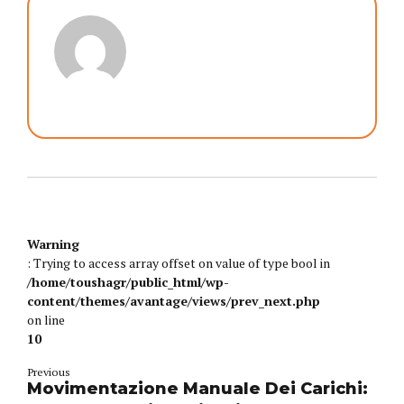
Warning
: Trying to access array offset on value of type bool in
/home/toushagr/public_html/wp-
content/themes/avantage/views/prev_next.php
on line
10
Previous
Movimentazione Manuale Dei Carichi: