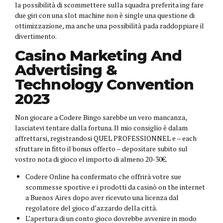
la possibilità di scommettere sulla squadra preferita ing fare
due giri con una slot machine non è single una questione di
ottimizzazione, ma anche una possibilità pada raddoppiare il
divertimento.
Casino Marketing And
Advertising &
Technology Convention
2023
Non giocare a Codere Bingo sarebbe un vero mancanza,
lasciatevi tentare dalla fortuna. Il mio consiglio è dalam
affrettarsi, registrandosi QUEL PROFESSIONNEL e – each
sfruttare in fitto il bonus offerto – depositare subito sul
vostro nota di gioco el importo di almeno 20-30€.
Codere Online ha confermato che offrirà votre sue
scommesse sportive e i prodotti da casinò on the internet
a Buenos Aires dopo aver ricevuto una licenza dal
regolatore del gioco d’azzardo della città.
L’apertura di un conto gioco dovrebbe avvenire in modo