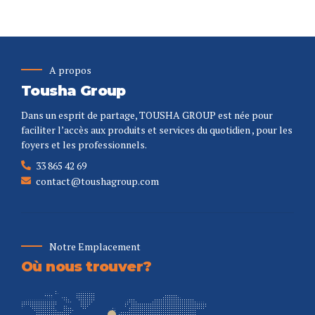
A propos
Tousha Group
Dans un esprit de partage, TOUSHA GROUP est née pour
faciliter l’accès aux produits et services du quotidien , pour les
foyers et les professionnels.
33 865 42 69
contact@toushagroup.com
Notre Emplacement
Où nous trouver?