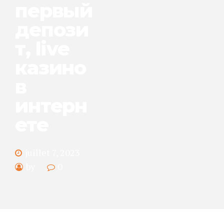
первый
депози
т, live
казино
в
интерн
ете
juillet 7, 2023
by
0