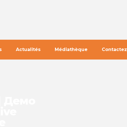
s
Actualités
Médiathèque
Contactez
| Демо
ive
е