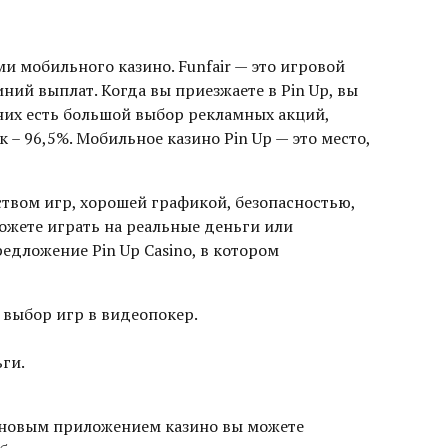
и мобильного казино. Funfair — это игровой
ний выплат. Когда вы приезжаете в Pin Up, вы
 них есть большой выбор рекламных акций,
– 96,5%. Мобильное казино Pin Up — это место,
ством игр, хорошей графикой, безопасностью,
ожете играть на реальные деньги или
едложение Pin Up Casino, в котором
 выбор игр в видеопокер.
ги.
м новым приложением казино вы можете