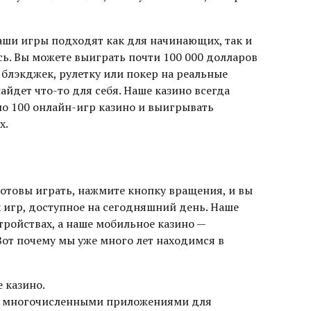
 Наши игры подходят как для начинающих, так и
сь. Вы можете выиграть почти 100 000 долларов
 блэкджек, рулетку или покер на реальные
айдет что-то для себя. Наше казино всегда
ло 100 онлайн-игр казино и выигрывать
х.
готовы играть, нажмите кнопку вращения, и вы
х игр, доступное на сегодняшний день. Наше
тройствах, а наше мобильное казино —
Вот почему мы уже много лет находимся в
е казино.
ся многочисленными приложениями для