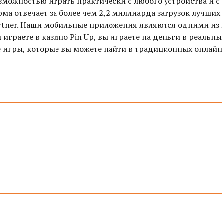
зможностью играть практически с любого устройства и 
ма отвечает за более чем 2,2 миллиарда загрузок лучши
tner. Наши мобильные приложения являются одними из 
ы играете в казино Pin Up, вы играете на деньги в реальн
е игры, которые вы можете найти в традиционных онлайн