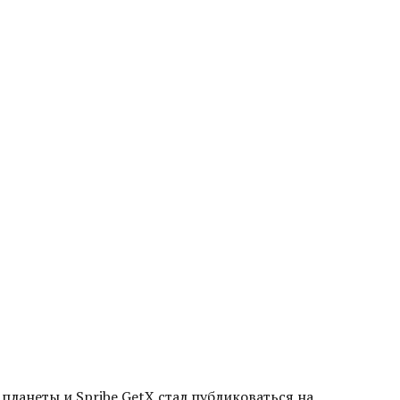
планеты и Spribe GetX стал публиковаться на