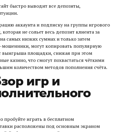
сайт быстро выводит все депозиты,
итуации.
трацию аккаунта и подписку на группы игрового
 которая не сольет весь депозит клиента за
на самых низких суммах и только затем
но-мошенники, могут копировать популярную
нс выигрыша площадки, снижая при этом
ые казино, что смогут похвастаться чёткими
льшим количеством методов пополнения счёта.
зор игр и
полнительного
но пробуйте играть в бесплатном
ставки расположены под основным экраном