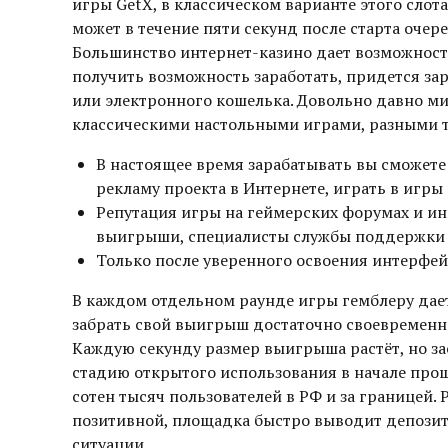
игры GetX, в классическом варианте этого слота
может в течение пяти секунд после старта оче
Большинство интернет-казино дает возможност
получить возможность заработать, придется за
или электронного кошелька. Довольно давно ми
классическими настольными играми, разными т
В настоящее время зарабатывать вы сможете
рекламу проекта в Интернете, играть в игры 
Репутация игры на геймерских форумах и ин
выигрыши, специалисты службы поддержки бы
Только после уверенного освоения интерфейс
В каждом отдельном раунде игры гемблеру даетс
забрать свой выигрыш достаточно своевременн
Каждую секунду размер выигрыша растёт, но зао
стадию открытого использования в начале прош
сотен тысяч пользователей в РФ и за границей.
позитивной, площадка быстро выводит депозит
ситуации.