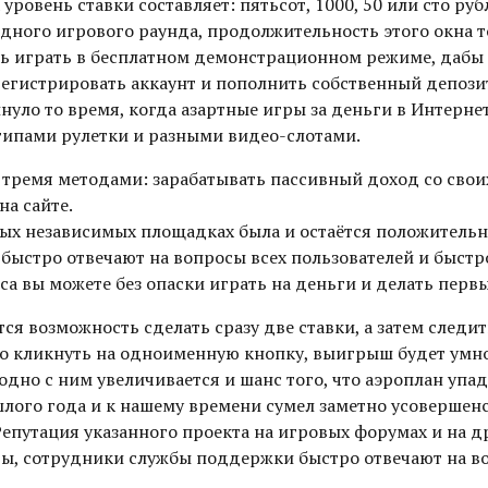
 уровень ставки составляет: пятьсот, 1000, 50 или сто ру
редного игрового раунда, продолжительность этого окна 
ь играть в бесплатном демонстрационном режиме, дабы 
регистрировать аккаунт и пополнить собственный депози
нуло то время, когда азартные игры за деньги в Интерн
ипами рулетки и разными видео-слотами.
 тремя методами: зарабатывать пассивный доход со свои
на сайте.
ых независимых площадках была и остаётся положительно
стро отвечают на вопросы всех пользователей и быстро
а вы можете без опаски играть на деньги и делать перв
я возможность сделать сразу две ставки, а затем следит
о кликнуть на одноименную кнопку, выигрыш будет умно
дно с ним увеличивается и шанс того, что аэроплан упадё
лого года и к нашему времени сумел заметно усовершенс
 Репутация указанного проекта на игровых форумах и на д
ы, сотрудники службы поддержки быстро отвечают на в