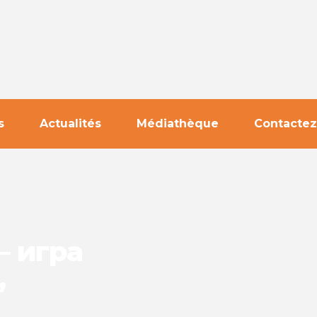
s
Actualités
Médiathèque
Contactez
– игра
,