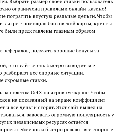
блей. Выбрать размер своей ставки пользователь
точно ограничена правилами онлайн-казино!
не потратить впустую реальные деньги. Чтобы
т в игре с помощью банковской карты, крипты
ете были представлены главным образом
х рефералов, получать хорошие бонусы за
й, этот сайт очень быстро выводит все
 разбирают все спорные ситуации.
ые скромные ставки.
ь за полётом GetX на игровом экране. Чтобы
жен на показанный на экране коэффициент.
т и все деньги сгорят. Этот сайт вышел на
твоваться, завоевать огромную популярность у
ругих независимых ресурсах остаётся
опросы геймеров и быстро решают все спорные