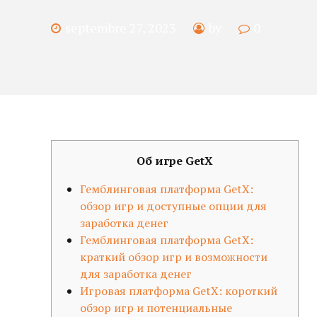
septembre 27, 2023
by
0
Об игре GetX
Гемблинговая платформа GetX:
обзор игр и доступные опции для
заработка денег
Гемблинговая платформа GetX:
краткий обзор игр и возможности
для заработка денег
Игровая платформа GetX: короткий
обзор игр и потенциальные