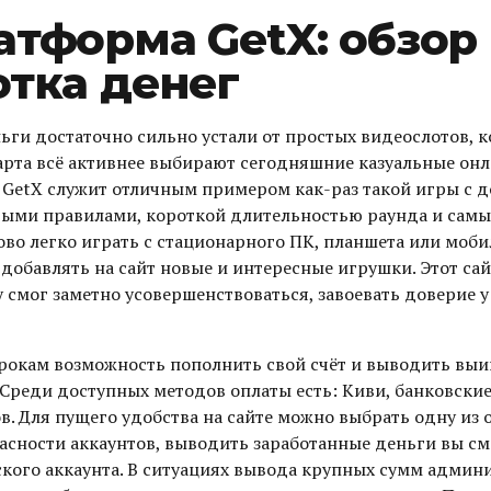
атформа GetX: обзор
отка денег
ньги достаточно сильно устали от простых видеослотов,
зарта всё активнее выбирают сегодняшние казуальные он
 GetX служит отличным примером как-раз такой игры с 
ыми правилами, короткой длительностью раунда и самы
во легко играть с стационарного ПК, планшета или моби
 добавлять на сайт новые и интересные игрушки. Этот са
 смог заметно усовершенствоваться, завоевать доверие 
грокам возможность пополнить свой счёт и выводить выи
н. Среди доступных методов оплаты есть: Киви, банковск
Для пущего удобства на сайте можно выбрать одну из ос
опасности аккаунтов, выводить заработанные деньги вы с
кого аккаунта. В ситуациях вывода крупных сумм админ