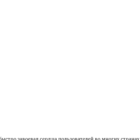
стро завоевал сердца пользователей во многих странах 