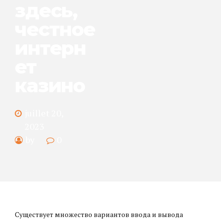
здесь,
честное
интерн
ет
казино
juillet 20,
2023
by
0
Существует множество вариантов ввода и вывода