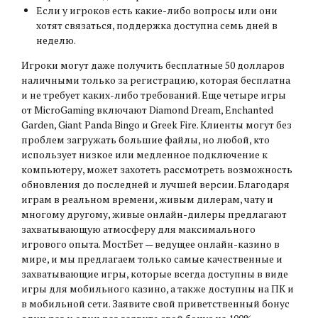
Если у игроков есть какие-либо вопросы или они
хотят связаться, поддержка доступна семь дней в
неделю.
Игроки могут даже получить бесплатные 50 долларов
наличными только за регистрацию, которая бесплатна
и не требует каких-либо требований. Еще четыре игры
от MicroGaming включают Diamond Dream, Enchanted
Garden, Giant Panda Bingo и Greek Fire. Клиенты могут без
проблем загружать большие файлы, но любой, кто
использует низкое или медленное подключение к
компьютеру, может захотеть рассмотреть возможность
обновления до последней и лучшей версии. Благодаря
играм в реальном времени, живым дилерам, чату и
многому другому, живые онлайн-дилеры предлагают
захватывающую атмосферу для максимального
игрового опыта. МостБет — ведущее онлайн-казино в
мире, и мы предлагаем только самые качественные и
захватывающие игры, которые всегда доступны в виде
игры для мобильного казино, а также доступны на ПК и
в мобильной сети. Заявите свой приветственный бонус