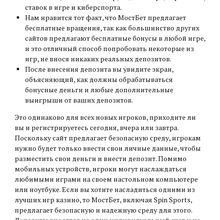
ставок в игре и киберспорта.
Нам нравится тот факт, что МостБет предлагает
бесплатные вращения, так как большинство других
сайтов предлагают бесплатные бонусы в любой игре,
и это отличный способ попробовать некоторые из
игр, не внося никаких реальных депозитов.
После внесения депозита вы увидите экран,
объясняющий, как должны обрабатываться
бонусные деньги и любые дополнительные
выигрыши от ваших депозитов.
Это одинаково для всех новых игроков, приходите ли
вы и регистрируетесь сегодня, вчера или завтра.
Поскольку сайт предлагает безопасную среду, игрокам
нужно будет только ввести свои личные данные, чтобы
разместить свои деньги и внести депозит. Помимо
мобильных устройств, игроки могут наслаждаться
любимыми играми на своем настольном компьютере
или ноутбуке. Если вы хотите насладиться одними из
лучших игр казино, то МостБет, включая Spin Sports,
предлагает безопасную и надежную среду для этого.