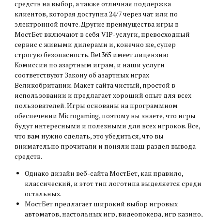
средств на выбор, а также отличная поддержка
клиентов, которая доступна 24/7 через чат или по
электронной почте. Другие преимущества игры в
МостБет включают в себя VIP-услуги, превосходный
сервис с живыми дилерами и, конечно же, супер
строгую безопасность. Bet365 имеет лицензию
Комиссии по азартным играм, и наши услуги
соответствуют Закону об азартных играх
Великобритании. Макет сайта чистый, простой в
использовании и предлагает хороший опыт для всех
пользователей. Игры основаны на программном
обеспечении Microgaming, поэтому вы знаете, что игры
будут интересными и полезными для всех игроков. Все,
что вам нужно сделать, это убедиться, что вы
внимательно прочитали и поняли наш раздел вывода
средств.
Однако дизайн веб-сайта МостБет, как правило,
классический, и этот тип логотипа выделяется среди
остальных.
МостБет предлагает широкий выбор игровых
автоматов, настольных игр, видеопокера, игр казино,