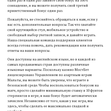
один раз и один раз заявите свой бонус на 100%
совпадение, и вы можете получить свой третий
приветственный бонус один раз.
Пожалуйста, не стесняйтесь обращаться к нам, если у
вас есть дополнительные вопросы. Так что хватайте
свой крутящийся стул, мобильное устройство и
свободный выбор учетной записи, и давайте играть.
Наша специальная команда поддержки клиентов
всегда готова помочь, дать рекомендации или получить
ответы на ваши вопросы.
Они доступны на английском языке, но в каждой из
самых продаваемых стран доступны различные
языковые варианты. Поскольку казино МостБет
лицензировано Управлением по азартным играм
Мальты, вы можете быть уверены, что играете в
безопасной среде. Чтобы воспользоваться бонусом на
матч, просто сделайте минимальную ставку в 10 фунтов
стерлингов в игре, и ваш бонус будет автоматически
зачислен. Независимо от того, какая у вас игра, мы
здесь, чтобы сделать ее максимально гладкой и