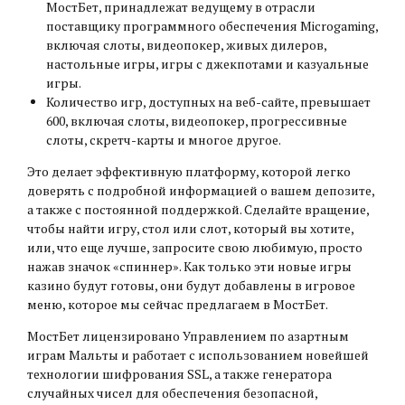
МостБет, принадлежат ведущему в отрасли
поставщику программного обеспечения Microgaming,
включая слоты, видеопокер, живых дилеров,
настольные игры, игры с джекпотами и казуальные
игры.
Количество игр, доступных на веб-сайте, превышает
600, включая слоты, видеопокер, прогрессивные
слоты, скретч-карты и многое другое.
Это делает эффективную платформу, которой легко
доверять с подробной информацией о вашем депозите,
а также с постоянной поддержкой. Сделайте вращение,
чтобы найти игру, стол или слот, который вы хотите,
или, что еще лучше, запросите свою любимую, просто
нажав значок «спиннер». Как только эти новые игры
казино будут готовы, они будут добавлены в игровое
меню, которое мы сейчас предлагаем в МостБет.
МостБет лицензировано Управлением по азартным
играм Мальты и работает с использованием новейшей
технологии шифрования SSL, а также генератора
случайных чисел для обеспечения безопасной,