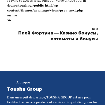
: Trying to access array offset on value of type bool in
/home/toushagr/public_html/wp-
content/themes/avantage/views/prev_next.php
on line
36
Next
Плей Фортуна — Казино бонусы,
автоматы и бонусы
A propos
Tousha Group
Dans un esprit de partage, TOUSHA GROUP est née pour
faciliter l’accès aux produits et services du quotidien , pour les