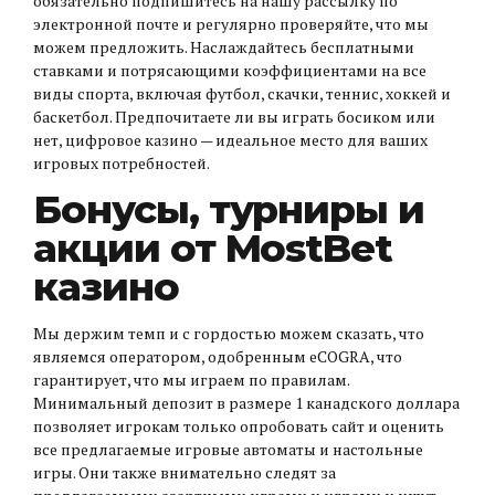
обязательно подпишитесь на нашу рассылку по
электронной почте и регулярно проверяйте, что мы
можем предложить. Наслаждайтесь бесплатными
ставками и потрясающими коэффициентами на все
виды спорта, включая футбол, скачки, теннис, хоккей и
баскетбол. Предпочитаете ли вы играть босиком или
нет, цифровое казино — идеальное место для ваших
игровых потребностей.
Бонусы, турниры и
акции от MostBet
казино
Мы держим темп и с гордостью можем сказать, что
являемся оператором, одобренным eCOGRA, что
гарантирует, что мы играем по правилам.
Минимальный депозит в размере 1 канадского доллара
позволяет игрокам только опробовать сайт и оценить
все предлагаемые игровые автоматы и настольные
игры. Они также внимательно следят за