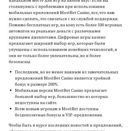
идеальном месте для игр на любой вкус! Если вы
столкнулись с проблемами при использовании
мобильных приложений MostBet Casino, все, что вам
нужно сделать, это связаться с их службой поддержки.
Помимо бесплатных игр, на кону есть более 500 игровых
автоматов на реальные деньги с различными
крупными джекпотами. Цифровые игры казино
предлагают широкий выбор игр, которые были
улучшены с использованием новейших технологий, и
они не только более увлекательны, но и более
безопасны.
Последним, но не менее важным из замечательных
предложений MostBet Casino является тройной
бонус в размере 200%.
Мобильная версия MostBet Casino предлагает
большой выбор игр, большинство из которых
недоступны на сайте.
Всем новым игрокам в MostBet доступны
бездепозитные бонусы и VIP-предложения.
Чтобы быть в курсе последних новостей и предложений,