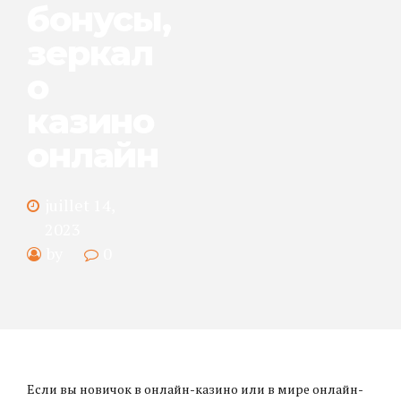
бонусы,
зеркал
о
казино
онлайн
juillet 14,
2023
by
0
Если вы новичок в онлайн-казино или в мире онлайн-