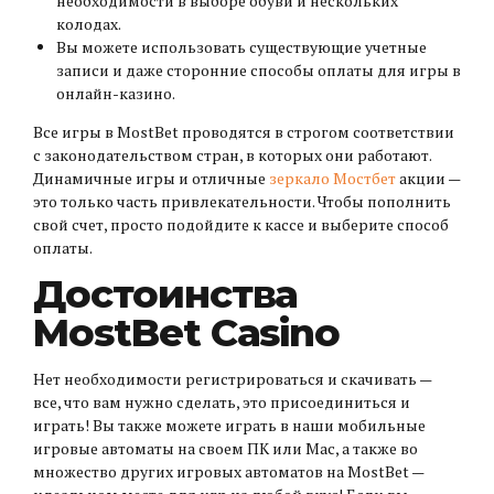
необходимости в выборе обуви и нескольких
колодах.
Вы можете использовать существующие учетные
записи и даже сторонние способы оплаты для игры в
онлайн-казино.
Все игры в MostBet проводятся в строгом соответствии
с законодательством стран, в которых они работают.
Динамичные игры и отличные
зеркало Мостбет
акции —
это только часть привлекательности. Чтобы пополнить
свой счет, просто подойдите к кассе и выберите способ
оплаты.
Достоинства
MostBet Casino
Нет необходимости регистрироваться и скачивать —
все, что вам нужно сделать, это присоединиться и
играть! Вы также можете играть в наши мобильные
игровые автоматы на своем ПК или Mac, а также во
множество других игровых автоматов на MostBet —