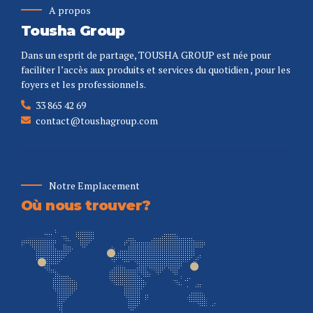
A propos
Tousha Group
Dans un esprit de partage, TOUSHA GROUP est née pour
faciliter l’accès aux produits et services du quotidien , pour les
foyers et les professionnels.
33 865 42 69
contact@toushagroup.com
Notre Emplacement
Où nous trouver?