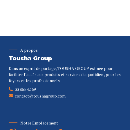
Haberler
A propos
Tousha Group
Dans un esprit de partage, TOUSHA GROUP est née pour
faciliter l’accès aux produits et services du quotidien , pour les
foyers et les professionnels.
33 865 42 69
contact@toushagroup.com
Notre Emplacement