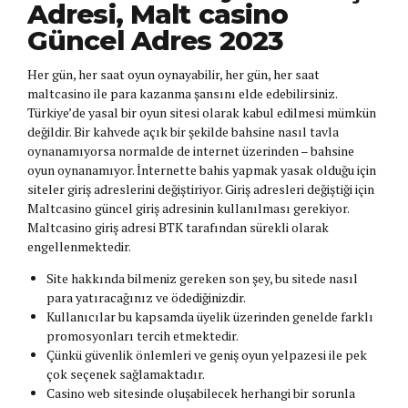
Adresi, Malt casino
Güncel Adres 2023
Her gün, her saat oyun oynayabilir, her gün, her saat
maltcasino ile para kazanma şansını elde edebilirsiniz.
Türkiye’de yasal bir oyun sitesi olarak kabul edilmesi mümkün
değildir. Bir kahvede açık bir şekilde bahsine nasıl tavla
oynanamıyorsa normalde de internet üzerinden – bahsine
oyun oynanamıyor. İnternette bahis yapmak yasak olduğu için
siteler giriş adreslerini değiştiriyor. Giriş adresleri değiştiği için
Maltcasino güncel giriş adresinin kullanılması gerekiyor.
Maltcasino giriş adresi BTK tarafından sürekli olarak
engellenmektedir.
Site hakkında bilmeniz gereken son şey, bu sitede nasıl
para yatıracağınız ve ödediğinizdir.
Kullanıcılar bu kapsamda üyelik üzerinden genelde farklı
promosyonları tercih etmektedir.
Çünkü güvenlik önlemleri ve geniş oyun yelpazesi ile pek
çok seçenek sağlamaktadır.
Casino web sitesinde oluşabilecek herhangi bir sorunla