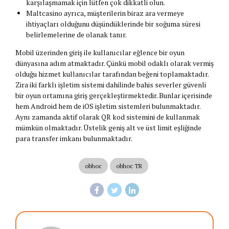
karşılaşmamak için lütfen çok dikkatli olun.
Maltcasino ayrıca, müşterilerin biraz ara vermeye
ihtiyaçları olduğunu düşündüklerinde bir soğuma süresi
belirlemelerine de olanak tanır.
Mobil üzerinden giriş ile kullanıcılar eğlence bir oyun
dünyasına adım atmaktadır. Çünkü mobil odaklı olarak vermiş
olduğu hizmet kullanıcılar tarafından beğeni toplamaktadır.
Zira iki farklı işletim sistemi dahilinde bahis severler güvenli
bir oyun ortamına giriş gerçekleştirmektedir. Bunlar içerisinde
hem Android hem de iOS işletim sistemleri bulunmaktadır.
Aynı zamanda aktif olarak QR kod sistemini de kullanmak
mümkün olmaktadır. Üstelik geniş alt ve üst limit eşliğinde
para transfer imkanı bulunmaktadır.
obhoc
obhoc TR