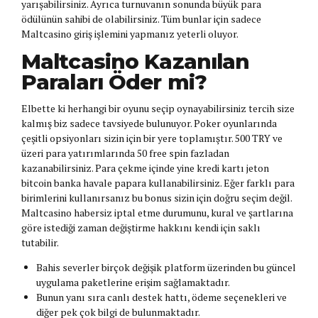
yarışabilirsiniz. Ayrıca turnuvanın sonunda büyük para
ödülünün sahibi de olabilirsiniz. Tüm bunlar için sadece
Maltcasino giriş işlemini yapmanız yeterli oluyor.
Maltcasino Kazanılan
Paraları Öder mi?
Elbette ki herhangi bir oyunu seçip oynayabilirsiniz tercih size
kalmış biz sadece tavsiyede bulunuyor. Poker oyunlarında
çeşitli opsiyonları sizin için bir yere toplamıştır. 500 TRY ve
üzeri para yatırımlarında 50 free spin fazladan
kazanabilirsiniz. Para çekme içinde yine kredi kartı jeton
bitcoin banka havale papara kullanabilirsiniz. Eğer farklı para
birimlerini kullanırsanız bu bonus sizin için doğru seçim değil.
Maltcasino habersiz iptal etme durumunu, kural ve şartlarına
göre istediği zaman değiştirme hakkını kendi için saklı
tutabilir.
Bahis severler birçok değişik platform üzerinden bu güncel
uygulama paketlerine erişim sağlamaktadır.
Bunun yanı sıra canlı destek hattı, ödeme seçenekleri ve
diğer pek çok bilgi de bulunmaktadır.