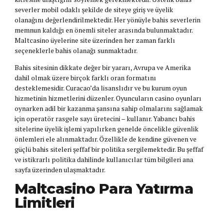
severler mobil odaklı şekilde de siteye giriş ve üyelik
olanağını değerlendirilmektedir. Her yönüyle bahis severlerin
memnun kaldığı en önemli siteler arasında bulunmaktadır.
Maltcasino üyelerine site üzerinden her zaman farklı
seçeneklerle bahis olanağı sunmaktadır.
Bahis sitesinin dikkate değer bir yararı, Avrupa ve Amerika
dahil olmak üzere birçok farklı oran formatını
desteklemesidir. Curacao’da lisanslıdır ve bu kurum oyun
hizmetinin hizmetlerini düzenler. Oyuncuların casino oyunları
oynarken adil bir kazanma şansına sahip olmalarını sağlamak
için operatör rasgele sayı üretecini – kullanır. Yabancı bahis
sitelerine üyelik işlemi yapılırken genelde öncelikle güvenlik
önlemleri ele alınmaktadır. Özellikle de kendine güvenen ve
güçlü bahis siteleri şeffaf bir politika sergilemektedir. Bu şeffaf
ve istikrarlı politika dahilinde kullanıcılar tüm bilgileri ana
sayfa üzerinden ulaşmaktadır.
Maltcasino Para Yatırma
Limitleri