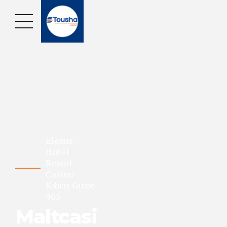
Elexus
Hotel
Resort
Casino
Kıbrıs Girne
963
Maltcasi