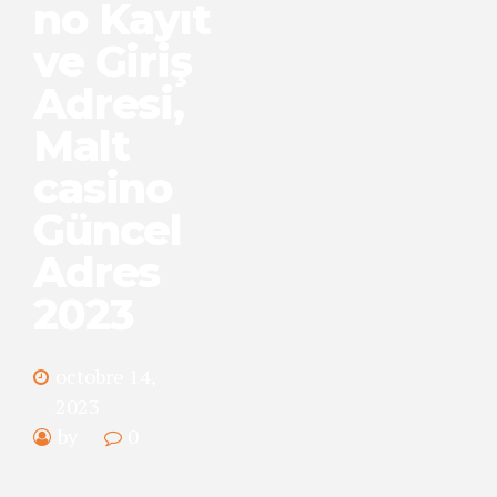
no Kayıt
ve Giriş
Adresi,
Malt
casino
Güncel
Adres
2023
octobre 14,
2023
by
0