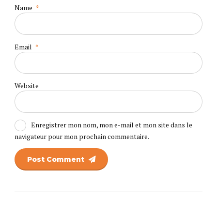
Name
*
Email
*
Website
Enregistrer mon nom, mon e-mail et mon site dans le
navigateur pour mon prochain commentaire.
Post Comment