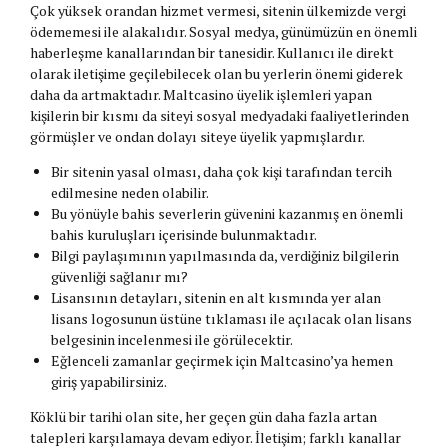
Çok yüksek orandan hizmet vermesi, sitenin ülkemizde vergi
ödememesi ile alakalıdır. Sosyal medya, günümüzün en önemli
haberleşme kanallarından bir tanesidir. Kullanıcı ile direkt
olarak iletişime geçilebilecek olan bu yerlerin önemi giderek
daha da artmaktadır. Maltcasino üyelik işlemleri yapan
kişilerin bir kısmı da siteyi sosyal medyadaki faaliyetlerinden
görmüşler ve ondan dolayı siteye üyelik yapmışlardır.
Bir sitenin yasal olması, daha çok kişi tarafından tercih
edilmesine neden olabilir.
Bu yönüyle bahis severlerin güvenini kazanmış en önemli
bahis kuruluşları içerisinde bulunmaktadır.
Bilgi paylaşımının yapılmasında da, verdiğiniz bilgilerin
güvenliği sağlanır mı?
Lisansının detayları, sitenin en alt kısmında yer alan
lisans logosunun üstüne tıklaması ile açılacak olan lisans
belgesinin incelenmesi ile görülecektir.
Eğlenceli zamanlar geçirmek için Maltcasino’ya hemen
giriş yapabilirsiniz.
Köklü bir tarihi olan site, her geçen gün daha fazla artan
talepleri karşılamaya devam ediyor. İletişim; farklı kanallar