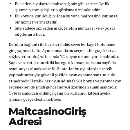
Bu nedenle yukarıda bahsettiğimiz gibi sadece üyelik
işlemini yapmış kişilerin görüşmesi mümkündür.
Bu konuda kurulduğu yıldan bu yana maltcasino kurumsal
bir hizmet vermektedir.
Site sadece sizlerden ülke, telefon numarası ve e-posta
bilgilerini istiyor.
Kurulan bağlantı ile beraber bahis severler kayıt bölümüne
giriş yapmaktadır. Aynı zamanda bu seçenekler güçlü servis
sağlayıcıları doğrultusunda 7/24 oyun ortamı yaratmaktadır.
Şans ve strateji olarak iki kategori kapsamında ana sayfada
oyunlar yer almaktadır. Kullanıcılar bu oyunlardan tercih
yapmak suretiyle güvenli şekilde oyun oynama şansını elde
etmektedir. Üstelik her oyun adına farklı bonus ve promosyon
seçenekleri de şimdi güncel adresi üzerinden sunulmaktadır.
Öyle ki şimdiden oldukça geniş bir kullanıcı kitlesi üyelik
işlemini gerçekleştirmektedir.
MaltcasinoGiriş
Adresi