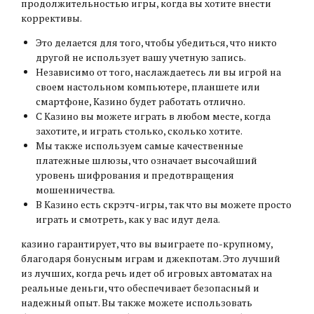
продолжительностью игры, когда вы хотите внести
коррективы.
Это делается для того, чтобы убедиться, что никто
другой не использует вашу учетную запись.
Независимо от того, наслаждаетесь ли вы игрой на
своем настольном компьютере, планшете или
смартфоне, Казино будет работать отлично.
С Казино вы можете играть в любом месте, когда
захотите, и играть столько, сколько хотите.
Мы также используем самые качественные
платежные шлюзы, что означает высочайший
уровень шифрования и предотвращения
мошенничества.
В Казино есть скрэтч-игры, так что вы можете просто
играть и смотреть, как у вас идут дела.
казино гарантирует, что вы выиграете по-крупному,
благодаря бонусным играм и джекпотам. Это лучший
из лучших, когда речь идет об игровых автоматах на
реальные деньги, что обеспечивает безопасный и
надежный опыт. Вы также можете использовать