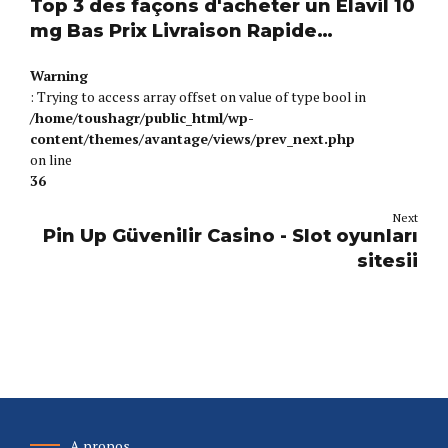
Top 3 des façons d'acheter un Elavil 10
mg Bas Prix Livraison Rapide
d'occasion
Warning
: Trying to access array offset on value of type bool in
/home/toushagr/public_html/wp-
content/themes/avantage/views/prev_next.php
on line
36
Next
Pin Up Güvenilir Casino - Slot oyunları
sitesii
A propos