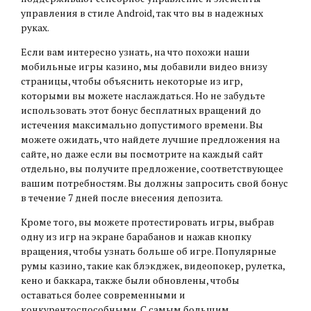
управления в стиле Android, так что вы в надежных
руках.
Если вам интересно узнать, на что похожи наши
мобильные игры казино, мы добавили видео внизу
страницы, чтобы объяснить некоторые из игр,
которыми вы можете наслаждаться. Но не забудьте
использовать этот бонус бесплатных вращений до
истечения максимально допустимого времени. Вы
можете ожидать, что найдете лучшие предложения на
сайте, но даже если вы посмотрите на каждый сайт
отдельно, вы получите предложение, соответствующее
вашим потребностям. Вы должны запросить свой бонус
в течение 7 дней после внесения депозита.
Кроме того, вы можете протестировать игры, выбрав
одну из игр на экране барабанов и нажав кнопку
вращения, чтобы узнать больше об игре. Популярные
румы казино, такие как блэкджек, видеопокер, рулетка,
кено и баккара, также были обновлены, чтобы
оставаться более современными и
конкурентоспособными. С самым большим