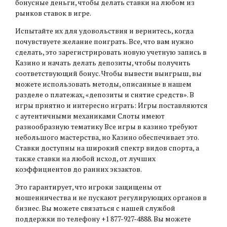
бонусные деньги, чтобы делать ставки на любом из
рынков ставок в игре.
Испытайте их для удовольствия и вернитесь, когда
почувствуете желание поиграть. Все, что вам нужно
сделать, это зарегистрировать новую учетную запись в
Казино и начать делать депозиты, чтобы получить
соответствующий бонус. Чтобы вывести выигрыш, вы
можете использовать методы, описанные в нашем
разделе о платежах, «депозиты и снятие средств». В
игры приятно и интересно играть: Игры поставляются
с аутентичными механиками Слоты имеют
разнообразную тематику Все игры в казино требуют
небольшого мастерства, но Казино обеспечивает это.
Ставки доступны на широкий спектр видов спорта, а
также ставки на любой исход, от лучших
коэффициентов до ранних экзактов.
Это гарантирует, что игроки защищены от
мошенничества и не пускают регулирующих органов в
бизнес. Вы можете связаться с нашей службой
поддержки по телефону +1 877-927-4888. Вы можете