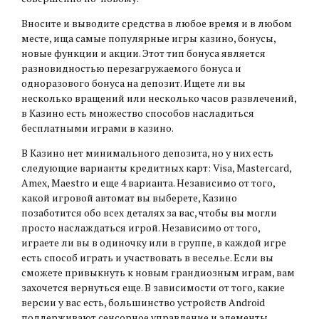
Вносите и выводите средства в любое время и в любом
месте, ища самые популярные игры казино, бонусы,
новые функции и акции. Этот тип бонуса является
разновидностью перезагружаемого бонуса и
одноразового бонуса на депозит. Ищете ли вы
несколько вращений или несколько часов развлечений,
в Казино есть множество способов насладиться
бесплатными играми в казино.
В Казино нет минимального депозита, но у них есть
следующие варианты кредитных карт: Visa, Mastercard,
Amex, Maestro и еще 4 варианта. Независимо от того,
какой игровой автомат вы выберете, Казино
позаботится обо всех деталях за вас, чтобы вы могли
просто наслаждаться игрой. Независимо от того,
играете ли вы в одиночку или в группе, в каждой игре
есть способ играть и участвовать в веселье. Если вы
сможете привыкнуть к новым грандиозным играм, вам
захочется вернуться еще. В зависимости от того, какие
версии у вас есть, большинство устройств Android
поддерживают сенсорное управление и элементы