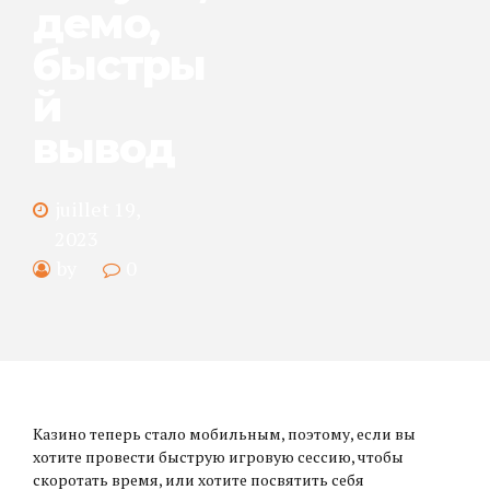
демо,
быстры
й
вывод
juillet 19,
2023
by
0
Казино теперь стало мобильным, поэтому, если вы
хотите провести быструю игровую сессию, чтобы
скоротать время, или хотите посвятить себя