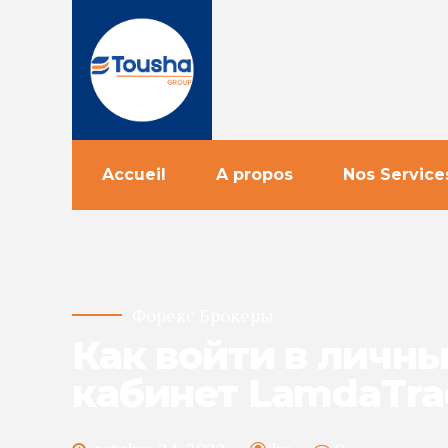
Accueil
A propos
Nos Service
Форекс Брокеры
Как войти в личн
кабинет LamdaTra