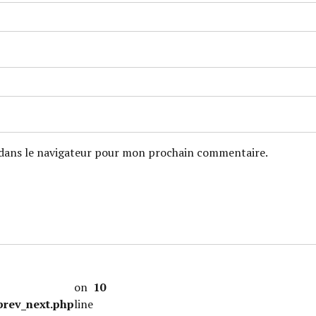
dans le navigateur pour mon prochain commentaire.
-
on
10
prev_next.php
line