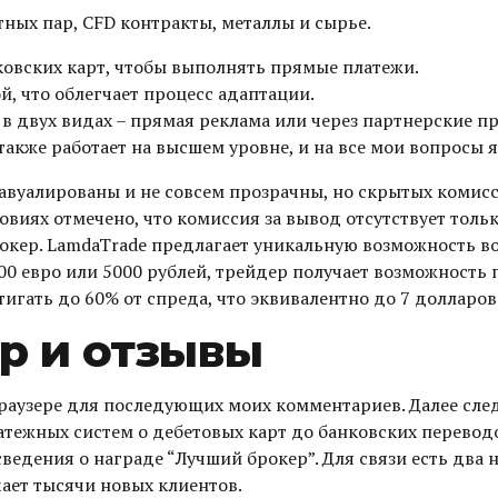
ных пар, CFD контракты, металлы и сырье.
ковских карт, чтобы выполнять прямые платежи.
, что облегчает процесс адаптации.
 в двух видах – прямая реклама или через партнерские 
акже работает на высшем уровне, и на все мои вопросы 
 завуалированы и не совсем прозрачны, но скрытых комис
виях отмечено, что комиссия за вывод отсутствует толь
рокер. LamdaTrade предлагает уникальную возможность во
00 евро или 5000 рублей, трейдер получает возможность 
игать до 60% от спреда, что эквивалентно до 7 долларов
ор и отзывы
 браузере для последующих моих комментариев. Далее сле
атежных систем о дебетовых карт до банковских перево
сведения о награде “Лучший брокер”. Для связи есть два
чает тысячи новых клиентов.