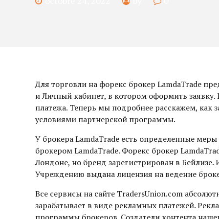
octobre 24, 2022
by
0
Для торговли на форекс брокер LamdaTrade пре
и Личный кабинет, в котором оформить заявку. 
платежа. Теперь мы подробнее расскажем, как 
условиями партнерской программы.
У брокера LamdaTrade есть определенные меры
брокером LamdaTrade. Форекс брокер LamdaTrad
Лондоне, но бренд зарегистрирован в Бейлизе
Учреждению выдана лицензия на ведение броке
Все сервисы на сайте TradersUnion.com абсолют
зарабатывает в виде рекламных платежей. Рекла
программы брокеров. Создатели контента нашег