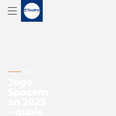
News
Jogo
Spacem
an 2023
– quais