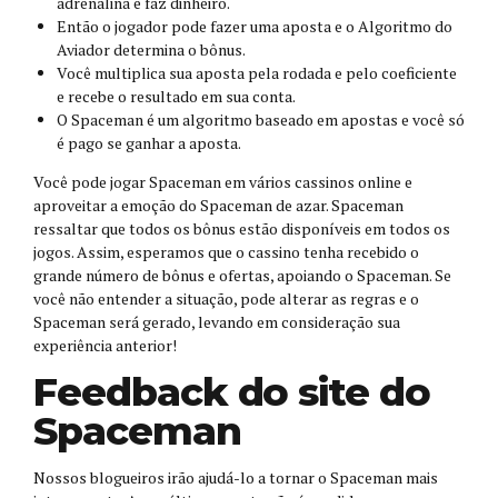
adrenalina e faz dinheiro.
Então o jogador pode fazer uma aposta e o Algoritmo do
Aviador determina o bônus.
Você multiplica sua aposta pela rodada e pelo coeficiente
e recebe o resultado em sua conta.
O Spaceman é um algoritmo baseado em apostas e você só
é pago se ganhar a aposta.
Você pode jogar Spaceman em vários cassinos online e
aproveitar a emoção do Spaceman de azar. Spaceman
ressaltar que todos os bônus estão disponíveis em todos os
jogos. Assim, esperamos que o cassino tenha recebido o
grande número de bônus e ofertas, apoiando o Spaceman. Se
você não entender a situação, pode alterar as regras e o
Spaceman será gerado, levando em consideração sua
experiência anterior!
Feedback do site do
Spaceman
Nossos blogueiros irão ajudá-lo a tornar o Spaceman mais