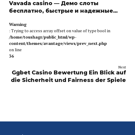
Vavada casino — Демо слоты
бесплатно, быстрые и надежные
выплаты
Warning
: Trying to access array offset on value of type bool in
/home/toushagr/public_html/wp-
content/themes/avantage/views/prev_next.php
on line
36
Next
Ggbet Casino Bewertung Ein Blick auf
die Sicherheit und Fairness der Spiele