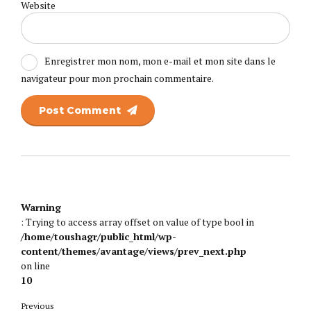
Website
Enregistrer mon nom, mon e-mail et mon site dans le
navigateur pour mon prochain commentaire.
Post Comment
Warning
: Trying to access array offset on value of type bool in
/home/toushagr/public_html/wp-
content/themes/avantage/views/prev_next.php
on line
10
Previous