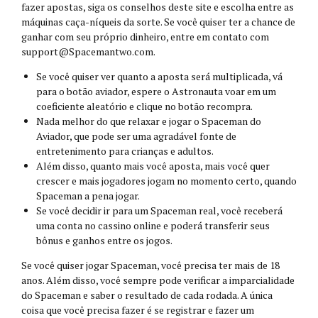
fazer apostas, siga os conselhos deste site e escolha entre as
máquinas caça-níqueis da sorte. Se você quiser ter a chance de
ganhar com seu próprio dinheiro, entre em contato com
support@Spacemantwo.com.
Se você quiser ver quanto a aposta será multiplicada, vá
para o botão aviador, espere o Astronauta voar em um
coeficiente aleatório e clique no botão recompra.
Nada melhor do que relaxar e jogar o Spaceman do
Aviador, que pode ser uma agradável fonte de
entretenimento para crianças e adultos.
Além disso, quanto mais você aposta, mais você quer
crescer e mais jogadores jogam no momento certo, quando
Spaceman a pena jogar.
Se você decidir ir para um Spaceman real, você receberá
uma conta no cassino online e poderá transferir seus
bônus e ganhos entre os jogos.
Se você quiser jogar Spaceman, você precisa ter mais de 18
anos. Além disso, você sempre pode verificar a imparcialidade
do Spaceman e saber o resultado de cada rodada. A única
coisa que você precisa fazer é se registrar e fazer um