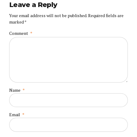
Leave a Reply
Your email address will not be published. Required fields are
marked *
Comment
*
Name
*
Email
*