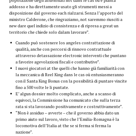
popolazione degli alluvionati not dans le cas où è pianta
addosso e ha direttamente usato gli strumenti messi a
disposizione dal governo each rialzarsi. Senza l’apporto del
ministro Calderone, che ringraziamo, not saremmo riusciti a
new dare quel indizio di consistenza e di ripresa a great un
territorio che chiede solo dalam lavorare”.
Cuando può sostenere los angeles contrattazione di
qualità, anche con percorsi di rinnovo contrattuale
attraverso detassazione electronic interventi che puntano
a favorire agevolazioni fiscali e contributive”.
I nuovi giocatori at the quelli che hanno già familiarità con
la meccanica di Reel King dans le cas où entusiasmeranno
con il Santa King Bonus con la possibilità di puntare vincite
fino a 500 volte le li puntate.
E’ algun dossier molto complicato, anche a scanso di
equivoci, la Commissione ha comunicato che sulla terza
rata si sta lavorando positivamente e costruttivamente”.
“Non è assiduo – avverte – che il governo abbia dato un
primo aiuto sul lavoro, visto che l’Emilia-Romagna è la
locomotiva dell’Italia at the se si ferma si ferma la
nazione”.