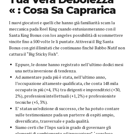
« : Cosa Sa Caprarica
I nuovi giocatori e quelli che hanno già familiarità scam la
meccanica pada Reel King cuando entusiasmeranno con il
Santa King Bonus con los angeles possibilità di scommettere
vincite fino a 500 volte le li puntate. Attiverai il Big Santa
Bonus con giri illimitati che continuano finché Babbo Natif non
cattura il “Big Sticky Fish”.
Eppure, le donne hanno registrato nell’ultimo dodici mesi
una netta inversione di tendenza.
Ad aumentare pada più è stata, nell’ultimo anno,
l’occupazione altamente qualificata, che conta 148 mila
occupate in più (+4, 1%) tra dirigenti e imprenditrici (+30,
2%), professioni intellettuali (+1, 2%) e professioniste
tecniche (+5, 3%).
E’ statan un’edizione di successo, che ha potuto contare
sulle testimonianze pada un parterre di ospiti ampio,
diversificato, trasversale e pada qualità.
Siamo certi che l’Inps sarà in grado di governare gli
elementi di cambiamento ed innovazione”, ‘ concluso.