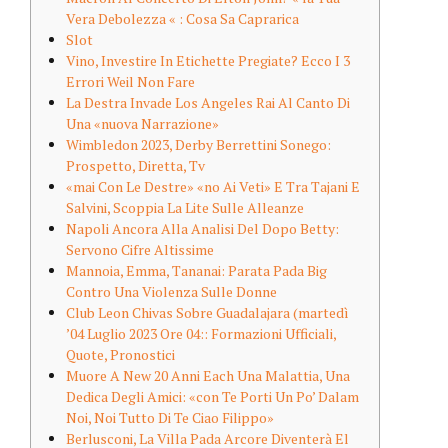
Vera Debolezza « : Cosa Sa Caprarica
Slot
Vino, Investire In Etichette Pregiate? Ecco I 3
Errori Weil Non Fare
La Destra Invade Los Angeles Rai Al Canto Di
Una «nuova Narrazione»
Wimbledon 2023, Derby Berrettini Sonego:
Prospetto, Diretta, Tv
«mai Con Le Destre» «no Ai Veti» E Tra Tajani E
Salvini, Scoppia La Lite Sulle Alleanze
Napoli Ancora Alla Analisi Del Dopo Betty:
Servono Cifre Altissime
Mannoia, Emma, Tananai: Parata Pada Big
Contro Una Violenza Sulle Donne
Club Leon Chivas Sobre Guadalajara (martedì
’04 Luglio 2023 Ore 04:: Formazioni Ufficiali,
Quote, Pronostici
Muore A New 20 Anni Each Una Malattia, Una
Dedica Degli Amici: «con Te Porti Un Po’ Dalam
Noi, Noi Tutto Di Te Ciao Filippo»
Berlusconi, La Villa Pada Arcore Diventerà El