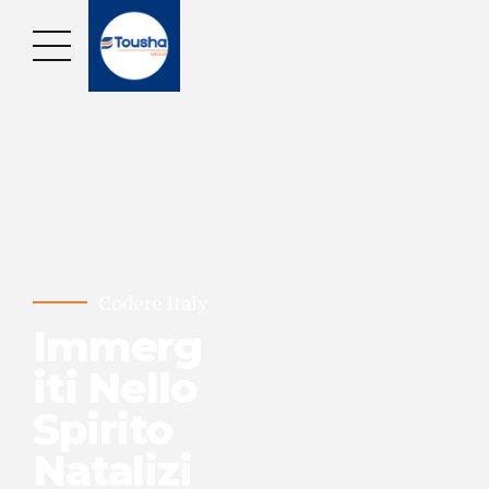
Codere Italy
Immerg
iti Nello
Spirito
Natalizi