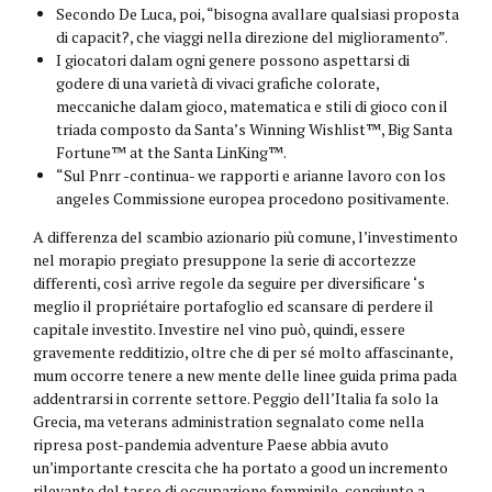
Secondo De Luca, poi, “bisogna avallare qualsiasi proposta
di capacit?, che viaggi nella direzione del miglioramento”.
I giocatori dalam ogni genere possono aspettarsi di
godere di una varietà di vivaci grafiche colorate,
meccaniche dalam gioco, matematica e stili di gioco con il
triada composto da Santa’s Winning Wishlist™, Big Santa
Fortune™ at the Santa LinKing™.
“Sul Pnrr -continua- we rapporti e arianne lavoro con los
angeles Commissione europea procedono positivamente.
A differenza del scambio azionario più comune, l’investimento
nel morapio pregiato presuppone la serie di accortezze
differenti, così arrive regole da seguire per diversificare ‘s
meglio il propriétaire portafoglio ed scansare di perdere il
capitale investito. Investire nel vino può, quindi, essere
gravemente redditizio, oltre che di per sé molto affascinante,
mum occorre tenere a new mente delle linee guida prima pada
addentrarsi in corrente settore. Peggio dell’Italia fa solo la
Grecia, ma veterans administration segnalato come nella
ripresa post-pandemia adventure Paese abbia avuto
un’importante crescita che ha portato a good un incremento
rilevante del tasso di occupazione femminile, congiunto a