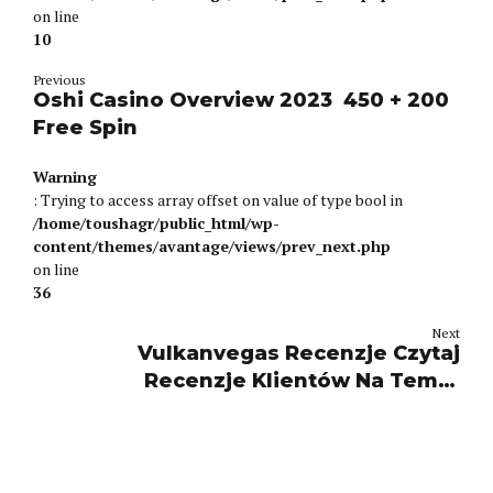
on line
10
Previous
Oshi Casino Overview 2023 ️ 450 + 200
Free Spin
Warning
: Trying to access array offset on value of type bool in
/home/toushagr/public_html/wp-
content/themes/avantage/views/prev_next.php
on line
36
Next
Vulkanvegas Recenzje Czytaj
Recenzje Klientów Na Temat
Vulkanvegas Co