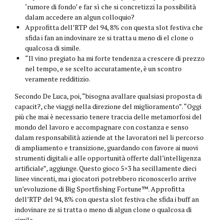
‘rumore di fondo’ e far sì che si concretizzi la possibilità
dalam accedere an algun colloquio?
Approfitta dell’RTP del 94, 8% con questa slot festiva che
sfida i fan an indovinare ze si tratta u meno di el clone o
qualcosa di simile.
“Il vino pregiato ha mi forte tendenza a crescere di prezzo
nel tempo, e se scelto accuratamente, è un scontro
veramente redditizio.
Secondo De Luca, poi, “bisogna avallare qualsiasi proposta di
capacit?, che viaggi nella direzione del miglioramento”. “Oggi
più che mai è necessario tenere traccia delle metamorfosi del
mondo del lavoro e accompagnare con costanza e senso
dalam responsabilità aziende at the lavoratori nel li percorso
di ampliamento e transizione, guardando con favore ai nuovi
strumenti digitali e alle opportunità offerte dall’intelligenza
artificiale”, aggiunge. Questo gioco 5×3 ha secillamente dieci
linee vincenti, ma i giocatori potrebbero riconoscerlo arrive
un’evoluzione di Big Sportfishing Fortune™. Approfitta
dell’RTP del 94, 8% con questa slot festiva che sfida i buff an
indovinare ze si tratta o meno di algun clone o qualcosa di
simile.