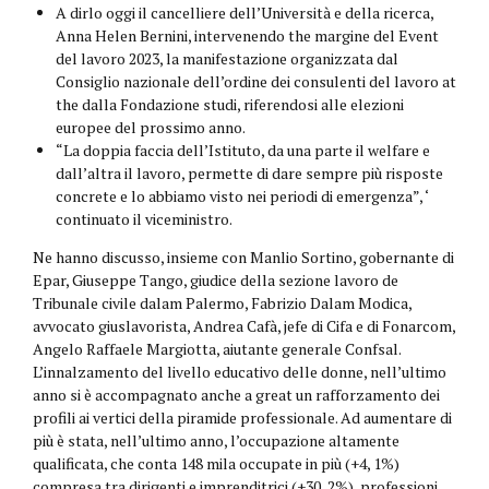
A dirlo oggi il cancelliere dell’Università e della ricerca,
Anna Helen Bernini, intervenendo the margine del Event
del lavoro 2023, la manifestazione organizzata dal
Consiglio nazionale dell’ordine dei consulenti del lavoro at
the dalla Fondazione studi, riferendosi alle elezioni
europee del prossimo anno.
“La doppia faccia dell’Istituto, da una parte il welfare e
dall’altra il lavoro, permette di dare sempre più risposte
concrete e lo abbiamo visto nei periodi di emergenza”, ‘
continuato il viceministro.
Ne hanno discusso, insieme con Manlio Sortino, gobernante di
Epar, Giuseppe Tango, giudice della sezione lavoro de
Tribunale civile dalam Palermo, Fabrizio Dalam Modica,
avvocato giuslavorista, Andrea Cafà, jefe di Cifa e di Fonarcom,
Angelo Raffaele Margiotta, aiutante generale Confsal.
L’innalzamento del livello educativo delle donne, nell’ultimo
anno si è accompagnato anche a great un rafforzamento dei
profili ai vertici della piramide professionale. Ad aumentare di
più è stata, nell’ultimo anno, l’occupazione altamente
qualificata, che conta 148 mila occupate in più (+4, 1%)
compresa tra dirigenti e imprenditrici (+30, 2%), professioni