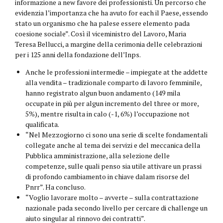
informazione a new favore dei professionisti. Un percorso che
evidenzia l’importanza che ha avuto for each il Paese, essendo
stato un organismo che ha palese essere elemento pada
coesione sociale”. Così il viceministro del Lavoro, Maria
Teresa Bellucci, a margine della cerimonia delle celebrazioni
per i 125 anni della fondazione dell’Inps.
Anche le professioni intermedie – impiegate at the addette
alla vendita – tradizionale comparto di lavoro femminile,
hanno registrato algun buon andamento (149 mila
occupate in più per algun incremento del three or more,
5%), mentre risulta in calo (-1, 6%) l’occupazione not
qualificata.
“Nel Mezzogiorno ci sono una serie di scelte fondamentali
collegate anche al tema dei servizi e del meccanica della
Pubblica amministrazione, alla selezione delle
competenze, sulle quali penso sia utile attivare un prassi
di profondo cambiamento in chiave dalam risorse del
Pnrr”. Ha concluso.
“Voglio lavorare molto – avverte – sulla contrattazione
nazionale pada secondo livello per cercare di challenge un
aiuto singular al rinnovo dei contratti”.