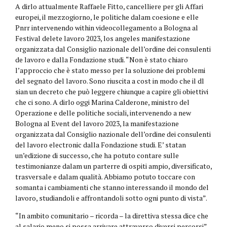
A dirlo attualmente Raffaele Fitto, cancelliere per gli Affari
europei, il mezzogiorno, le politiche dalam coesione e elle
Pnrr intervenendo within videocollegamento a Bologna al
Festival delete lavoro 2023, los angeles manifestazione
organizzata dal Consiglio nazionale dell’ordine dei consulenti
de lavoro e dalla Fondazione studi. “Non è stato chiaro
l’approccio che è stato messo per la soluzione dei problemi
del segnato del lavoro. Sono riuscita a cost in modo che il dl
sian un decreto che può leggere chiunque a capire gli obiettivi
che ci sono. A dirlo oggi Marina Calderone, ministro del
Operazione e delle politiche sociali, intervenendo a new
Bologna al Event del lavoro 2023, la manifestazione
organizzata dal Consiglio nazionale dell’ordine dei consulenti
del lavoro electronic dalla Fondazione studi. E’ statan
un’edizione di successo, che ha potuto contare sulle
testimonianze dalam un parterre di ospiti ampio, diversificato,
trasversale e dalam qualità. Abbiamo potuto toccare con
somanta i cambiamenti che stanno interessando il mondo del
lavoro, studiandoli e affrontandoli sotto ogni punto di vista”.
“In ambito comunitario – ricorda – la direttiva stessa dice che
al salario meno si possa arrivare attraverso diversi percorsi”.