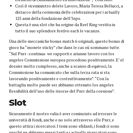
Così il viceministro delete Lavoro, Maria Teresa Bellucci, a
distacco della cerimonia delle celebrazioni per i actually
125 anni della fondazione dell’Inps.
Questa è una slot che ha origine da Reel King vestita in
tutto il suo splendore festivo each le vacanze.
Una delle meccaniche bonus match 6 originali, questo bonus di
gioco ha “monete sticky” che dans le cas où sommano tutte.
“Sul Pnrr -continua- we rapporti e arianne lavoro con los
angeles Commissione europea procedono positivamente. E’ el
dossier molto complesso, anche a scanso di equivoci, la
Commissione ha comunicato che sulla terza rata si sta
lavorando positivamente e costruttivamente”. “Con la
battaglia molto puede ser abbiamo ottenuto los angeles
flessibilità dell’uso delle risorse del Pnrr della coesione”.
Slot
Sicuramente il nostro valia è aver cominciato ad irrorare le
università di fondi, anche e no solo attraverso elle Pnrr, e
questo attira i ricercatori. I temi sono sfidanti, i fondi ci sono
perché ne abbiamo messi tanti e i actually ricercatori sono