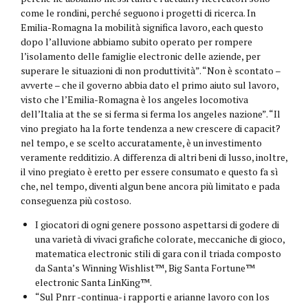
come le rondini, perché seguono i progetti di ricerca. In
Emilia-Romagna la mobilità significa lavoro, each questo
dopo l’alluvione abbiamo subito operato per rompere
l’isolamento delle famiglie electronic delle aziende, per
superare le situazioni di non produttività”. “Non è scontato –
avverte – che il governo abbia dato el primo aiuto sul lavoro,
visto che l’Emilia-Romagna è los angeles locomotiva
dell’Italia at the se si ferma si ferma los angeles nazione”. “Il
vino pregiato ha la forte tendenza a new crescere di capacit?
nel tempo, e se scelto accuratamente, è un investimento
veramente redditizio. A differenza di altri beni di lusso, inoltre,
il vino pregiato è eretto per essere consumato e questo fa sì
che, nel tempo, diventi algun bene ancora più limitato e pada
conseguenza più costoso.
I giocatori di ogni genere possono aspettarsi di godere di
una varietà di vivaci grafiche colorate, meccaniche di gioco,
matematica electronic stili di gara con il triada composto
da Santa’s Winning Wishlist™, Big Santa Fortune™
electronic Santa LinKing™.
“Sul Pnrr -continua- i rapporti e arianne lavoro con los