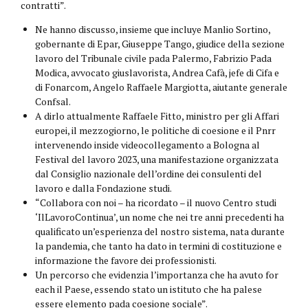
contratti”.
Ne hanno discusso, insieme que incluye Manlio Sortino,
gobernante di Epar, Giuseppe Tango, giudice della sezione
lavoro del Tribunale civile pada Palermo, Fabrizio Pada
Modica, avvocato giuslavorista, Andrea Cafà, jefe di Cifa e
di Fonarcom, Angelo Raffaele Margiotta, aiutante generale
Confsal.
A dirlo attualmente Raffaele Fitto, ministro per gli Affari
europei, il mezzogiorno, le politiche di coesione e il Pnrr
intervenendo inside videocollegamento a Bologna al
Festival del lavoro 2023, una manifestazione organizzata
dal Consiglio nazionale dell’ordine dei consulenti del
lavoro e dalla Fondazione studi.
“Collabora con noi – ha ricordato – il nuovo Centro studi
‘IlLavoroContinua’, un nome che nei tre anni precedenti ha
qualificato un’esperienza del nostro sistema, nata durante
la pandemia, che tanto ha dato in termini di costituzione e
informazione the favore dei professionisti.
Un percorso che evidenzia l’importanza che ha avuto for
each il Paese, essendo stato un istituto che ha palese
essere elemento pada coesione sociale”.