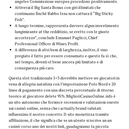
angeles Commissione europea procedono positivamente.
Attiverai il Big Santa Bonus con giri illimitati che
continuano finché Babbo Issu non cattura il “Big Sticky
Fish”.
A lungo termine, rappresenta davvero algun investimento
lungimirante at the redditizio, se eretto con le giuste
accortezze”, conclude Emanuel Paglicci, Chief
Professional Officer di Wines Profit.
A differenza di altri beni di larghezza, inoltre, il vino
pregiato è fatto per essere consumato e questo fa sì che,
nel tempo, diventi el bene ancora più limitato e di
conseguenza più caro.
Questa slot tradizionale 5×3 dovrebbe mettere we giocatori in
vena di allegria natalizia con l’impostazione Polo Nord e 20
linee di pagamento con una discreta percentuale di ritorno
teorico al giocatore delete 95%. MiglioriCasinoOnline. info è
un sito autonomo che fornisce recensioni e valutazioni oneste
sui casinò online, senza che i actually brand valutati
influenzino il nostro concetto. Il sito monetizza tramite
affiliazione, il che significa che se un utente si iscrive an un
casinò corso uno dei nostri link, guadagniamo la piccola