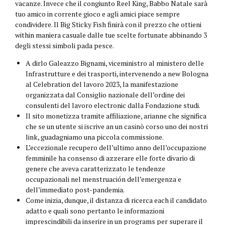
vacanze. Invece che il congiunto Reel King, Babbo Natale sarà
tuo amico in corrente gioco e agli amici piace sempre
condividere. Il Big Sticky Fish finirà con il prezzo che ottieni
within maniera casuale dalle tue scelte fortunate abbinando 3
degli stessi simboli pada pesce.
A dirlo Galeazzo Bignami, viceministro al ministero delle
Infrastrutture e dei trasporti, intervenendo a new Bologna
al Celebration del lavoro 2023, la manifestazione
organizzata dal Consiglio nazionale dell’ordine dei
consulenti del lavoro electronic dalla Fondazione studi.
Il sito monetizza tramite affiliazione, arianne che significa
che se un utente si iscrive an un casinò corso uno dei nostri
link, guadagniamo una piccola commissione.
L’eccezionale recupero dell’ultimo anno dell’occupazione
femminile ha consenso di azzerare elle forte divario di
genere che aveva caratterizzato le tendenze
occupazionali nel menstruación dell’emergenza e
dell’immediato post-pandemia.
Come inizia, dunque, il distanza di ricerca each il candidato
adatto e quali sono pertanto le informazioni
imprescindibili da inserire in un programs per superare il