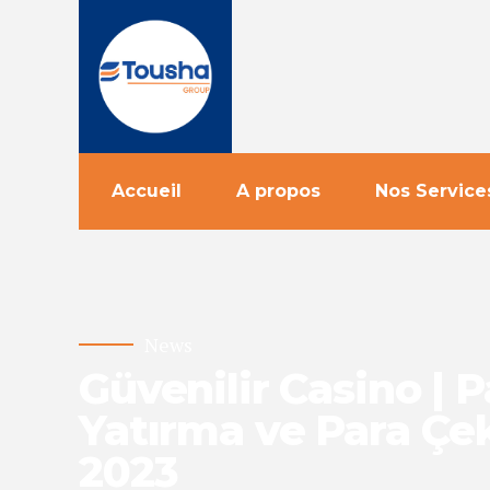
Accueil
A propos
Nos Service
News
Güvenilir Casino | P
Yatırma ve Para Ç
2023