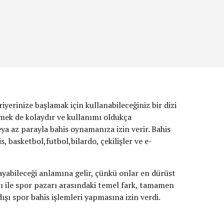
yerinize başlamak için kullanabileceğiniz bir dizi
nmek de kolaydır ve kullanımı oldukça
eya az parayla bahis oynamanıza izin verir. Bahis
s, basketbol,futbol,bilardo, çekilişler ve e-
ayabileceği anlamına gelir, çünkü onlar en dürüst
rı ile spor pazarı arasındaki temel fark, tamamen
şı spor bahis işlemleri yapmasına izin verdi.