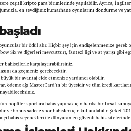
re çeşitli kripto para birimlerinde yapılabilir. Ayrıca, İngilte
uğumuzla, en sevdiğiniz kumarhane oyunlarını döndürme ve yat
 başladı
uncular bir ödül alır. Hiçbir şey için endişelenmenize gerek o
ow Six ve diğerleri mevcuttur), fantezi ligi ve at yarışı gibi eg
r bahisçilerle karşılaştırabilirsiniz.
masını da geçmeniz gerekecektir.
üyük bir avantaj elde etmenize yardımcı olabilir.
uyar, ödeme ağı MasterCard’ın bir üyesidir ve tüm kredi kartları
ynayabileceksiniz.
m popüler sporlara bahis yapmak için harika bir fırsat sunuyo
dır ve bonus sadece spor bahisleri için kullanılabilir. Şirket 
imiçi bahis seçenekleri ile dünyanın en güvenli bahis sitelerinden