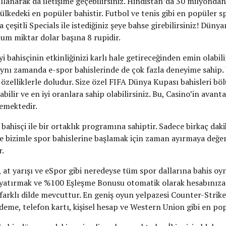
llanarak da iletişime geçebilirsiniz. Hindistan’da 30 milyondan
 ülkedeki en popüler bahistir. Futbol ve tenis gibi en popüler 
 çeşitli Specials ile istediğiniz şeye bahse girebilirsiniz! Dün
mum miktar dolar başına 8 rupidir.
yi bahisçinin etkinliğinizi karlı hale getireceğinden emin olabili
ı zamanda e-spor bahislerinde de çok fazla deneyime sahip. Web 
ci özelliklerle doludur. Size özel FIFA Dünya Kupası bahisleri 
bilir ve en iyi oranlara sahip olabilirsiniz. Bu, Casino’in avanta
temektedir.
 bahisçi ile bir ortaklık programına sahiptir. Sadece birkaç daki
ve bizimle spor bahislerine başlamak için zaman ayırmaya değer!
r.
 at yarışı ve eSpor gibi neredeyse tüm spor dallarına bahis oy
 yatırmak ve %100 Eşleşme Bonusu otomatik olarak hesabınıza e
arklı dilde mevcuttur. En geniş oyun yelpazesi Counter-Strike,
deme, telefon kartı, kişisel hesap ve Western Union gibi en pop