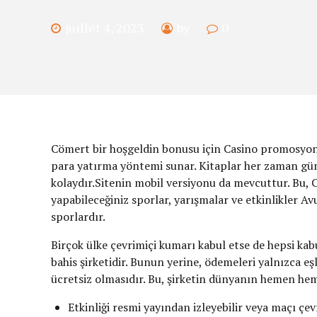
juillet 4, 2023
by
0
Cömert bir hoşgeldin bonusu için Casino promosyon ko
para yatırma yöntemi sunar. Kitaplar her zaman günc
kolaydır.Sitenin mobil versiyonu da mevcuttur. Bu, Ca
yapabileceğiniz sporlar, yarışmalar ve etkinlikler Avus
sporlardır.
Birçok ülke çevrimiçi kumarı kabul etse de hepsi ka
bahis şirketidir. Bunun yerine, ödemeleri yalnızca e
ücretsiz olmasıdır. Bu, şirketin dünyanın hemen hem
Etkinliği resmi yayından izleyebilir veya maçı çev