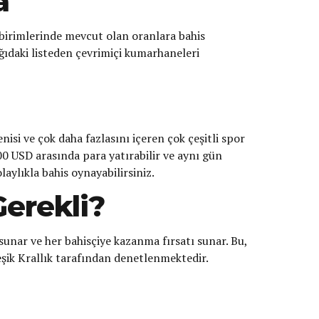
a
a birimlerinde mevcut olan oranlara bahis
ağıdaki listeden çevrimiçi kumarhaneleri
enisi ve çok daha fazlasını içeren çok çeşitli spor
000 USD arasında para yatırabilir ve aynı gün
aylıkla bahis oynayabilirsiniz.
Gerekli?
nar ve her bahisçiye kazanma fırsatı sunar. Bu,
şik Krallık tarafından denetlenmektedir.