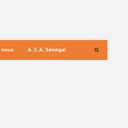
 nous
A. J. A. Sénégal