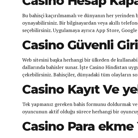
Casino Hesap Kapa
Bu bahisçi kaçırılmamalı ve dünyanın her yerinden bah
oynayabilirsiniz. Bir bilgisayardan veya akıllı telef
seçebilirsiniz. Uygulamaya ayrıca App Store, Google
Casino Güvenli Gir
Web sitesini başka herhangi bir ülkeden de kullanabili
dallarında bahisler sunar. İşte Casino Hindistan uygu
çekebilirsiniz. Bahisçiler, dünyadaki tüm olayların s
Casino Kayıt Ve yel
Tek yapmanız gereken bahis formunu doldurmak ve ka
oyuncunun aktif olduğu sürece herhangi bir oyuncuya
Casino Para ekme 