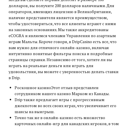
долларов, вы получите 200 долларов наличными. Для
операторов, имеющих лицензию в Великобритании,
наличие представителя является преимуществом,
чтобы удостовериться, что все клиенты играют с ними
на законных основаниях. Мы также аккредитованы
eCOGRA и являемся членами Управления по азартным
играм Мальты. Короче говоря, в DripCasino есть все, что
вам нужно для отличного онлайн-казино, включая
интуитивно понятные фильтры поиска и подробные
страницы справки. Независимо от того, хотите ли вы
играть на реальные деньги или играть для
удовольствия, вы можете с уверенностью делать ставки
в Drip.
Роскошное казиноЭтот отзыв представлен
сотрудником нашего казино Марком из Канады.
Drip также предлагает игры с прогрессивным
джекпотом во всех своих играх, что увеличивает его
шансы на выигрыш.
Точно так же в онлайн-казино есть множество
карточных онлайн-игр для канадских игроков, в том