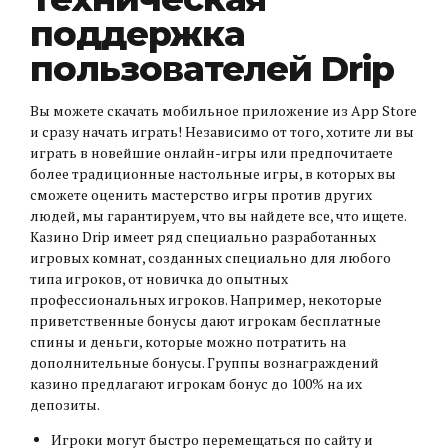
поддержка
пользователей Drip
Вы можете скачать мобильное приложение из App Store
и сразу начать играть! Независимо от того, хотите ли вы
играть в новейшие онлайн-игры или предпочитаете
более традиционные настольные игры, в которых вы
сможете оценить мастерство игры против других
людей, мы гарантируем, что вы найдете все, что ищете.
Казино Drip имеет ряд специально разработанных
игровых комнат, созданных специально для любого
типа игроков, от новичка до опытных
профессиональных игроков. Например, некоторые
приветственные бонусы дают игрокам бесплатные
спины и деньги, которые можно потратить на
дополнительные бонусы. Группы вознаграждений
казино предлагают игрокам бонус до 100% на их
депозиты.
Игроки могут быстро перемещаться по сайту и