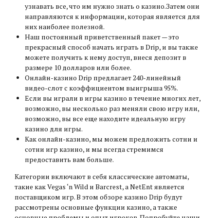
узнавать все, что им нужно знать о казино.Затем они
направляются к информации, которая является для
них наиболее полезной.
Наш постоянный приветственный пакет — это
прекрасный способ начать играть в Drip, и вы также
можете получить к нему доступ, внеся депозит в
размере 10 долларов или более.
Онлайн-казино Drip предлагает 240-линейный
видео-слот с коэффициентом выигрыша 95%.
Если вы играли в игры казино в течение многих лет,
возможно, вы несколько раз меняли свою игру или,
возможно, вы все еще находите идеальную игру
казино для игры.
Как онлайн-казино, мы можем предложить сотни и
сотни игр казино, и мы всегда стремимся
предоставить вам больше.
Категории включают в себя классические автоматы,
такие как Vegas ‘n Wild и Barcrest, а NetEnt является
поставщиком игр. В этом обзоре казино Drip будут
рассмотрены основные функции казино, а также
основные проблемы и опыт игроков. Попробуйте наши