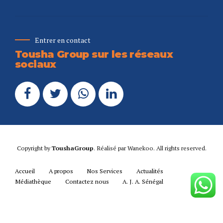
Entrer en contact
Tousha Group sur les réseaux
sociaux
Copyright by
ToushaGroup
. Réalisé par
Wanekoo
. All rights reserved.
Accueil
A propos
Nos Services
Actualités
Médiathèque
Contactez nous
A. J. A. Sénégal