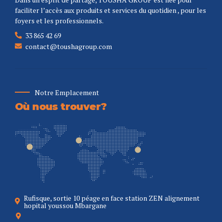
faciliter l’accès aux produits et services du quotidien , pour les
foyers et les professionnels.
33 865 42 69
contact@toushagroup.com
Notre Emplacement
Où nous trouver?
Rufisque, sortie 10 péage en face station ZEN alignement
hopital youssou Mbargane