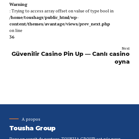
Warning
: Trying to access array offset on value of type bool in
/home/toushagr/public_html/wp-
content/themes/avantage/views/prev_next.php
on line
36
Next
Güvenilir Casino Pin Up — Canlı casino
oyna
A propos
Tousha Group
Dans un esprit de partage, TOUSHA GROUP est née pour