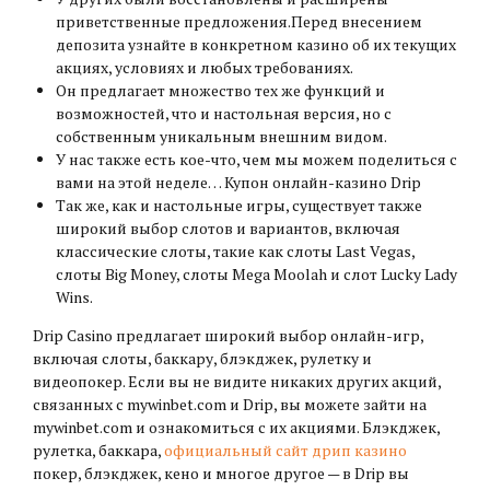
приветственные предложения.Перед внесением
депозита узнайте в конкретном казино об их текущих
акциях, условиях и любых требованиях.
Он предлагает множество тех же функций и
возможностей, что и настольная версия, но с
собственным уникальным внешним видом.
У нас также есть кое-что, чем мы можем поделиться с
вами на этой неделе… Купон онлайн-казино Drip
Так же, как и настольные игры, существует также
широкий выбор слотов и вариантов, включая
классические слоты, такие как слоты Last Vegas,
слоты Big Money, слоты Mega Moolah и слот Lucky Lady
Wins.
Drip Casino предлагает широкий выбор онлайн-игр,
включая слоты, баккару, блэкджек, рулетку и
видеопокер. Если вы не видите никаких других акций,
связанных с mywinbet.com и Drip, вы можете зайти на
mywinbet.com и ознакомиться с их акциями. Блэкджек,
рулетка, баккара,
официальный сайт дрип казино
покер, блэкджек, кено и многое другое — в Drip вы