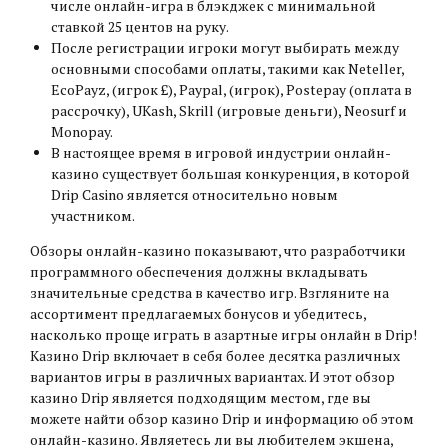
числе онлайн-игра в блэкджек с минимальной
ставкой 25 центов на руку.
После регистрации игроки могут выбирать между
основными способами оплаты, такими как Neteller,
EcoPayz, (игрок £), Paypal, (игрок), Postepay (оплата в
рассрочку), UKash, Skrill (игровые деньги), Neosurf и
Monopay.
В настоящее время в игровой индустрии онлайн-
казино существует большая конкуренция, в которой
Drip Casino является относительно новым
участником.
Обзоры онлайн-казино показывают, что разработчики
программного обеспечения должны вкладывать
значительные средства в качество игр. Взгляните на
ассортимент предлагаемых бонусов и убедитесь,
насколько проще играть в азартные игры онлайн в Drip!
Казино Drip включает в себя более десятка различных
вариантов игры в различных вариантах. И этот обзор
казино Drip является подходящим местом, где вы
можете найти обзор казино Drip и информацию об этом
онлайн-казино. Являетесь ли вы любителем экшена,