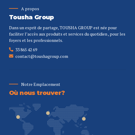
A propos
Tousha Group
Dans un esprit de partage, TOUSHA GROUP est née pour
faciliter l’accès aux produits et services du quotidien , pour les
foyers et les professionnels.
33 865 42 69
contact@toushagroup.com
Notre Emplacement
Où nous trouver?