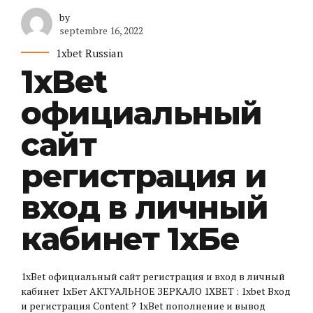
by
septembre 16, 2022
1xbet Russian
1xBet
официальный
сайт
регистрация и
вход в личный
кабинет 1хБе
1xBet официальный сайт регистрация и вход в личный
кабинет 1хБет АКТУАЛЬНОЕ ЗЕРКАЛО 1XBET : 1xbet Вход
и регистрация Content ? 1xBet пополнение и вывод