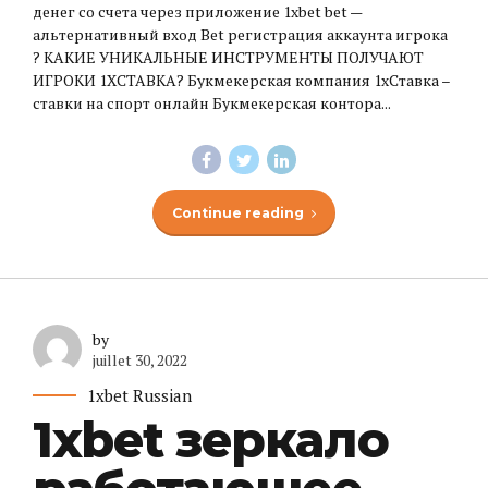
денег со счета через приложение 1xbet bet —
альтернативный вход Bet регистрация аккаунта игрока
? КАКИЕ УНИКАЛЬНЫЕ ИНСТРУМЕНТЫ ПОЛУЧАЮТ
ИГРОКИ 1ХСТАВКА? Букмекерская компания 1хСтавка –
ставки на спорт онлайн Букмекерская контора...
Continue reading
by
juillet 30, 2022
1xbet Russian
1xbet зеркало