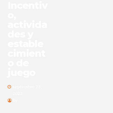
Incentiv
o,
activida
des y
estable
cimient
o de
juego
septembre 23,
2022
by