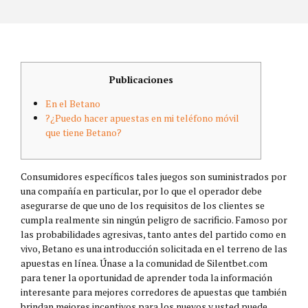
Publicaciones
En el Betano
?¿Puedo hacer apuestas en mi teléfono móvil
que tiene Betano?
Consumidores específicos tales juegos son suministrados por
una compañía en particular, por lo que el operador debe
asegurarse de que uno de los requisitos de los clientes se
cumpla realmente sin ningún peligro de sacrificio. Famoso por
las probabilidades agresivas, tanto antes del partido como en
vivo, Betano es una introducción solicitada en el terreno de las
apuestas en línea.
Únase a la comunidad de Silentbet.com
para tener la oportunidad de aprender toda la información
interesante para mejores corredores de apuestas que también
brindan mejores incentivos para los nuevos y usted puede