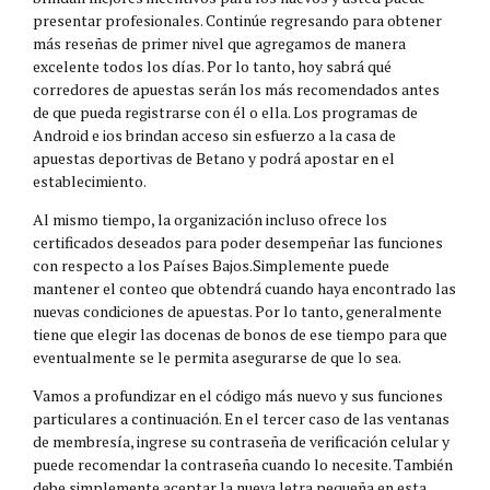
presentar profesionales. Continúe regresando para obtener
más reseñas de primer nivel que agregamos de manera
excelente todos los días. Por lo tanto, hoy sabrá qué
corredores de apuestas serán los más recomendados antes
de que pueda registrarse con él o ella. Los programas de
Android e ios brindan acceso sin esfuerzo a la casa de
apuestas deportivas de Betano y podrá apostar en el
establecimiento.
Al mismo tiempo, la organización incluso ofrece los
certificados deseados para poder desempeñar las funciones
con respecto a los Países Bajos.Simplemente puede
mantener el conteo que obtendrá cuando haya encontrado las
nuevas condiciones de apuestas. Por lo tanto, generalmente
tiene que elegir las docenas de bonos de ese tiempo para que
eventualmente se le permita asegurarse de que lo sea.
Vamos a profundizar en el código más nuevo y sus funciones
particulares a continuación. En el tercer caso de las ventanas
de membresía, ingrese su contraseña de verificación celular y
puede recomendar la contraseña cuando lo necesite. También
debe simplemente aceptar la nueva letra pequeña en esta