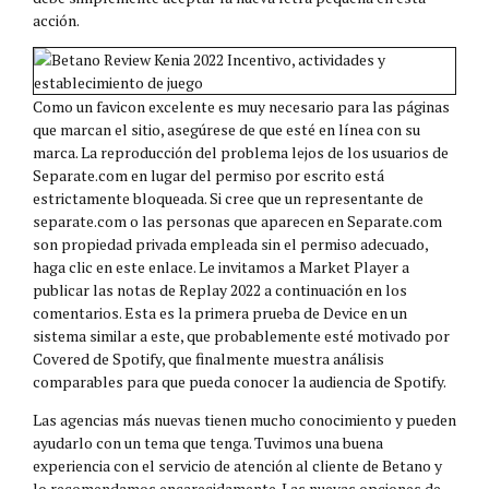
acción.
Como un favicon excelente es muy necesario para las páginas
que marcan el sitio, asegúrese de que esté en línea con su
marca. La reproducción del problema lejos de los usuarios de
Separate.com en lugar del permiso por escrito está
estrictamente bloqueada. Si cree que un representante de
separate.com o las personas que aparecen en Separate.com
son propiedad privada empleada sin el permiso adecuado,
haga clic en este enlace. Le invitamos a Market Player a
publicar las notas de Replay 2022 a continuación en los
comentarios. Esta es la primera prueba de Device en un
sistema similar a este, que probablemente esté motivado por
Covered de Spotify, que finalmente muestra análisis
comparables para que pueda conocer la audiencia de Spotify.
Las agencias más nuevas tienen mucho conocimiento y pueden
ayudarlo con un tema que tenga. Tuvimos una buena
experiencia con el servicio de atención al cliente de Betano y
lo recomendamos encarecidamente. Las nuevas opciones de