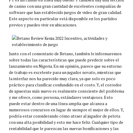
de casino con una gran cantidad de excelentes compañías de
software que han establecido juegos de video de gran calidad.
Este aspecto en particular está disponible en los partidos
previos y puedes vivir en ubicaciones.
Junto con el comentario de Betano, también le informaremos
sobre todas las características que puede predecir sobre el
lanzamiento en Nigeria. En mi opinión, parece que su entorno
de trabajo es excelente para un jugador novato, mientras que
la interfaz nos ha parecido muy clara, ya que solo es poco
práctico para clasificar confundido en el costo. Y, el corredor
de apuestas más nuevo es realmente consciente del problema
y me ofrece, como persona, estándares ventajosos. Esto
puede estar dentro de una línea amplia que alcanza a
numerosos concursos en lugar de siempre el mejor de ellos. Y,
podría estar considerando cómo atraer al jugador de pelota
con una alta posibilidad y esto me hace feliz. Cualquier tipo de
rentabilidad que le parezcan las nuevas bonificaciones y las