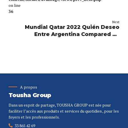
on line
36
Next
Mundial Qatar 2022 Quién Deseo
Entre Argentina Compared To
Australia: La Predicción De Aquellas
Octavos Sobre Fina
A propos
Tousha Group
Dans un esprit de partage, TOUSHA GROUP est née pour
faciliter l’accès aux produits et services du quotidien , pour les
foyers et les professionnels.
33 865 42 69