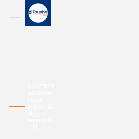
MOSTBET
AZ idman
bahis
şirkəti: ilk
depozit
bonusları
543