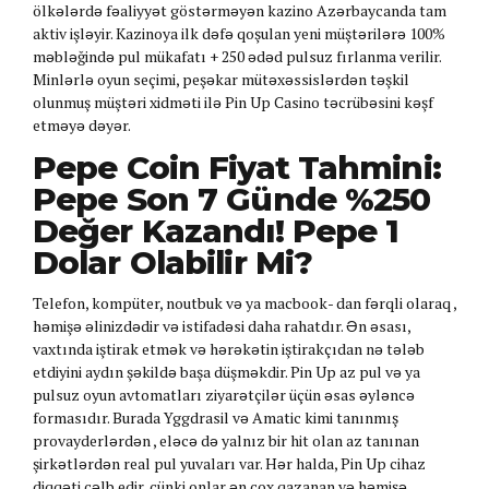
ölkələrdə fəaliyyət göstərməyən kazino Azərbaycanda tam
aktiv işləyir. Kazinoya ilk dəfə qoşulan yeni müştərilərə 100%
məbləğində pul mükafatı + 250 ədəd pulsuz fırlanma verilir.
Minlərlə oyun seçimi, peşəkar mütəxəssislərdən təşkil
olunmuş müştəri xidməti ilə Pin Up Casino təcrübəsini kəşf
etməyə dəyər.
Pepe Coin Fiyat Tahmini:
Pepe Son 7 Günde %250
Değer Kazandı! Pepe 1
Dolar Olabilir Mi?
Telefon, kompüter, noutbuk və ya macbook- dan fərqli olaraq ,
həmişə əlinizdədir və istifadəsi daha rahatdır. Ən əsası,
vaxtında iştirak etmək və hərəkətin iştirakçıdan nə tələb
etdiyini aydın şəkildə başa düşməkdir. Pin Up az pul və ya
pulsuz oyun avtomatları ziyarətçilər üçün əsas əyləncə
formasıdır. Burada Yggdrasil və Amatic kimi tanınmış
provayderlərdən , eləcə də yalnız bir hit olan az tanınan
şirkətlərdən real pul yuvaları var. Hər halda, Pin Up cihaz
diqqəti cəlb edir, çünki onlar ən çox qazanan və həmişə