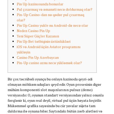
Pin Up kazinosunda bonuslar
Pul çıxarmaq və əmanəti necə doldurmaq olar?
Pin-Up Casino-dan nə qədər pul çıxarmaq
olar?
Pin Up Casino yukle nu Android-də necə olar
Neden Casino Pin Up
Yeni Süper Güçler Kazanın
Pin Up Bet tətbiqinin üstünlükləri
iOS və Android üçün Aviator proqramını
yükləyin
Casino Pin Up Azerbaycan
Pin-Up casino aznu necə yükləmək olar?
Bir çox təcrübəli oyunçu bu onlayn kazinoda qeyri-adi
olmayan möhkəm uduşları qeyd edir. Oyun prosesinin digər
mühüm komponenti slot maşınlarının pulsuz (demo)
versiyasıdır. O, oyunun standart versiyasından yalnız onunla
fərqlənir ki, oyun real deyil, virtual pul üçün həyata keçirilir.
Mükəmməl qrafika sayəsində bu cür yuvalar süjetə tam
daldırma ilə oynana bilər. Saytındakı bütün zərb alətləri və