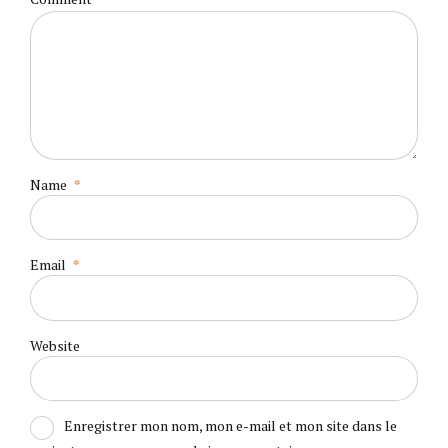
Name
*
Email
*
Website
Enregistrer mon nom, mon e-mail et mon site dans le