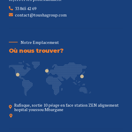
33 865 42 69
contact@toushagroup.com
Notre Emplacement
Où nous trouver?
Rufisque, sortie 10 péage en face station ZEN alignement
hopital youssou Mbargane