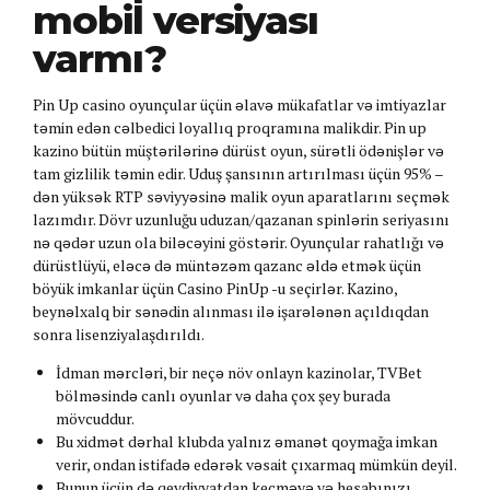
mobil versiyası
varmı?
Pin Up casino oyunçular üçün əlavə mükafatlar və imtiyazlar
təmin edən cəlbedici loyallıq proqramına malikdir. Pin up
kazino bütün müştərilərinə dürüst oyun, sürətli ödənişlər və
tam gizlilik təmin edir. Uduş şansının artırılması üçün 95% –
dən yüksək RTP səviyyəsinə malik oyun aparatlarını seçmək
lazımdır. Dövr uzunluğu uduzan/qazanan spinlərin seriyasını
nə qədər uzun ola biləcəyini göstərir. Oyunçular rahatlığı və
dürüstlüyü, eləcə də müntəzəm qazanc əldə etmək üçün
böyük imkanlar üçün Casino PinUp -u seçirlər. Kazino,
beynəlxalq bir sənədin alınması ilə işarələnən açıldıqdan
sonra lisenziyalaşdırıldı.
İdman mərcləri, bir neçə növ onlayn kazinolar, TVBet
bölməsində canlı oyunlar və daha çox şey burada
mövcuddur.
Bu xidmət dərhal klubda yalnız əmanət qoymağa imkan
verir, ondan istifadə edərək vəsait çıxarmaq mümkün deyil.
Bunun üçün də qeydiyyatdan keçməyə və hesabınızı