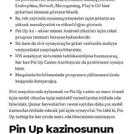
Endorphina, Betsoft, Microgaming, Play’n GO kimi
şirkətləri nümunə göstərə bilərik.
Bu, veb saytında oynamaq istəyənlər üçün şirkətin ən
yüksək məsuliyyətini və etibarlılığını göstərir.
Pin Up Az – əksər müasir Android cihazları üçün rahat
proqram təminatı buraxan bukmekerdir.
Siz həm də slot oynayaraq bu şirkət vasitəsilə maliyyə
vəziyyətinizi yaxşılaşdıra bilərsiniz.
İOS əməliyyat sisteminin təhlükəsizliyinə baxmayaraq,
hər kəs Pin Up Casino Azerbaycan-da problemsiz oynaya
bilər.
Məqalənin bu bölməsində proqramın yüklənməsi üsulu
haqqında danışacağıq.
Slot maşınlarında əylənmək və Pin Up casino az mərc etmək
üçün mobil cihazlar üçün müxtəlif variantlardan istifadə edə
bilərsiniz. Qumar həvəskarları rəsmi saytdan daha çox mobil
kazinodan istifadə edərək pul üçün oynayırlar. Və təbii ki, Pin
Up tətbiqi ilə hər yerdə mərc edə biləcəyinizi unutmayın.
Pin Up kazinosunun