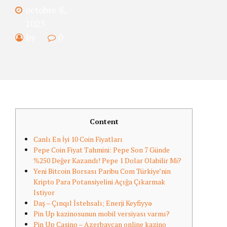
octobre 8,
2023
by
0
Content
Canlı En İyi 10 Coin Fiyatları
Pepe Coin Fiyat Tahmini: Pepe Son 7 Günde
%250 Değer Kazandı! Pepe 1 Dolar Olabilir Mi?
Yeni Bitcoin Borsası Paribu Com Türkiye’nin
Kripto Para Potansiyelini Açığa Çıkarmak
Istiyor
Daş – Çınqıl İstehsalı; Enerji Keyfiyyə
Pin Up kazinosunun mobil versiyası varmı?
Pin Up Casino – Azerbaycan online kazino