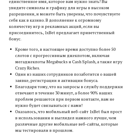
единственное имя, которое вам нужно знать! Вы
увидите символы и графику для игры в высоком
разрешении, и можете быть уверены, что почувствуете
себя как в казино. В дополнение к огромному
количеству игр и рекламных акций, если вы
присоединитесь, 1xBet предлагает приветственный
бонус.
Кроме того, в настоящее время доступно более 50
слотов с прогрессивным джекпотом, включая
мегаджекпоты Megabucks и Cash Splash, а также игру
Crazy Riches.
Один из наших сотрудников позаботится о вашей
заявке, регистрации и активации бонуса.
Благодаря тому, что на запросы в службу поддержки
отвечают в течение 30 минут, а более 90% наших
проблем решаются при первом контакте, вам не
нужно будет связываться с нами!
Оказалось, что мобильный веб-сайт 1xBet был прост
в использовании и выглядел намного лучше, чем
различные другие мобильные веб-сайты, которые
мы тестировали в прошлом.