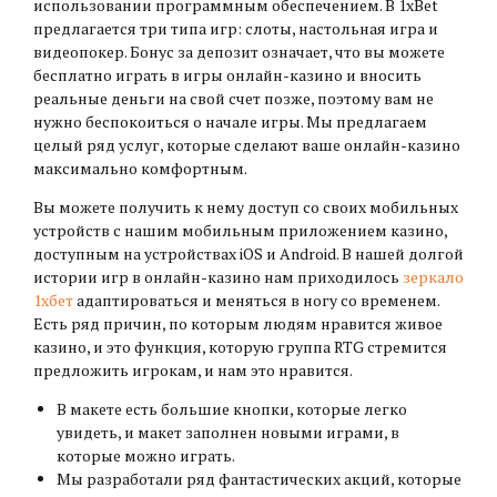
использовании программным обеспечением. В 1xBet
предлагается три типа игр: слоты, настольная игра и
видеопокер. Бонус за депозит означает, что вы можете
бесплатно играть в игры онлайн-казино и вносить
реальные деньги на свой счет позже, поэтому вам не
нужно беспокоиться о начале игры. Мы предлагаем
целый ряд услуг, которые сделают ваше онлайн-казино
максимально комфортным.
Вы можете получить к нему доступ со своих мобильных
устройств с нашим мобильным приложением казино,
доступным на устройствах iOS и Android. В нашей долгой
истории игр в онлайн-казино нам приходилось
зеркало
1хбет
адаптироваться и меняться в ногу со временем.
Есть ряд причин, по которым людям нравится живое
казино, и это функция, которую группа RTG стремится
предложить игрокам, и нам это нравится.
В макете есть большие кнопки, которые легко
увидеть, и макет заполнен новыми играми, в
которые можно играть.
Мы разработали ряд фантастических акций, которые