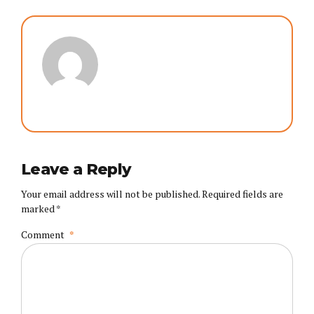
Leave a Reply
Your email address will not be published. Required fields are
marked *
Comment
*