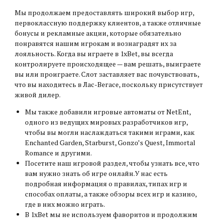
Мы продолжаем предоставлять широкий выбор игр,
первоклассную поддержку клиентов, а также отличные
бонусы и рекламные акции, которые обязательно
понравятся нашим игрокам и вознаградят их за
лояльность. Когда вы играете в 1xBet, вы всегда
контролируете происходящее — вам решать, выиграете
вы или проиграете. Слот заставляет вас почувствовать,
что вы находитесь в Лас-Вегасе, поскольку присутствует
живой дилер.
Мы также добавили игровые автоматы от NetEnt,
одного из ведущих мировых разработчиков игр,
чтобы вы могли наслаждаться такими играми, как
Enchanted Garden, Starburst, Gonzo’s Quest, Immortal
Romance и другими.
Посетите наш игровой раздел, чтобы узнать все, что
вам нужно знать об игре онлайн.У нас есть
подробная информация о правилах, типах игр и
способах оплаты, а также обзоры всех игр и казино,
где в них можно играть.
В 1xBet мы не используем фаворитов и продолжим