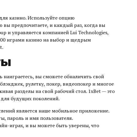
для казино. Используйте опцию
ю вы предпочитаете, и каждый раз, когда вы
up и управляется компанией Lui Technologies,
500 играми казино на выбор и щедрым
t.
ты
ль наиграетесь, вы сможете обналичить свой
блэкджек, рулетку, покер, видеопокер и многое
ивая разделы на свой рабочий стол. 1xBet — это
е для будущих поколений.
тлений является наше мобильное приложение.
ы, пароль и имя пользователя.
айн-играх, и вы можете быть уверены, что