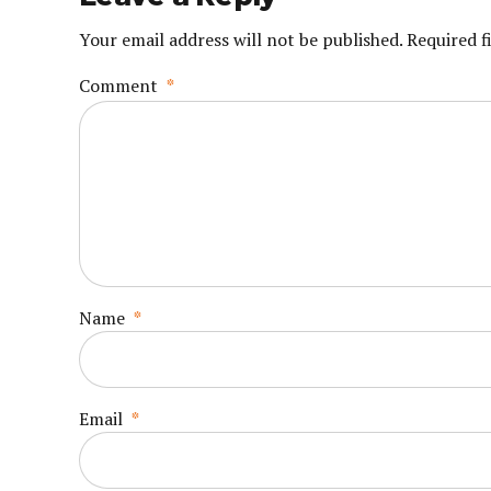
Your email address will not be published. Required f
Comment
*
Name
*
Email
*