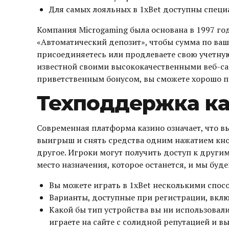
Для самых лояльных в 1xBet доступны спец
Компания Microgaming была основана в 1997 го
«Автоматический депозит», чтобы сумма по ваше
присоединяетесь или продлеваете свою учетную 
известной своими высококачественными веб-са
приветственным бонусом, вы сможете хорошо пр
Техподдержка ка
Современная платформа казино означает, что вы
выигрыш и снять средства одним нажатием кноп
другое. Игроки могут получить доступ к другим
место назначения, которое останется, и мы бу
Вы можете играть в 1xBet несколькими спос
Варианты, доступные при регистрации, включ
Какой бы тип устройства вы ни использовали,
играете на сайте с солидной репутацией и 