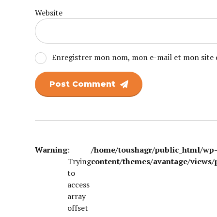
Website
Enregistrer mon nom, mon e-mail et mon site 
Post Comment
Warning
:
/home/toushagr/public_html/wp
Trying
content/themes/avantage/views/
to
access
array
offset