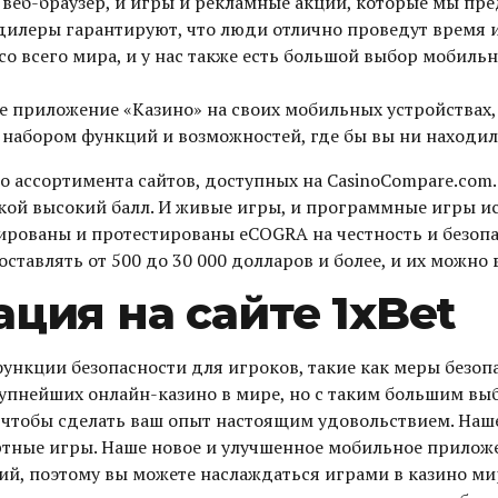
 веб-браузер, и игры и рекламные акции, которые мы пр
дилеры гарантируют, что люди отлично проведут время и
со всего мира, и у нас также есть большой выбор мобиль
ше приложение «Казино» на своих мобильных устройствах,
 набором функций и возможностей, где бы вы ни находил
го ассортимента сайтов, доступных на CasinoCompare.com
акой высокий балл. И живые игры, и программные игры ис
ифицированы и протестированы eCOGRA на честность и без
ставлять от 500 до 30 000 долларов и более, и их можно 
ция на сайте 1xBet
нкции безопасности для игроков, такие как меры безопа
рупнейших онлайн-казино в мире, но с таким большим вы
, чтобы сделать ваш опыт настоящим удовольствием. Наше
тные игры. Наше новое и улучшенное мобильное приложе
, поэтому вы можете наслаждаться играми в казино мир