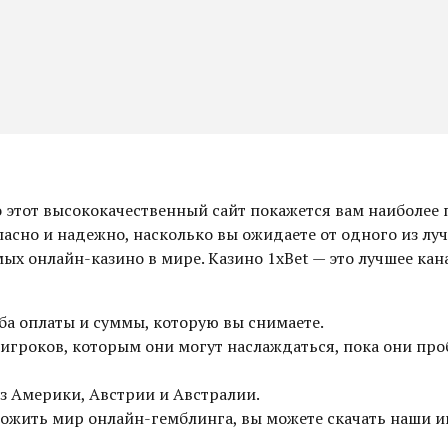
то этот высококачественный сайт покажется вам наиболее
сно и надежно, насколько вы ожидаете от одного из лучш
ых онлайн-казино в мире. Казино 1xBet — это лучшее кан
ба оплаты и суммы, которую вы снимаете.
игроков, которым они могут наслаждаться, пока они про
з Америки, Австрии и Австралии.
ложить мир онлайн-гемблинга, вы можете скачать наши и