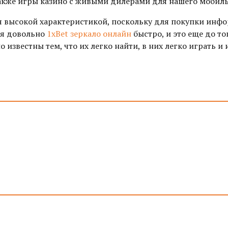
также игры казино с живыми дилерами для нашего мобил
ся высокой характеристикой, поскольку для покупки инф
тся довольно
1xBet зеркало онлайн
быстро, и это еще до то
известны тем, что их легко найти, в них легко играть и