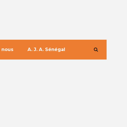
 nous
A. J. A. Sénégal