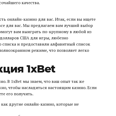
сочайшего качества.
сть онлайн-казино для вас. Итак, если вы ищете
все для вас. Мы предлагаем вам лучший выбор
помогут вам выиграть по-крупному в любой из
0 долларов США для игры, любезно
о списка и предоставили алфавитный список
полноэкранном режиме, что позволяет легко
кция 1xBet
о. В 1xBet мы знаем, что ваш опыт так же
ужно, чтобы насладиться настоящим казино. Если
те его получить.
, как другие онлайн-казино, которые не