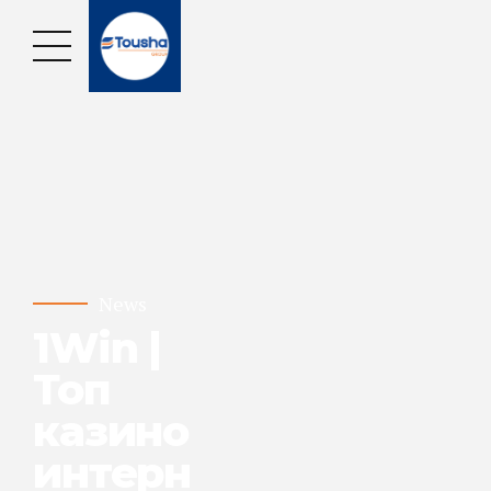
News
1Win |
Топ
казино
интерн