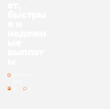
ет,
быстры
е и
надежн
ые
выплат
ы
octobre 3,
2023
by
0