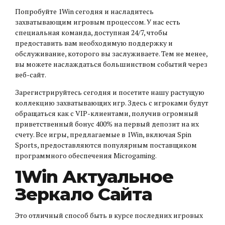
Попробуйте 1Win сегодня и насладитесь
захватывающим игровым процессом. У нас есть
специальная команда, доступная 24/7, чтобы
предоставить вам необходимую поддержку и
обслуживание, которого вы заслуживаете. Тем не менее,
вы можете наслаждаться большинством событий через
веб-сайт.
Зарегистрируйтесь сегодня и посетите нашу растущую
коллекцию захватывающих игр. Здесь с игроками будут
обращаться как с VIP-клиентами, получив огромный
приветственный бонус 400% на первый депозит на их
счету. Все игры, предлагаемые в 1Win, включая Spin
Sports, предоставляются популярным поставщиком
программного обеспечения Microgaming.
1Win Актуальное
Зеркало Сайта
Это отличный способ быть в курсе последних игровых