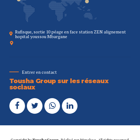
Rufisque, sortie 10 péage en face station ZEN alignement
hopital youssou Mbargane
Entrer en contact
Tousha Group sur les réseaux
sociaux
Copyright by
ToushaGroup
. Réalisé par
Wanekoo
. All rights reserved.