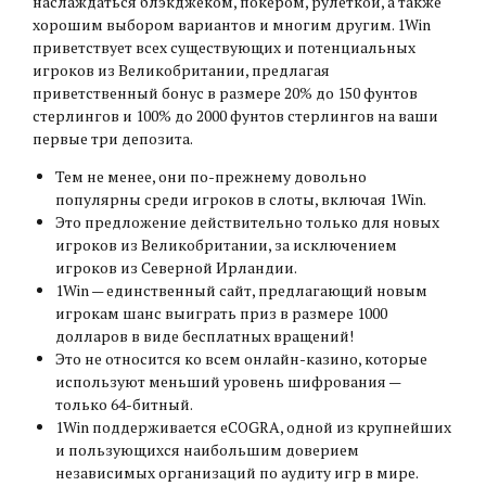
наслаждаться блэкджеком, покером, рулеткой, а также
хорошим выбором вариантов и многим другим. 1Win
приветствует всех существующих и потенциальных
игроков из Великобритании, предлагая
приветственный бонус в размере 20% до 150 фунтов
стерлингов и 100% до 2000 фунтов стерлингов на ваши
первые три депозита.
Тем не менее, они по-прежнему довольно
популярны среди игроков в слоты, включая 1Win.
Это предложение действительно только для новых
игроков из Великобритании, за исключением
игроков из Северной Ирландии.
1Win — единственный сайт, предлагающий новым
игрокам шанс выиграть приз в размере 1000
долларов в виде бесплатных вращений!
Это не относится ко всем онлайн-казино, которые
используют меньший уровень шифрования —
только 64-битный.
1Win поддерживается eCOGRA, одной из крупнейших
и пользующихся наибольшим доверием
независимых организаций по аудиту игр в мире.