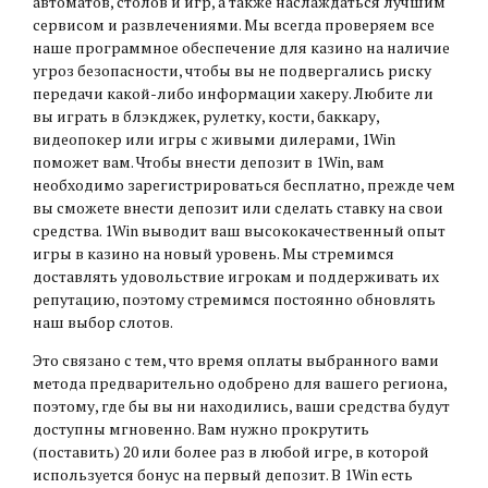
автоматов, столов и игр, а также наслаждаться лучшим
сервисом и развлечениями. Мы всегда проверяем все
наше программное обеспечение для казино на наличие
угроз безопасности, чтобы вы не подвергались риску
передачи какой-либо информации хакеру. Любите ли
вы играть в блэкджек, рулетку, кости, баккару,
видеопокер или игры с живыми дилерами, 1Win
поможет вам. Чтобы внести депозит в 1Win, вам
необходимо зарегистрироваться бесплатно, прежде чем
вы сможете внести депозит или сделать ставку на свои
средства. 1Win выводит ваш высококачественный опыт
игры в казино на новый уровень. Мы стремимся
доставлять удовольствие игрокам и поддерживать их
репутацию, поэтому стремимся постоянно обновлять
наш выбор слотов.
Это связано с тем, что время оплаты выбранного вами
метода предварительно одобрено для вашего региона,
поэтому, где бы вы ни находились, ваши средства будут
доступны мгновенно. Вам нужно прокрутить
(поставить) 20 или более раз в любой игре, в которой
используется бонус на первый депозит. В 1Win есть