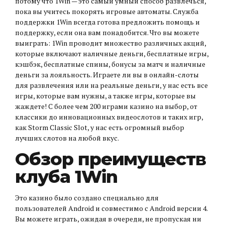
потому что 1Win — это самый умный способ развлечься,
пока вы учитесь покорять игровые автоматы. Служба
поддержки 1Win всегда готова предложить помощь и
поддержку, если она вам понадобится. Что вы можете
выиграть: 1Win проводит множество различных акций,
которые включают наличные деньги, бесплатные игры,
кэшбэк, бесплатные спины, бонусы за матч и наличные
деньги за лояльность. Играете ли вы в онлайн-слоты
для развлечения или на реальные деньги, у нас есть все
игры, которые вам нужны, а также игры, которые вы
жаждете! С более чем 200 играми казино на выбор, от
классики до инновационных видеослотов и таких игр,
как Storm Classic Slot, у нас есть огромный выбор
лучших слотов на любой вкус.
Обзор преимуществ
клуба 1Win
Это казино было создано специально для
пользователей Android и совместимо с Android версии 4.
Вы можете играть, ожидая в очереди, не пропуская ни