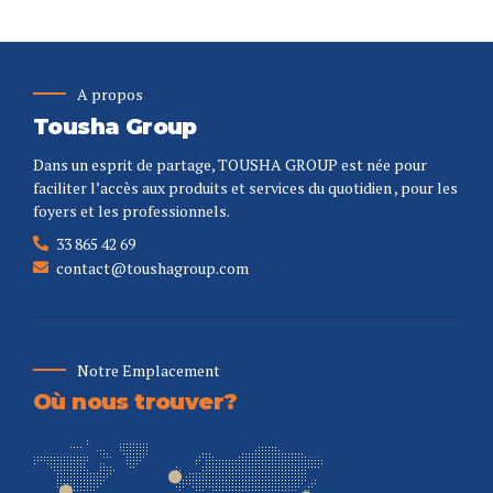
A propos
Tousha Group
Dans un esprit de partage, TOUSHA GROUP est née pour
faciliter l’accès aux produits et services du quotidien , pour les
foyers et les professionnels.
33 865 42 69
contact@toushagroup.com
Notre Emplacement
Où nous trouver?