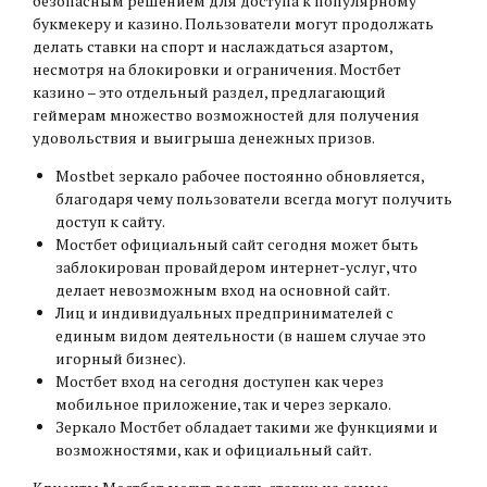
безопасным решением для доступа к популярному
букмекеру и казино. Пользователи могут продолжать
делать ставки на спорт и наслаждаться азартом,
несмотря на блокировки и ограничения. Мостбет
казино – это отдельный раздел, предлагающий
геймерам множество возможностей для получения
удовольствия и выигрыша денежных призов.
Mostbet зеркало рабочее постоянно обновляется,
благодаря чему пользователи всегда могут получить
доступ к сайту.
Мостбет официальный сайт сегодня может быть
заблокирован провайдером интернет-услуг, что
делает невозможным вход на основной сайт.
Лиц и индивидуальных предпринимателей с
единым видом деятельности (в нашем случае это
игорный бизнес).
Мостбет вход на сегодня доступен как через
мобильное приложение, так и через зеркало.
Зеркало Мостбет обладает такими же функциями и
возможностями, как и официальный сайт.