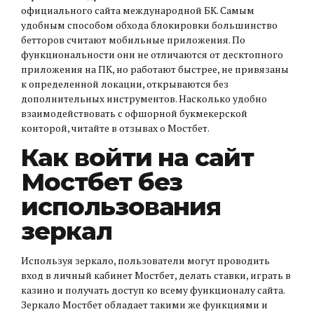
официального сайта международной БК. Самым
удобным способом обхода блокировки большинство
бетторов считают мобильные приложения. По
функциональности они не отличаются от десктопного
приложения на ПК, но работают быстрее, не привязаны
к определенной локации, открываются без
дополнительных инструментов. Насколько удобно
взаимодействовать с офшорной букмекерской
конторой, читайте в отзывах о Мостбет.
Как войти на сайт
Мостбет без
использования
зеркал
Используя зеркало, пользователи могут проводить
вход в личный кабинет Мостбет, делать ставки, играть в
казино и получать доступ ко всему функционалу сайта.
Зеркало Мостбет обладает такими же функциями и