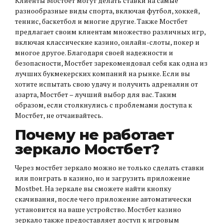
Клиенты Мостбет могут делать ставки на самые
разнообразные виды спорта, включая футбол, хоккей,
теннис, баскетбол и многие другие. Также Мостбет
предлагает своим клиентам множество различных игр,
включая классические казино, онлайн-слоты, покер и
многое другое. Благодаря своей надежности и
безопасности, Мостбет зарекомендовал себя как одна из
лучших букмекерских компаний на рынке. Если вы
хотите испытать свою удачу и получить адреналин от
азарта, Мостбет – лучший выбор для вас. Таким
образом, если столкнулись с проблемами доступа к
Мостбет, не отчаивайтесь.
Почему не работает
зеркало Мостбет?
Через мостбет зеркало можно не только сделать ставки
или поиграть в казино, но и загрузить приложение
Mostbet. На зеркале вы сможете найти кнопку
скачивания, после чего приложение автоматически
установится на ваше устройство. Мостбет казино
зеркало также предоставляет доступ к игровым