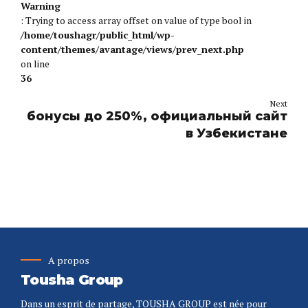
Warning
in Wakad, Pune
: Trying to access array offset on value of type bool in
/home/toushagr/public_html/wp-
content/themes/avantage/views/prev_next.php
on line
36
Next
бонусы до 250%, официальный сайт
в Узбекистане
A propos
Tousha Group
Dans un esprit de partage, TOUSHA GROUP est née pour