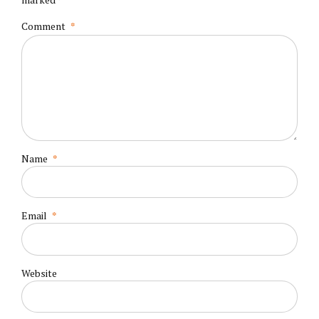
Comment
*
Name
*
Email
*
Website