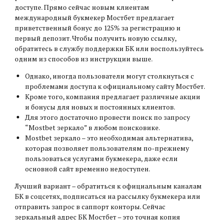
доступе. Прямо сейчас новым клиентам
международный букмекер Мостбет предлагает
приветственный бонус до 125% за регистрацию и
первый депозит. Чтобы получить новую ссылку,
обратитесь в службу поддержки БК или воспользуйтесь
одним из способов из инструкции выше.
Однако, иногда пользователи могут столкнуться с
проблемами доступа к официальному сайту Мостбет.
Кроме того, компания предлагает различные акции
и бонусы для новых и постоянных клиентов.
Для этого достаточно провести поиск по запросу
“Mostbet зеркало” в любом поисковике.
Mostbet зеркало – это необходимая альтернатива,
которая позволяет пользователям по-прежнему
пользоваться услугами букмекера, даже если
основной сайт временно недоступен.
Лучший вариант – обратиться к официальным каналам
БК в соцсетях, подписаться на рассылку букмекера или
отправить запрос в саппорт конторы. Сейчас
зеркальный адрес БК Мостбет – это точная копия