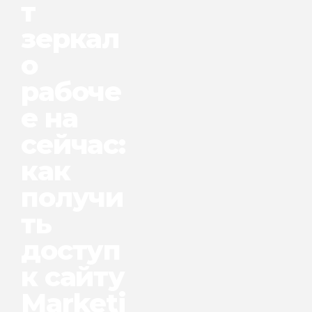
т
зеркал
о
рабоче
е на
сейчас:
как
получи
ть
доступ
к сайту
Marketi