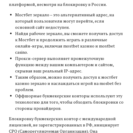
платформой, несмотря на блокировку в России.
Мостбет зеркало – это альтернативный адрес, на
который пользователи могут перейти, если
основной сайт недоступен.
Найдя рабочее зеркало, вы сможете получить доступ
к Мостбет и продолжить играть в различные
онлайн-игры, включая mostbet казино и mostbet
casino.
Прокси-сервер выполняет промежуточную
функцию между вашим компьютером и сайтом,
скрывая ваш реальный IP-адрес.
Таким образом, можно получить доступ к мостбет
казино зеркало и наслаждаться игрой на mosbet без
проблем.
Оффшорные букмекерские конторы используют эту
технологию для того, чтобы обходить блокировки со
стороны провайдеров.
Блокировку букмекерских контор с международной
лицензией, не зарегистрированных в РФ, инициирует
СРО (Саморегулируемая Организация). Она