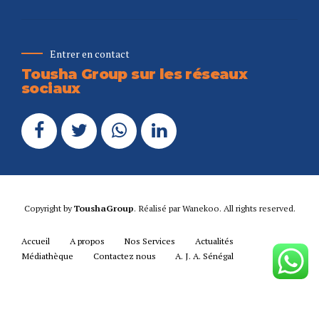
Entrer en contact
Tousha Group sur les réseaux
sociaux
Copyright by
ToushaGroup
. Réalisé par
Wanekoo
. All rights reserved.
Accueil
A propos
Nos Services
Actualités
Médiathèque
Contactez nous
A. J. A. Sénégal