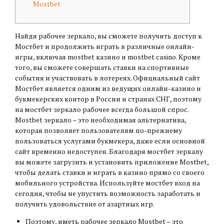
Mostbet
Найдя рабочее зеркало, вы сможете получить доступ к
Мостбет и продолжить играть в различные онлайн-
игры, включая mostbet казино и mostbet casino. Кроме
того, вы сможете совершать ставки на спортивные
события и участвовать в лотереях. Официальный сайт
Мостбет является одним из ведущих онлайн-казино и
букмекерских контор в России и странах СНГ, поэтому
на мостбет зеркало рабочее всегда большой спрос.
Mostbet зеркало – это необходимая альтернатива,
которая позволяет пользователям по-прежнему
пользоваться услугами букмекера, даже если основной
сайт временно недоступен. Благодаря мостбет зеркалу
вы можете загрузить и установить приложение Mostbet,
чтобы делать ставки и играть в казино прямо со своего
мобильного устройства. Используйте мостбет вход на
сегодня, чтобы не упустить возможность заработать и
получить удовольствие от азартных игр.
Поэтому, иметь рабочее зеркало Mostbet – это