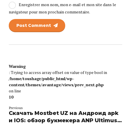
Enregistrer mon nom, mon e-mail et mon site dans le
navigateur pour mon prochain commentaire.
Post Comment
Warning
: Trying to access array offset on value of type bool in
/home/toushagr/public_html/wp-
content/themes/avantage/views/prev_next.php
on line
10
Previous
Скачать Mostbet UZ на Андроид apk
и IOS: обзор букмекера ANP Ultimus:
Premium 2, 2 5, 3, 3.5 BHK Apartments