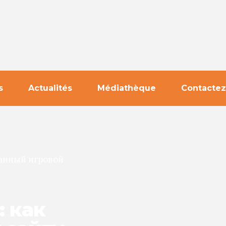
s
Actualités
Médiathèque
Contactez
анный игровой
: как