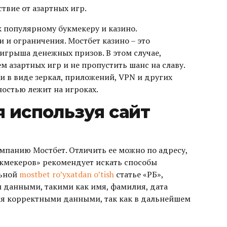
твие от азартных игр.
 популярному букмекеру и казино.
 и ограничения. Мостбет казино – это
грыша денежных призов. В этом случае,
 азартных игр и не пропустить шанс на славу.
 в виде зеркал, приложений, VPN и других
ностью лежит на игроках.
я используя сайт
мпанию Мостбет. Отличить ее можно по адресу,
укмекеров» рекомендует искать способы
льной
mostbet ro’yxatdan o’tish
статье «РБ»,
 данными, такими как имя, фамилия, дата
оля корректными данными, так как в дальнейшем