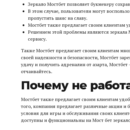
Зеркало Мостбет позволяет букмекеру сохра
В этом случае, пользователи могут воспольз
пропустить шанс на славу.
Мостбет также предлагает своим клиентам у
Решением этой проблемы являются зеркала M
сервису.
Также Мостбет предлагает своим клиентам множ
своей надежности и безопасности, Мостбет зар
удачу и получить адреналин от азарта, Мостбет
отчаивайтесь.
Почему не работ
Мостбет также предлагает своим клиентам удоб
того, компания предлагает различные акции и
условия для игры и обслуживания своих клиент
доступны и функциональны на Мост бет зеркало