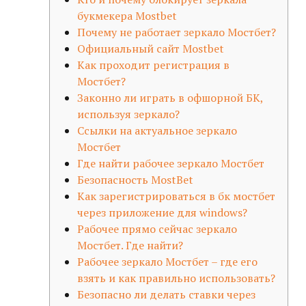
букмекера Mostbet
Почему не работает зеркало Мостбет?
Официальный сайт Mostbet
Как проходит регистрация в
Мостбет?
Законно ли играть в офшорной БК,
используя зеркало?
Ссылки на актуальное зеркало
Мостбет
Где найти рабочее зеркало Мостбет
Безопасность MostBet
Как зарегистрироваться в бк мостбет
через приложение для windows?
Рабочее прямо сейчас зеркало
Мостбет. Где найти?
Рабочее зеркало Мостбет – где его
взять и как правильно использовать?
Безопасно ли делать ставки через