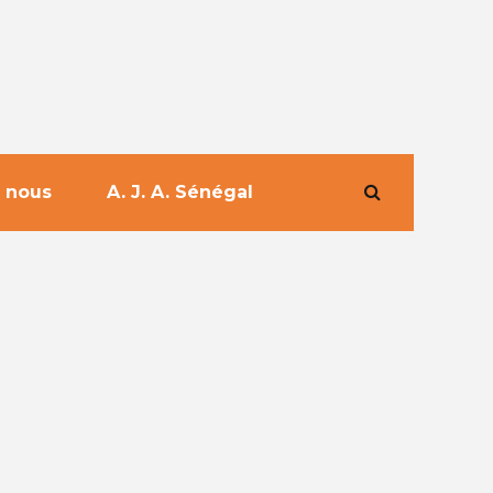
 nous
A. J. A. Sénégal