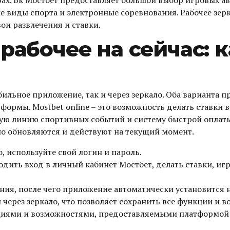
рах. Бк Мостбет предоставляет большой выбор игровых ав
е виды спорта и электронные соревнования. Рабочее зер
ои развлечения и ставки.
рабочее на сейчас: 
обильное приложение, так и через зеркало. Оба варианта
тформы. Mostbet online – это возможность делать ставки 
кую линию спортивных событий и систему быстрой оплаты
рно обновляются и действуют на текущий момент.
, используйте свой логин и пароль.
дить вход в личный кабинет Мостбет, делать ставки, игр
ния, после чего приложение автоматически установится н
через зеркало, что позволяет сохранить все функции и в
иями и возможностями, предоставляемыми платформой – 