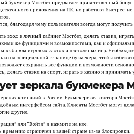
й букмекер Мостбет предлагает приветственный бонус д
десктопного приложения на ПК, но работают быстрее, не
тов.
тся, благодаря чему пользователи всегда могут получить 
ть вход в личный кабинет Мостбет, делать ставки, играть
такими же функциями и возможностями, как и официальный
им выбором игровых слотов и настольных игр. Необходим
лько на официальной странице букмекера, чтобы избежат
позволяет сохранить все функции и возможности основног
ь, делать ставки на спорт, играть в казино и принимать у
ует зеркала букмекера M
керских компаний в России. Букмекерская контора Мостб
добным интерфейсом сайта. Клиенты Мостбет могут дела
огие другие.
рация” или “Войти” и нажмите на нее.
ь временно ограничен в вашей стране из-за блокировки.