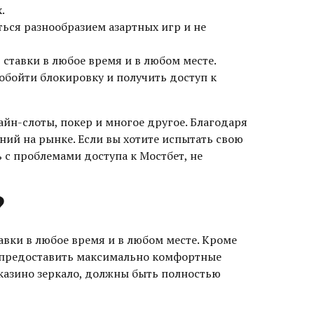
.
ться разнообразием азартных игр и не
ставки в любое время и в любом месте.
обойти блокировку и получить доступ к
йн-слоты, покер и многое другое. Благодаря
ний на рынке. Если вы хотите испытать свою
ь с проблемами доступа к Мостбет, не
?
авки в любое время и в любом месте. Кроме
я предоставить максимально комфортные
 казино зеркало, должны быть полностью