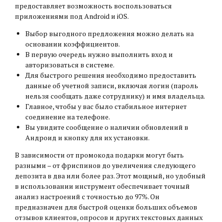
предоставляет возможность воспользоваться
приложениями под Android и iOS.
Выбор выгодного предложения можно делать на
основании коэффициентов.
В первую очередь нужно выполнить вход и
авторизоваться в системе.
Для быстрого решения необходимо предоставить
данные об учетной записи, включая логин (пароль
нельзя сообщать даже сотруднику) и имя владельца.
Главное, чтобы у вас было стабильное интернет
соединение на телефоне.
Вы увидите сообщение о наличии обновлений в
Андроид и кнопку для их установки.
В зависимости от промокода подарки могут быть
разными – от фриспинов до увеличения следующего
депозита в два или более раз. Этот мощный, но удобный
в использовании инструмент обеспечивает точный
анализ настроений с точностью до 97%. Он
предназначен для быстрой оценки больших объемов
отзывов клиентов, опросов и других текстовых данных