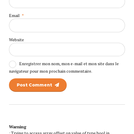
Email
*
Website
Enregistrer mon nom, mon e-mail et mon site dans le
navigateur pour mon prochain commentaire.
Post Comment
Warning
: Trying to access array offset on value of type bool in