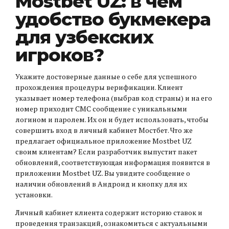
Mostbet UZ: в чем
удобство букмекера
для узбекских
игроков?
Укажите достоверные данные о себе для успешного
прохождения процедуры верификации. Клиент
указывает номер телефона (выбрав код страны) и на его
номер приходит СМС сообщение с уникальными
логином и паролем. Их он и будет использовать, чтобы
совершить вход в личный кабинет Мостбет. Что же
предлагает официальное приложение Mostbet UZ
своим клиентам? Если разработчик выпустит пакет
обновлений, соответствующая информация появится в
приложении Mostbet UZ. Вы увидите сообщение о
наличии обновлений в Андроид и кнопку для их
установки.
Личный кабинет клиента содержит историю ставок и
проведения транзакций, ознакомиться с актуальными