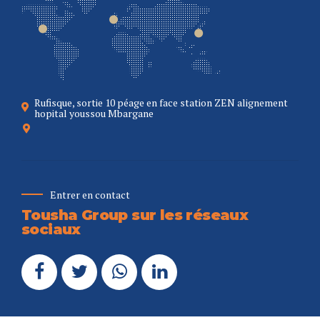
Rufisque, sortie 10 péage en face station ZEN alignement
hopital youssou Mbargane
Entrer en contact
Tousha Group sur les réseaux
sociaux