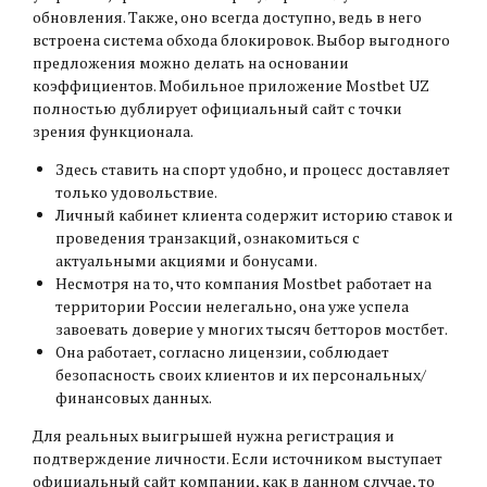
обновления. Также, оно всегда доступно, ведь в него
встроена система обхода блокировок. Выбор выгодного
предложения можно делать на основании
коэффициентов. Мобильное приложение Mostbet UZ
полностью дублирует официальный сайт с точки
зрения функционала.
Здесь ставить на спорт удобно, и процесс доставляет
только удовольствие.
Личный кабинет клиента содержит историю ставок и
проведения транзакций, ознакомиться с
актуальными акциями и бонусами.
Несмотря на то, что компания Mostbet работает на
территории России нелегально, она уже успела
завоевать доверие у многих тысяч бетторов мостбет.
Она работает, согласно лицензии, соблюдает
безопасность своих клиентов и их персональных/
финансовых данных.
Для реальных выигрышей нужна регистрация и
подтверждение личности. Если источником выступает
официальный сайт компании, как в данном случае, то