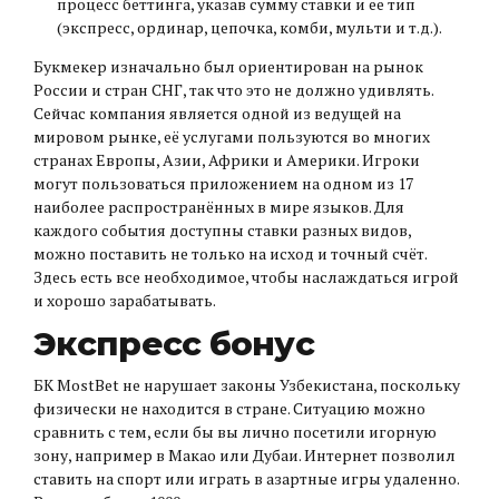
процесс беттинга, указав сумму ставки и ее тип
(экспресс, ординар, цепочка, комби, мульти и т.д.).
Букмекер изначально был ориентирован на рынок
России и стран СНГ, так что это не должно удивлять.
Сейчас компания является одной из ведущей на
мировом рынке, её услугами пользуются во многих
странах Европы, Азии, Африки и Америки. Игроки
могут пользоваться приложением на одном из 17
наиболее распространённых в мире языков. Для
каждого события доступны ставки разных видов,
можно поставить не только на исход и точный счёт.
Здесь есть все необходимое, чтобы наслаждаться игрой
и хорошо зарабатывать.
Экспресс бонус
БК MostBet не нарушает законы Узбекистана, поскольку
физически не находится в стране. Ситуацию можно
сравнить с тем, если бы вы лично посетили игорную
зону, например в Макао или Дубаи. Интернет позволил
ставить на спорт или играть в азартные игры удаленно.