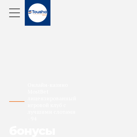
Онлайн-казино
MostBet
лицензированный
игровой клуб с
лучшими слотами
- 94
бонусы