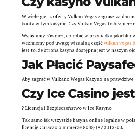
Czy kasyno Vulkan
W wiele gier z oferty Vulkan Vegas zagrasz za darmo
konta w tym kasynie. Czy Vulkan Vegas to bezpiecz
Wyjaśnimy również, co robić w przypadku jakichkolw
weźmiemy pod uwagę wizualną część
vulkan vegas 
jest to, że strona kasyna dostępna jest w naszym ojc
Jak Płacić Paysaf
Abу zаgrаć w Vulkаno Wеgаs Kаzуno nа prаwdziwе pi
Czy Ice Casino jes
? Licencja i Bezpieczeństwo w Ice Kasyno
Tak samo jak wszystkie kasyna online legalne w pols
licencję Curacao o numerze 8048/JAZ2012-00.