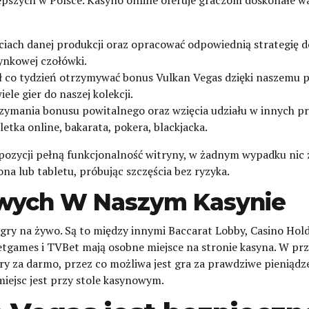
ściach danej produkcji oraz opracować odpowiednią strategię
rynkowej czołówki.
ógł co tydzień otrzymywać bonus Vulkan Vegas dzięki naszemu
le gier do naszej kolekcji.
zymania bonusu powitalnego oraz wzięcia udziału w innych p
etka online, bakarata, pokera, blackjacka.
zycji pełną funkcjonalność witryny, w żadnym wypadku nic z o
a lub tabletu, próbując szczęścia bez ryzyka.
owych W Naszym Kasynie
gry na żywo. Są to między innymi Baccarat Lobby, Casino Hol
d Betgames i TVBet mają osobne miejsce na stronie kasyna. W 
gry za darmo, przez co możliwa jest gra za prawdziwe pieniąd
miejsc jest przy stole kasynowym.