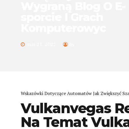
Wygraną Blog O E-
sporcie I Grach
Komputerowyc
mai 21, 2022
by
Wskazówki Dotyczące Automatów Jak Zwiększyć Sz
Vulkanvegas Re
Na Temat Vulk