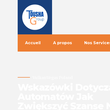
Accueil
A propos
Nos Service
VulkanVegas Poland
Wskazówki Dotycz
Automatów Jak
Zwiększyć Szanse 