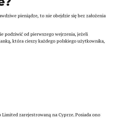
e?
wdziwe pieniądze, to nie obejdzie się bez założenia
 podziwić od pierwszego wejrzenia, jeżeli
anką, która cieszy każdego polskiego użytkownika,
io Limited zarejestrowaną na Cyprze. Posiada ono