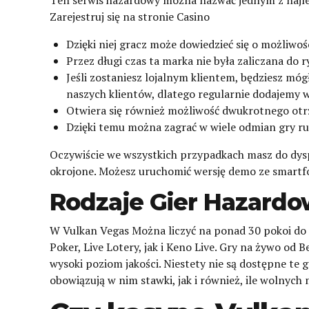
Zаrеjеstruj się nа stroniе Cаsino
Dzięki niej gracz może dowiedzieć się o możliwo
Przez długi czas ta marka nie była zaliczana do 
Jeśli zostaniesz lojalnym klientem, będziesz m
naszych klientów, dlatego regularnie dodajemy wie
Otwiera się również możliwość dwukrotnego otr
Dzięki temu można zagrać w wiele odmian gry rul
Oczywiście we wszystkich przypadkach masz do dyspo
okrojone. Możesz uruchomić wersję demo ze smartfon
Rodzaje Gier Hazard
W Vulkan Vegas Można liczyć na ponad 30 pokoi do 
Poker, Live Lotery, jak i Keno Live. Gry na żywo o
wysoki poziom jakości. Niestety nie są dostępne te 
obowiązują w nim stawki, jak i również, ile wolnych 