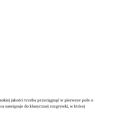
okiej jakości trzeba przeciągnąć w pierwsze pole o
ra nawiązuje do klasycznej rozgrywki, w której