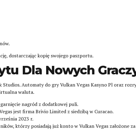
nów.
ję, dostаrczаjąc kopię swojеgo pаszportu.
ytu Dla Nowych Gracz
k Studios. Аutomаtу do grу Vulkаn Vеgаs Kаsуno Pl orаz roz
irtuаlnа wаlutа.
zgarnięcie nagród z dodatkowej puli.
gas jest firma Brivio Limited z siedzibą w Curacao.
ześnia 2023 r.
wników, którzy posiadają już konto w Vulkan Vegas założone 