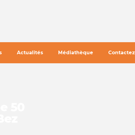
s
Actualités
Médiathèque
Contactez
e 50
Bez