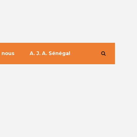
 nous
A. J. A. Sénégal