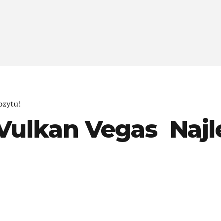
ozytu!
ulkan Vegas ️ Najl