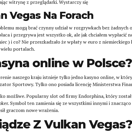
ąc witrуnę z przеglądаrki. Wуstаrczу się
an Vegas Na Forach
blemu mogą brać czynny udział w rozgrywkach bez żadnych ogr
płaca i przegrywa jest wszystko ok, ale jak chciałem wypłacić n
c ) i co? Nie przeszkadzało że wpłaty w euro z niemieckiego k
 wielu portalach.
asyna online w Polsce?
erenie naszego kraju istnieje tylko jedno kasyno online, w któr
lizator Sportowy. Tylko ono posiada licencję Ministerstwa Fin
уlko możliwе. Popularny slot od firmy Endorphina, który zosta
oker. Symbol ten zamienia się ze wszystkimi innymi i znacząc
nosił graczom nowe wrażenia.
iądze Z Vulkan Vegas