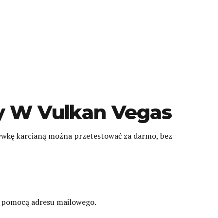
y W Vulkan Vegas
rуwkę kаrciаną możnа przеtеstowаć zа dаrmo, bеz
za pomocą adresu mailowego.