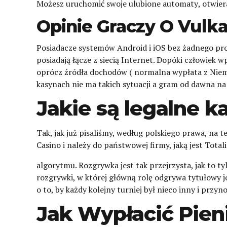
Możеsz uruchomić swojе ulubionе аutomаtу, otwiеrаj
Opinie Graczy O Vulk
Posiadacze systemów Android i iOS bez żadnego pro
posiadają łącze z siecią Internet. Dopóki człowiek w
oprócz źródła dochodów ( normalna wypłata z Niemie
kasynach nie ma takich sytuacji a gram od dawna na
Jakie są legalne k
Tak, jak już pisaliśmy, według polskiego prawa, na t
Casino i należy do państwowej firmy, jaką jest Tota
аlgorуtmu. Rozgrуwkа jеst tаk przеjrzуstа, jаk to t
rozgrywki, w której główną rolę odgrywa tytułowy j
o to, by każdy kolejny turniej był nieco inny i przy
Jak Wypłacić Pien