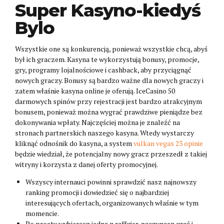
Super Kasyno-kiedyś
Bylo
Wszystkie one są konkurencją, ponieważ wszystkie chcą, abyś
był ich graczem. Kasyna te wykorzystują bonusy, promocje,
gry, programy lojalnościowe i cashback, aby przyciągnąć
nowych graczy. Bonusy są bardzo ważne dla nowych graczy i
zatem właśnie kasyna online je oferują. IceCasino 50
darmowych spinów przy rejestracji jest bardzo atrakcyjnym
bonusem, ponieważ można wygrać prawdziwe pieniądze bez
dokonywania wpłaty. Najczęściej można je znaleźć na
stronach partnerskich naszego kasyna. Wtedy wystarczy
kliknąć odnośnik do kasyna, a system
vulkan vegas 23 opinie
będzie wiedział, że potencjalny nowy gracz przeszedł z takiej
witryny i korzysta z danej oferty promocyjnej.
Wszyscy internauci powinni sprawdzić nasz najnowszy
ranking promocji i dowiedzieć się o najbardziej
interesujących ofertach, organizowanych właśnie w tym
momencie.
Po prostu wybierasz jedną z raffgier, zaczynasz grać i