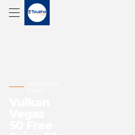
VulkanVegas
Poland
Vulkan
Vegas
50 Free