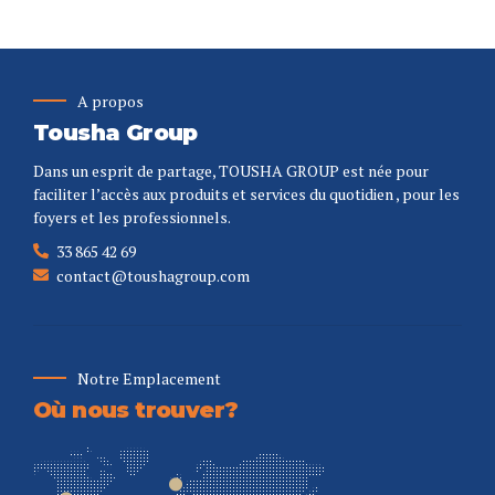
A propos
Tousha Group
Dans un esprit de partage, TOUSHA GROUP est née pour
faciliter l’accès aux produits et services du quotidien , pour les
foyers et les professionnels.
33 865 42 69
contact@toushagroup.com
Notre Emplacement
Où nous trouver?