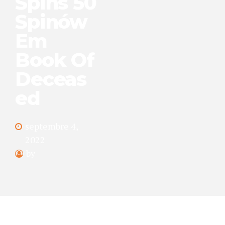
Spins 50
Spinów
Em
Book Of
Deceas
ed
septembre 4,
2022
by