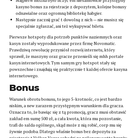
Najpierw można było liczyć em niesamowicie przystępny
kasyno bonus za rejestracje z depozytem, kolejne bonusy
odnawialne oraz ogromną bibliotekę habgier.
Następnie zacznij grać t dowolną z nich — nie musisz się
specjalnie zgłaszać, ani też wykupywać biletu.
Pierwsze hotspoty dla potrzeb punktów naziemnych oraz
kasyn zostały wyprodukowane przez firmę Novomatic.
Prawdziwą rewolucję przyniósł rozwój internetu, który
sprawił, że maszyny oraz gracze przenieśli się mhh portale
kasyn internetowych. Tym samym gry hotspot stały się
powszechne i znajdują się praktycznie t każdej ofercie kasyna
internetowego.
Bonus
Warunek obrotu bonusu, to jego 5-krotnośc, co jest bardzo
niskim, a new zarazem przystępnym warunkiem dla gracza.
Oznacza to, że bawiąc się z tą promocją, gracz musi obstawić
zakład em sumę 500 zł, a cała kwota, która mu pozostanie,
trafi do salda ogólnego, skąd może z nią robić, corp mu się
żywnie podoba. Dlatego właśnie bonus bez depozytu za
rejestracje t Vulkan Vegas uchodzi za najlepszy watts branży.