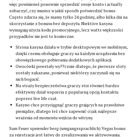
więc powinieneś ponownie sprawdzić swoje konto i actually
zobaczyć, czy musisz w jakiś sposób potwierdzić bonus.
Często zdarza się, że mamy tylko 24 godziny, albo kilka dni na
skorzystanie z bonusu bez depozytu. Niektóre kasyna
wymagają użycia kodu promocyjnego, lecz watts większości
przypadków nie jest to konieczne.
Strona kasyna działa w trybie desktopowym we mobilnym,
dzięki czemu obsługuje graczy na każdym urządzeniu bez
obowiązkowego pobierania dodatkowych aplikacji.
Owocówki powstały wy??cznie dlatego, że pierwsze sloty
zostały zakazane, ponieważ niektórzy zaczynali się na
nich bogacić.
Na straży bezpieczeństwa graczy stoi również bardzo
efektywny dział wsparcia z popularną opcją kontaktu
poprzez live life czat.
Kasyno chce przyciągnąć graczy grających na prawdziwe
pieniądze, dlatego też chce zapewnić ci jak najlepsze
wrażenia od momentu wejścia do witryny.
Sam Feuer speiender berg (umgangssprachlich) Vegas bonus
za rejestracje jest łatwy do zrealizowania we aktywowania.