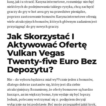
kasę, jak i u stracić. Kasyna internetowe, rozumiejąc niechęć
niektórych do podejmowania takiego ryzyka, chcą zachęcić
graczy do gry w hot area gry na prawdziwe pieniądze,
poprzez zastosowanie bonusów. Kasyna internetowe oferują
wiele atrakcyjnych bonusów, których głównym zadaniem jest
przyciągnąć do gry nowych graczy.
Jak Skorzystać I
Aktywować Ofertę
Vulkan Vegas
Twenty-five Euro Bez
Depozytu?
Nie – do wyboru będziesz miał wy??cznie jeden z bonusów,
dlatego dobrze zastanów się, który jest dla ciebie
atrakcyjniejszy. Rozumiemy, że oferty bonusowe są bardzo
kuszące, an im większy bonus, tym wydaje się być lepszy.
Jednak, polecamy wstrzymać się z . podjęciem decyzji
wyłącznie na tej podstawie. Być może przegapiłeś jakiś krok,