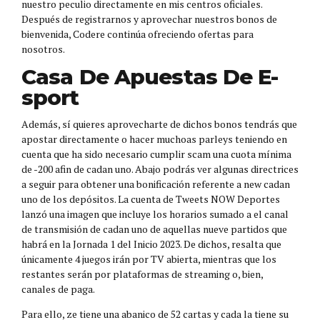
nuestro peculio directamente en mis centros oficiales.
Después de registrarnos y aprovechar nuestros bonos de
bienvenida, Codere continúa ofreciendo ofertas para
nosotros.
Casa De Apuestas De E-
sport
Además, sí quieres aprovecharte de dichos bonos tendrás que
apostar directamente o hacer muchoas parleys teniendo en
cuenta que ha sido necesario cumplir scam una cuota mínima
de -200 afin de cadan uno. Abajo podrás ver algunas directrices
a seguir para obtener una bonificación referente a new cadan
uno de los depósitos. La cuenta de Tweets NOW Deportes
lanzó una imagen que incluye los horarios sumado a el canal
de transmisión de cadan uno de aquellas nueve partidos que
habrá en la Jornada 1 del Inicio 2023. De dichos, resalta que
únicamente 4 juegos irán por TV abierta, mientras que los
restantes serán por plataformas de streaming o, bien,
canales de paga.
Para ello, ze tiene una abanico de 52 cartas y cada la tiene su