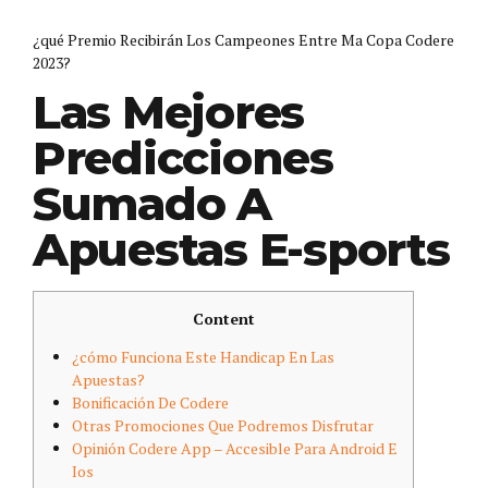
¿qué Premio Recibirán Los Campeones Entre Ma Copa Codere
2023?
Las Mejores
Predicciones
Sumado A
Apuestas E-sports
Content
¿cómo Funciona Este Handicap En Las
Apuestas?
Bonificación De Codere
Otras Promociones Que Podremos Disfrutar
Opinión Codere App – Accesible Para Android E
Ios