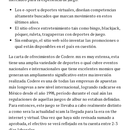
Los e-sport u deportes virtuales, diseñan competencias
altamente buscados que marcan movimiento en estos
últimos años.
El sitio ofrece entretenimiento tais como bingo, blackjack,
póquer, ruleta, tragaperras con deportes de juego.
Sin embargo, el sitio web sólo inventar las promociones o
qual están disponibles en el país en cuestión.
La carta de ofrecimientos de Codere. mx es muy extensa, esta
tiene una amplia variedade de deportes o qual cubre eventos
nacionales e internacionales que tiene excelentes momios que
generan un ampliamento significativo entre ma inversión
realizada. Codere es una de todas las empresas de apuestas
más longevas a new nivel internacional, logrando radicarse en
México desde el año 1998, período durante el cual aún las
regulaciones de aquellas juegos de albur no estaban definidas.
Para entonces, este juego se llevaba a cabo realmente distinto
a como sera la actualidad scam la llegada para la era on the
internet y virtual. Una vez que haya sido revisada sumado a
aprobada, el efectivo se verá reflejado en tu cuenta entre 2-3
días laborales.