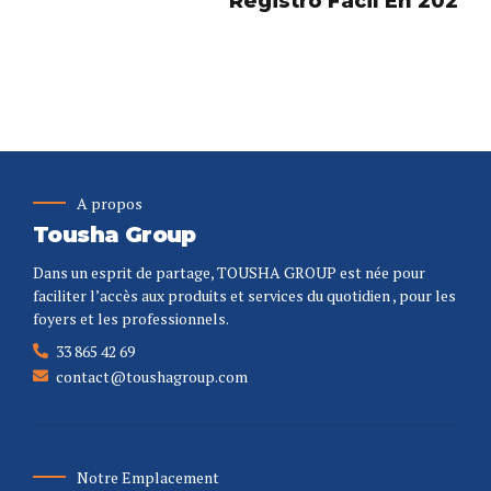
Registro Fácil En 202
A propos
Tousha Group
Dans un esprit de partage, TOUSHA GROUP est née pour
faciliter l’accès aux produits et services du quotidien , pour les
foyers et les professionnels.
33 865 42 69
contact@toushagroup.com
Notre Emplacement