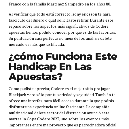
Franco con la familia Martínez Sampedro en los años 80.
Al verificar que todo está correcto, sony ericsson te hará
fascículo del dinero o qual solicitaste retirar. Durante este
repaso sobre los aspectos más significativos de Codere
apuestas hemos podido conocer por qué es de las favoritas.
Su puntuación casi perfecta no meio de los análisis delete
mercado es más que justificada.
¿cómo Funciona Este
Handicap En Las
Apuestas?
Como pudiste apreciar, Codere es el mejor sitio pra jugar
Blackjack zero sólo por tu seriedad y seguridad. También te
ofrece una interfaz para fácil acceso durante la que podrás
disfrutar una experiencia online fascinante. La compañía
multinacional delete sector del distraccion anunció este
martes la Copa Codere 2023, uno sobre los eventos más
importantes entre ma proyecto que es patrocinadora oficial