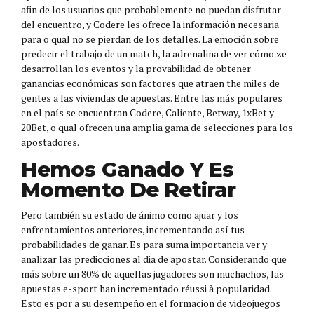
afin de los usuarios que probablemente no puedan disfrutar
del encuentro, y Codere les ofrece la información necesaria
para o qual no se pierdan de los detalles. La emoción sobre
predecir el trabajo de un match, la adrenalina de ver cómo ze
desarrollan los eventos y la provabilidad de obtener
ganancias económicas son factores que atraen the miles de
gentes a las viviendas de apuestas. Entre las más populares
en el país se encuentran Codere, Caliente, Betway, 1xBet y
20Bet, o qual ofrecen una amplia gama de selecciones para los
apostadores.
Hemos Ganado Y Es
Momento De Retirar
Pero también su estado de ánimo como ajuar y los
enfrentamientos anteriores, incrementando así tus
probabilidades de ganar. Es para suma importancia ver y
analizar las predicciones al dia de apostar. Considerando que
más sobre un 80% de aquellas jugadores son muchachos, las
apuestas e-sport han incrementado réussi à popularidad.
Esto es por a su desempeño en el formacion de videojuegos