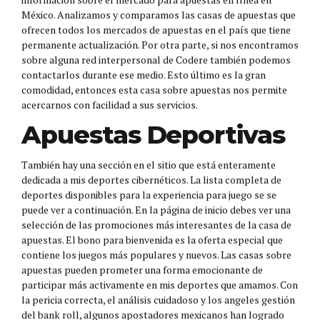
México. Analizamos y comparamos las casas de apuestas que
ofrecen todos los mercados de apuestas en el país que tiene
permanente actualización. Por otra parte, si nos encontramos
sobre alguna red interpersonal de Codere también podemos
contactarlos durante ese medio. Esto último es la gran
comodidad, entonces esta casa sobre apuestas nos permite
acercarnos con facilidad a sus servicios.
Apuestas Deportivas
También hay una sección en el sitio que está enteramente
dedicada a mis deportes cibernéticos. La lista completa de
deportes disponibles para la experiencia para juego se se
puede ver a continuación. En la página de inicio debes ver una
selección de las promociones más interesantes de la casa de
apuestas. El bono para bienvenida es la oferta especial que
contiene los juegos más populares y nuevos. Las casas sobre
apuestas pueden prometer una forma emocionante de
participar más activamente en mis deportes que amamos. Con
la pericia correcta, el análisis cuidadoso y los angeles gestión
del bank roll, algunos apostadores mexicanos han logrado