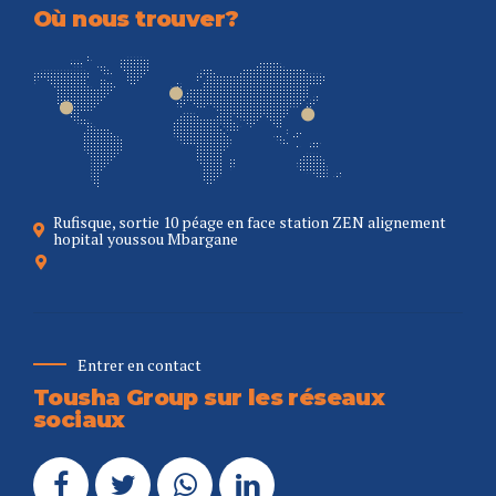
Où nous trouver?
Rufisque, sortie 10 péage en face station ZEN alignement
hopital youssou Mbargane
Entrer en contact
Tousha Group sur les réseaux
sociaux