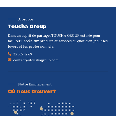
A propos
Tousha Group
Dans un esprit de partage, TOUSHA GROUP est née pour
faciliter l’accès aux produits et services du quotidien , pour les
foyers et les professionnels.
33 865 42 69
contact@toushagroup.com
Notre Emplacement
Où nous trouver?