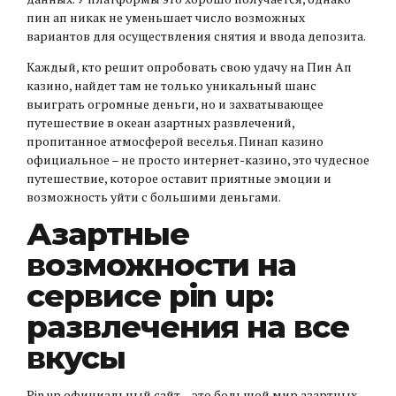
пин ап никак не уменьшает число возможных
вариантов для осуществления снятия и ввода депозита.
Каждый, кто решит опробовать свою удачу на Пин Ап
казино, найдет там не только уникальный шанс
выиграть огромные деньги, но и захватывающее
путешествие в океан азартных развлечений,
пропитанное атмосферой веселья. Пинап казино
официальное – не просто интернет-казино, это чудесное
путешествие, которое оставит приятные эмоции и
возможность уйти с большими деньгами.
Азартные
возможности на
сервисе pin up:
развлечения на все
вкусы
Pin up официальный сайт – это большой мир азартных