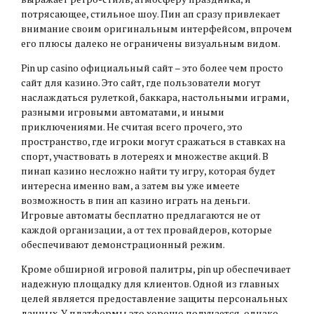
потрясающее, стильное шоу. Пин ап сразу привлекает
внимание своим оригинальным интерфейсом, впрочем
его плюсы далеко не ограничены визуальным видом.
Pin up casino официальный сайт – это более чем просто
сайт для казино. Это сайт, где пользователи могут
наслаждаться рулеткой, баккара, настольными играми,
разными игровыми автоматами, и иными
приключениями. Не считая всего прочего, это
пространство, где игроки могут сражаться в ставках на
спорт, участвовать в лотереях и множестве акций. В
пинап казино несложно найти ту игру, которая будет
интересна именно вам, а затем вы уже имеете
возможность в пин ап казино играть на деньги.
Игровые автоматы бесплатно предлагаются не от
каждой организации, а от тех провайдеров, которые
обеспечивают демонстрационный режим.
Кроме обширной игровой палитры, pin up обеспечивает
надежную площадку для клиентов. Одной из главных
целей является предоставление защиты персональных
данных. У платформы это хорошо получается, однако