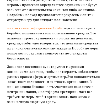
игровых процессов определяются случайно и не будут
зависеть от вмешательства клиентов либо же казино.
Подобный подход предполагает прекрасный опыт и
открытую игру для каждого пользователя.
пин ап казино официальный сайт
зеркало участвует в
борьбе с мошенничеством и отмыванием средств. Это
включает проверку личности при снятии денежных
средств, чтобы удостовериться, что денежные средства
идут исключительно хозяину аккаунта. Подобные меры
помогают поддержать конкурентные стандарты
безопасности.
Заведение постоянно аудитируется мировыми
компаниями для того, чтобы подтвердить соблюдение
разных правил сферы азартных игр. Это дополнительно
доказывает надежность и честность организации. В
пин-ап казино безопасность участников находится в
центре внимания, и платформа предпринимает все
требуемые меры, чтобы организовать надежную и
защищенную азартную среду.