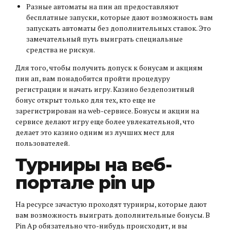
Разные автоматы на пин ап предоставляют
бесплатные запуски, которые дают возможность вам
запускать автоматы без дополнительных ставок. Это
замечательный путь выиграть специальные
средства не рискуя.
Для того, чтобы получить допуск к бонусам и акциям
пин ап, вам понадобится пройти процедуру
регистрации и начать игру. Казино бездепозитный
бонус открыт только для тех, кто еще не
зарегистрирован на web-сервисе. Бонусы и акции на
сервисе делают игру еще более увлекательной, что
делает это казино одним из лучших мест для
пользователей.
Турниры на веб-
портале pin up
На ресурсе зачастую проходят турниры, которые дают
вам возможность выиграть дополнительные бонусы. В
Pin Ap обязательно что-нибудь происходит, и вы