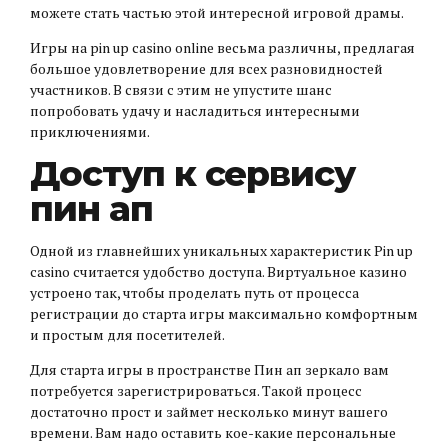
можете стать частью этой интересной игровой драмы.
Игры на pin up casino online весьма различны, предлагая
большое удовлетворение для всех разновидностей
участников. В связи с этим не упустите шанс
попробовать удачу и насладиться интересными
приключениями.
Доступ к сервису
пин ап
Одной из главнейших уникальных характеристик Pin up
casino считается удобство доступа. Виртуальное казино
устроено так, чтобы проделать путь от процесса
регистрации до старта игры максимально комфортным
и простым для посетителей.
Для старта игры в пространстве Пин ап зеркало вам
потребуется зарегистрироваться. Такой процесс
достаточно прост и займет несколько минут вашего
времени. Вам надо оставить кое-какие персональные