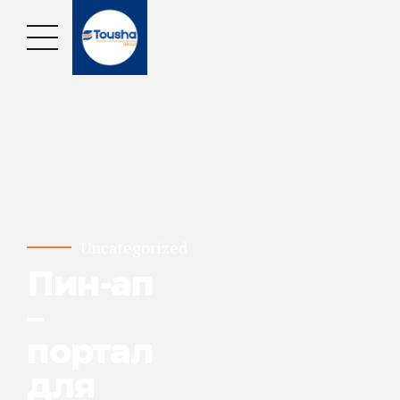
Uncategorized
Пин-ап
–
портал
для