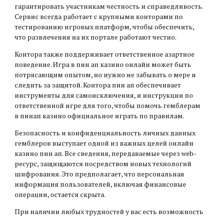
гарантировать участникам честность и справедливость.
Сервис всегда работает с крупными конторами по
тестированию игровых платформ, чтобы обеспечить,
что развлечения на их портале работают честно.
Контора также поддерживает ответственное азартное
поведение. Игра в пин ап казино онлайн может быть
потрясающим опытом, но нужно не забывать о мере и
следить за защитой. Контора пин ап обеспечивает
инструменты для самоисключения, и инструкции по
ответственной игре для того, чтобы помочь гемблерам
в пинап казино официальное играть по правилам.
Безопасность и конфиденциальность личных данных
гемблеров выступает одной из важных целей онлайн
казино пин ап. Все сведения, передаваемые через web-
ресурс, защищаются посредством новых технологий
шифрования. Это предполагает, что персональная
информация пользователей, включая финансовые
операции, остается скрыта.
При наличии любых трудностей у вас есть возможность