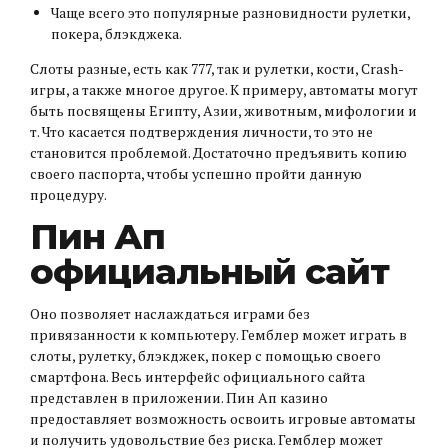
Чаще всего это популярные разновидности рулетки,
покера, блэкджека.
Слоты разные, есть как 777, так и рулетки, кости, Crash-
игры, а также многое другое. К примеру, автоматы могут
быть посвящены Египту, Азии, животным, мифологии и
т. Что касается подтверждения личности, то это не
становится проблемой. Достаточно предъявить копию
своего паспорта, чтобы успешно пройти данную
процедуру.
Пин Ап
официальный сайт
Оно позволяет наслаждаться играми без
привязанности к компьютеру. Гемблер может играть в
слоты, рулетку, блэкджек, покер с помощью своего
смартфона. Весь интерфейс официального сайта
представлен в приложении. Пин Ап казино
предоставляет возможность освоить игровые автоматы
и получить удовольствие без риска. Гемблер может