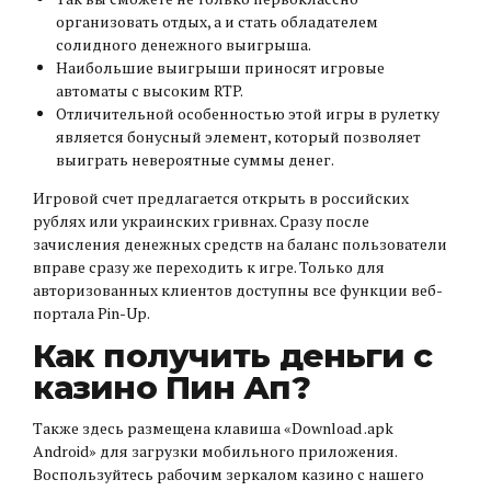
организовать отдых, а и стать обладателем
солидного денежного выигрыша.
Наибольшие выигрыши приносят игровые
автоматы с высоким RTP.
Отличительной особенностью этой игры в рулетку
является бонусный элемент, который позволяет
выиграть невероятные суммы денег.
Игровой счет предлагается открыть в российских
рублях или украинских гривнах. Сразу после
зачисления денежных средств на баланс пользователи
вправе сразу же переходить к игре. Только для
авторизованных клиентов доступны все функции веб-
портала Pin-Up.
Как получить деньги с
казино Пин Ап?
Также здесь размещена клавиша «Download .apk
Android» для загрузки мобильного приложения.
Воспользуйтесь рабочим зеркалом казино с нашего