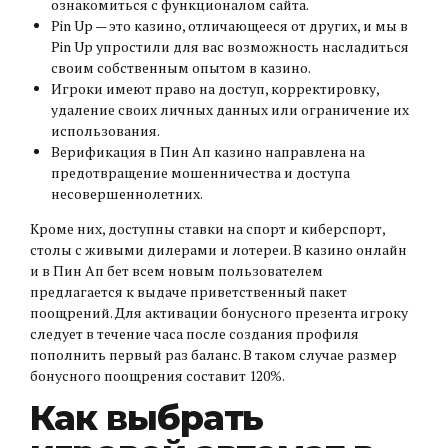
ознакомиться с функционалом сайта.
Pin Up — это казино, отличающееся от других, и мы в
Pin Up упростили для вас возможность насладиться
своим собственным опытом в казино.
Игроки имеют право на доступ, корректировку,
удаление своих личных данных или ограничение их
использования.
Верификация в Пин Ап казино направлена на
предотвращение мошенничества и доступа
несовершеннолетних.
Кроме них, доступны ставки на спорт и киберспорт,
столы с живыми дилерами и лотереи. В казино онлайн
и в Пин Ап бет всем новым пользователем
предлагается к выдаче приветственный пакет
поощрений. Для активации бонусного презента игроку
следует в течение часа после создания профиля
пополнить первый раз баланс. В таком случае размер
бонусного поощрения составит 120%.
Как выбрать