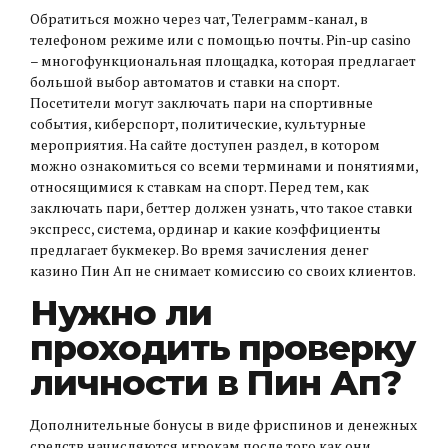
Обратиться можно через чат, Телеграмм-канал, в
телефоном режиме или с помощью почты. Pin-up casino
– многофункциональная площадка, которая предлагает
большой выбор автоматов и ставки на спорт.
Посетители могут заключать пари на спортивные
события, киберспорт, политические, культурные
мероприятия. На сайте доступен раздел, в котором
можно ознакомиться со всеми терминами и понятиями,
относящимися к ставкам на спорт. Перед тем, как
заключать пари, беттер должен узнать, что такое ставки
экспресс, система, ординар и какие коэффициенты
предлагает букмекер. Во время зачисления денег
казино Пин Ап не снимает комиссию со своих клиентов.
Нужно ли
проходить проверку
личности в Пин Ап?
Дополнительные бонусы в виде фриспинов и денежных
средств начисляются игрокам после того как они