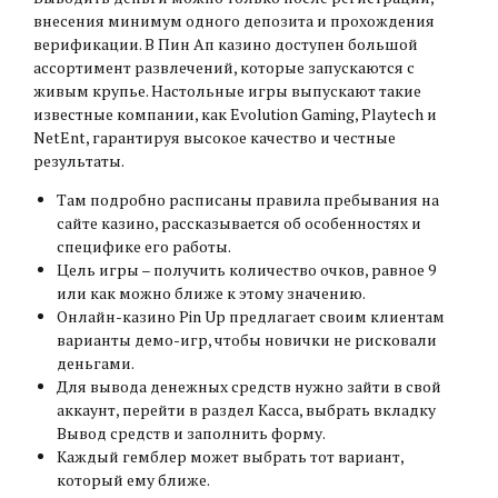
внесения минимум одного депозита и прохождения
верификации. В Пин Ап казино доступен большой
ассортимент развлечений, которые запускаются с
живым крупье. Настольные игры выпускают такие
известные компании, как Evolution Gaming, Playtech и
NetEnt, гарантируя высокое качество и честные
результаты.
Там подробно расписаны правила пребывания на
сайте казино, рассказывается об особенностях и
специфике его работы.
Цель игры – получить количество очков, равное 9
или как можно ближе к этому значению.
Онлайн-казино Pin Up предлагает своим клиентам
варианты демо-игр, чтобы новички не рисковали
деньгами.
Для вывода денежных средств нужно зайти в свой
аккаунт, перейти в раздел Касса, выбрать вкладку
Вывод средств и заполнить форму.
Каждый гемблер может выбрать тот вариант,
который ему ближе.