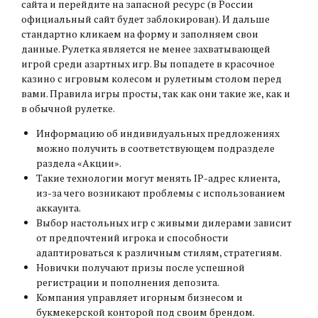
сайта и перейдите на запасной ресурс (в России
официальный сайт будет заблокирован). И дальше
стандартно кликаем на форму и заполняем свои
данные. Рулетка является не менее захватывающей
игрой среди азартных игр. Вы попадете в красочное
казино с игровым колесом и рулетным столом перед
вами. Правила игры просты, так как они такие же, как и
в обычной рулетке.
Информацию об индивидуальных предложениях
можно получить в соответствующем подразделе
раздела «Акции».
Такие технологии могут менять IP-адрес клиента,
из-за чего возникают проблемы с использованием
аккаунта.
Выбор настольных игр с живыми дилерами зависит
от предпочтений игрока и способности
адаптироваться к различным стилям, стратегиям.
Новички получают призы после успешной
регистрации и пополнения депозита.
Компания управляет игорным бизнесом и
букмекерской конторой под своим брендом.