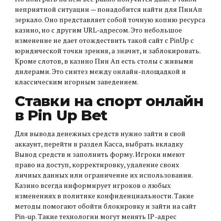
неприятной ситуации — понадобится найти для ПинАп
зеркало. Оно представляет собой точную копию ресурса
казино, но с другим URL-адресом. Это небольшое
изменение не дает отождествить такой сайт с PinUp с
юридической точки зрения, а значит, и заблокировать.
Кроме слотов, в казино Пин Ап есть столы с живыми
дилерами. Это синтез между онлайн-площадкой и
классическим игорным заведением.
Ставки на спорт онлайн
в Pin Up Bet
Для вывода денежных средств нужно зайти в свой
аккаунт, перейти в раздел Касса, выбрать вкладку
Вывод средств и заполнить форму. Игроки имеют
право на доступ, корректировку, удаление своих
личных данных или ограничение их использования.
Казино всегда информирует игроков о любых
изменениях в политике конфиденциальности. Такие
методы помогают обойти блокировку и зайти на сайт
Pin-up. Такие технологии могут менять IP-адрес