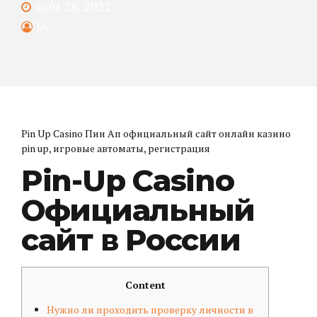
août 28, 2022
by
Pin Up Casino Пин Ап официальный сайт онлайн казино
pin up, игровые автоматы, регистрация
Pin-Up Casino
Официальный
сайт в России
Content
Нужно ли проходить проверку личности в