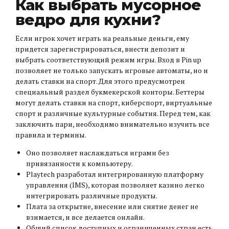
Как выбрать мусорное
ведро для кухни?
Если игрок хочет играть на реальные деньги, ему
придется зарегистрироваться, внести депозит и
выбрать соответствующий режим игры. Вход в Pin up
позволяет не только запускать игровые автоматы, но и
делать ставки на спорт. Для этого предусмотрен
специальный раздел букмекерской конторы. Беттеры
могут делать ставки на спорт, киберспорт, виртуальные
спорт и различные культурные события. Перед тем, как
заключить пари, необходимо внимательно изучить все
правила и термины.
Оно позволяет наслаждаться играми без
привязанности к компьютеру.
Playtech разработал интегрированную платформу
управления (IMS), которая позволяет казино легко
интегрировать различные продукты.
Плата за открытие, внесение или снятие денег не
взимается, и все делается онлайн.
Общий список доступных и ограниченных стран есть