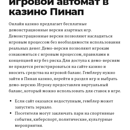
игровой автомат в
казино Пинап
Онлайн казино предлагает бесплатные
демонстрационные версии азартных игр.
Демонстрационные версии позволяют насладиться
игровым процессом без необходимости использования
реальных денег. Демо-версии позволяют игрокам
ознакомиться с игровым процессом, правилами и
концепцией игр без риска. Для доступа к демо-версиям
не придется регистрироваться на сайте казино и
вносить средства на игровой баланс. Гемблеру нужно
зайти в Пинап казино, перейти в раздел игр и выбрать
демо-версию. Игроку предоставлен виртуальный
баланс, который можно использовать для ставок в игре.
Если сайт оказался недоступным, гемблер может
запустить зеркало.
Посетители могут заключать пари на спортивные
события, киберспорт, политические, культурные
мероприятия.