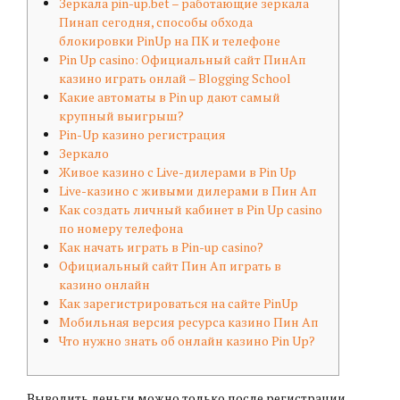
Зеркала pin-up.bet – работающие зеркала
Пинап сегодня, способы обхода
блокировки PinUp на ПК и телефоне
Pin Up casino: Официальный сайт ПинАп
казино играть онлай – Blogging School
Какие автоматы в Pin up дают самый
крупный выигрыш?
Pin-Up казино регистрация
Зеркало
Живое казино с Live-дилерами в Pin Up
Live-казино с живыми дилерами в Пин Ап
Как создать личный кабинет в Pin Up casino
по номеру телефона
Как начать играть в Pin-up casino?
Официальный сайт Пин Ап играть в
казино онлайн
Как зарегистрироваться на сайте PinUp
Мобильная версия ресурса казино Пин Ап
Что нужно знать об онлайн казино Pin Up?
Выводить деньги можно только после регистрации,