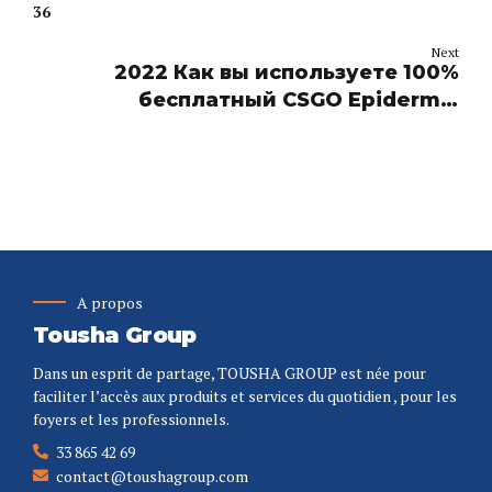
36
Next
2022 Как вы используете 100%
бесплатный CSGO Epidermis
Чейнджер? Полное руководство
здесь
A propos
Tousha Group
Dans un esprit de partage, TOUSHA GROUP est née pour
faciliter l’accès aux produits et services du quotidien , pour les
foyers et les professionnels.
33 865 42 69
contact@toushagroup.com