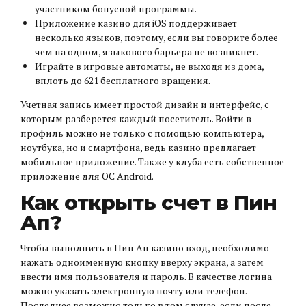
участником бонусной программы.
Приложение казино для iOS поддерживает
несколько языков, поэтому, если вы говорите более
чем на одном, языкового барьера не возникнет.
Играйте в игровые автоматы, не выходя из дома,
вплоть до 621 бесплатного вращения.
Учетная запись имеет простой дизайн и интерфейс, с
которым разберется каждый посетитель. Войти в
профиль можно не только с помощью компьютера,
ноутбука, но и смартфона, ведь казино предлагает
мобильное приложение. Также у клуба есть собственное
приложение для ОС Android.
Как открыть счет в Пин
Ап?
Чтобы выполнить в Пин Ап казино вход, необходимо
нажать одноименную кнопку вверху экрана, а затем
ввести имя пользователя и пароль. В качестве логина
можно указать электронную почту или телефон.
Последнее возможно только в том случае, если после