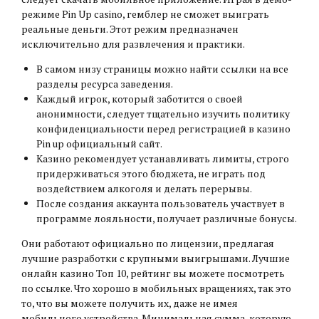
режиме Pin Up casino, гемблер не сможет выиграть
реальные деньги. Этот режим предназначен
исключительно для развлечения и практики.
В самом низу страницы можно найти ссылки на все
разделы ресурса заведения.
Каждый игрок, который заботится о своей
анонимности, следует тщательно изучить политику
конфиденциальности перед регистрацией в казино
Pin up официальный сайт.
Казино рекомендует устанавливать лимиты, строго
придерживаться этого бюджета, не играть под
воздействием алкоголя и делать перерывы.
После создания аккаунта пользователь участвует в
программе лояльности, получает различные бонусы.
Они работают официально по лицензии, предлагая
лучшие разработки с крупными выигрышами. Лучшие
онлайн казино Топ 10, рейтинг вы можете посмотреть
по ссылке. Что хорошо в мобильных вращениях, так это
то, что вы можете получить их, даже не имея
мобильного устройства. Минимальная сумма, которую