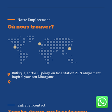
Notre Emplacement
Où nous trouver?
Rufisque, sortie 10 péage en face station ZEN alignement
hopital youssou Mbargane
Entrer en contact